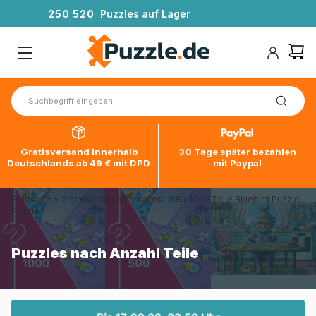
2
5
0
5
2
0
Puzzles auf Lager
Gratisversand innerhalb
30 Tage später bezahlen
Deutschlands ab 49 € mit DPD
mit Paypal
Startseite
>
Arcimboldo La Primavera 1563 1000 Teile Bluebird Puzzle
Puzzle
Puzzles nach Anzahl Teile