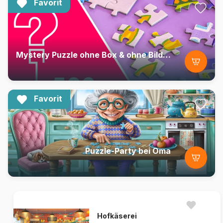
Favorit
Mystery Puzzle ohne Box & ohne Bild - Beutel mit 500 Teilen
Favorit
Puzzle-Party bei Oma
Hofkäserei