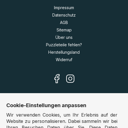
Impressum
Datenschutz
AGB
Sitemap
Über uns
Puzzleteile fehlen?
Herstellungsland
Widerruf
Cookie-Einstellungen anpassen
Unsere Shops
Wir verwenden Cookies, um Ihr Erlebnis auf der
Deutschland:
www.puzzle.de
Website zu personalisieren. Dabei sammeln wir bei
Ihren Besuchen Daten über Sie. Diese Daten
Österreich:
www.puzzle.at