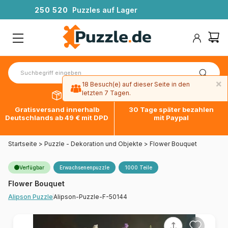
2
5
0
5
2
0
Puzzles auf Lager
×
18 Besuch(e) auf dieser Seite in den
letzten 7 Tagen.
Gratisversand innerhalb
30 Tage später bezahlen
Deutschlands ab 49 € mit DPD
mit Paypal
Startseite
>
Puzzle - Dekoration und Objekte
>
Flower Bouquet
Verfügbar
Erwachsenenpuzzle
1000 Teile
Flower Bouquet
Alipson-Puzzle-F-50144
Alipson Puzzle