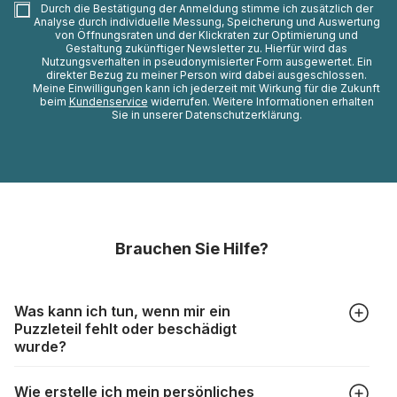
Durch die Bestätigung der Anmeldung stimme ich zusätzlich der
Analyse durch individuelle Messung, Speicherung und Auswertung
von Öffnungsraten und der Klickraten zur Optimierung und
Gestaltung zukünftiger Newsletter zu. Hierfür wird das
Nutzungsverhalten in pseudonymisierter Form ausgewertet. Ein
direkter Bezug zu meiner Person wird dabei ausgeschlossen.
Meine Einwilligungen kann ich jederzeit mit Wirkung für die Zukunft
beim
Kundenservice
widerrufen. Weitere Informationen erhalten
Sie in unserer Datenschutzerklärung.
Brauchen Sie Hilfe?
Was kann ich tun, wenn mir ein
Puzzleteil fehlt oder beschädigt
wurde?
Alle Hersteller produzieren ihre Puzzles mit größter Sorgfalt,
Wie erstelle ich mein persönliches
aber trotzdem kann es vorkommen, dass Teile beschädigt