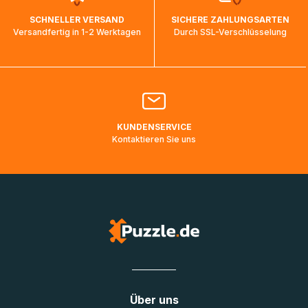
wird wieder aktualisiert, sobald die Pakete im Zielland
SCHNELLER VERSAND
SICHERE ZAHLUNGSARTEN
ankommen und von der dortigen Zustellorganisation weiter
Versandfertig in 1-2 Werktagen
Durch SSL-Verschlüsselung
bearbeitet werden.
Bitte kontaktieren Sie den
Kundenservice
falls Ihr Paket
länger als angegeben unterwegs ist bzw. Pakete mit
Lieferadressen in Deutschland oder Europa mehrere Tage
lang nicht gescannt wurden.
KUNDENSERVICE
Kontaktieren Sie uns
Über uns