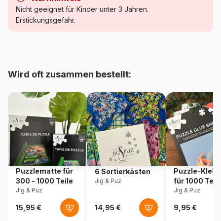
Kategorie
Puzzle - Dekoration und
Nicht geeignet für Kinder unter 3 Jahren.
Objekte
Erstickungsgefahr.
Alter
Puzzle für Erwachsene (500
bis 48000 Teile)
Wird oft zusammen bestellt:
Herkunft
Frankreich
Artikelnummer
Alipson-Puzzle-F-50144
EAN
3667232501445
Teileanzahl
1000 Teile
Puzzlematte für
Puzzle-Klebe
6 Sortierkästen
Maße
69 x 48 cm
300 - 1000 Teile
für 1000 Teil
Jig & Puz
Jig & Puz
Jig & Puz
Material
Karton