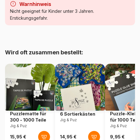
Warnhinweis
Kategorie
Puzzle - Dekoration und
Nicht geeignet für Kinder unter 3 Jahren.
Objekte
Erstickungsgefahr.
Alter
Puzzle für Erwachsene (500
bis 48000 Teile)
Wird oft zusammen bestellt:
Herkunft
Frankreich
Artikelnummer
Alipson-Puzzle-F-50054
EAN
3667232500547
Teileanzahl
500 Teile
Puzzlematte für
Puzzle-Klebe
6 Sortierkästen
Maße
48 x 34 cm
300 - 1000 Teile
für 1000 Teil
Jig & Puz
Jig & Puz
Jig & Puz