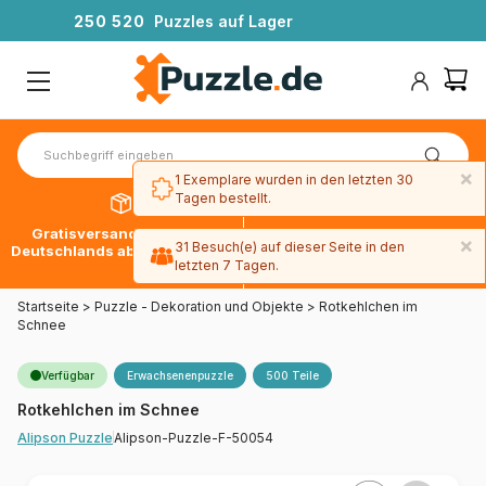
2
5
0
5
2
0
Puzzles auf Lager
×
1 Exemplare wurden in den letzten 30
Tagen bestellt.
Gratisversand innerhalb
30 Tage später bezahlen
×
31 Besuch(e) auf dieser Seite in den
Deutschlands ab 49 € mit DPD
mit Paypal
letzten 7 Tagen.
Startseite
>
Puzzle - Dekoration und Objekte
>
Rotkehlchen im
Schnee
Verfügbar
Erwachsenenpuzzle
500 Teile
Rotkehlchen im Schnee
Alipson-Puzzle-F-50054
Alipson Puzzle