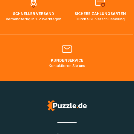
auf dem Weg ins Zielland sind. Die Sendungsverfolgung
wird wieder aktualisiert, sobald die Pakete im Zielland
SCHNELLER VERSAND
SICHERE ZAHLUNGSARTEN
ankommen und von der dortigen Zustellorganisation weiter
Versandfertig in 1-2 Werktagen
Durch SSL-Verschlüsselung
bearbeitet werden.
Bitte kontaktieren Sie den
Kundenservice
falls Ihr Paket
länger als angegeben unterwegs ist bzw. Pakete mit
Lieferadressen in Deutschland oder Europa mehrere Tage
lang nicht gescannt wurden.
KUNDENSERVICE
Kontaktieren Sie uns