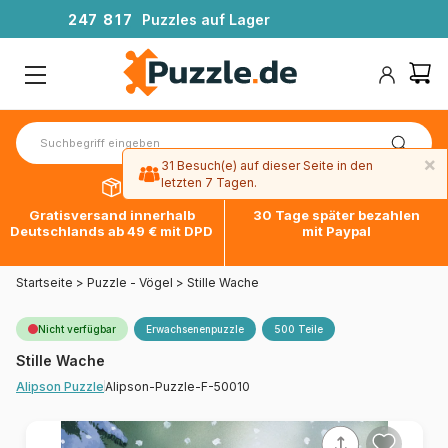
2
4
7
8
1
7
Puzzles auf Lager
×
31 Besuch(e) auf dieser Seite in den
letzten 7 Tagen.
Gratisversand innerhalb
30 Tage später bezahlen
Deutschlands ab 49 € mit DPD
mit Paypal
Startseite
>
Puzzle - Vögel
>
Stille Wache
Nicht verfügbar
Erwachsenenpuzzle
500 Teile
Stille Wache
Alipson-Puzzle-F-50010
Alipson Puzzle