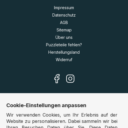
Impressum
Datenschutz
AGB
Sitemap
Über uns
Puzzleteile fehlen?
Herstellungsland
Widerruf
Cookie-Einstellungen anpassen
Unsere Shops
Wir verwenden Cookies, um Ihr Erlebnis auf der
Deutschland:
www.puzzle.de
Website zu personalisieren. Dabei sammeln wir bei
Ihren Besuchen Daten über Sie. Diese Daten
Österreich:
www.puzzle.at