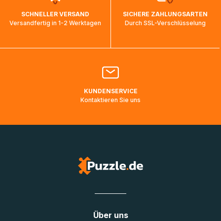
wird wieder aktualisiert, sobald die Pakete im Zielland
SCHNELLER VERSAND
SICHERE ZAHLUNGSARTEN
ankommen und von der dortigen Zustellorganisation weiter
Versandfertig in 1-2 Werktagen
Durch SSL-Verschlüsselung
bearbeitet werden.
Bitte kontaktieren Sie den
Kundenservice
falls Ihr Paket
länger als angegeben unterwegs ist bzw. Pakete mit
Lieferadressen in Deutschland oder Europa mehrere Tage
lang nicht gescannt wurden.
KUNDENSERVICE
Kontaktieren Sie uns
Über uns