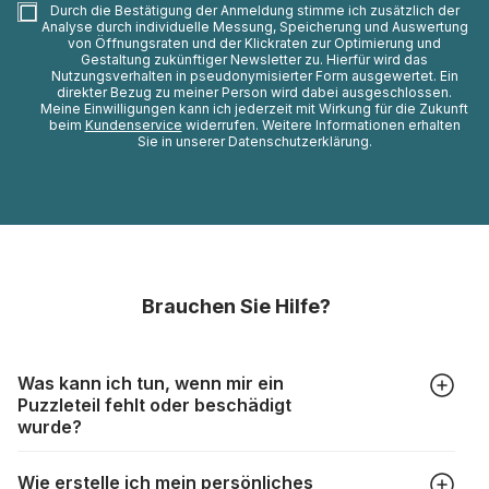
Durch die Bestätigung der Anmeldung stimme ich zusätzlich der
Analyse durch individuelle Messung, Speicherung und Auswertung
von Öffnungsraten und der Klickraten zur Optimierung und
Gestaltung zukünftiger Newsletter zu. Hierfür wird das
Nutzungsverhalten in pseudonymisierter Form ausgewertet. Ein
direkter Bezug zu meiner Person wird dabei ausgeschlossen.
Meine Einwilligungen kann ich jederzeit mit Wirkung für die Zukunft
beim
Kundenservice
widerrufen. Weitere Informationen erhalten
Sie in unserer Datenschutzerklärung.
Brauchen Sie Hilfe?
Was kann ich tun, wenn mir ein
Puzzleteil fehlt oder beschädigt
wurde?
Alle Hersteller produzieren ihre Puzzles mit größter Sorgfalt,
Wie erstelle ich mein persönliches
aber trotzdem kann es vorkommen, dass Teile beschädigt