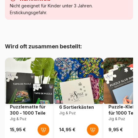
Kategorie
Puzzle - Vögel
Nicht geeignet für Kinder unter 3 Jahren.
Erstickungsgefahr.
Alter
Puzzle für Erwachsene (500
bis 48000 Teile)
Herkunft
Frankreich
Wird oft zusammen bestellt:
Artikelnummer
Alipson-Puzzle-F-50010
EAN
3667232500103
Teileanzahl
500 Teile
Maße
48 x 34 cm
Puzzlematte für
Puzzle-Klebe
6 Sortierkästen
300 - 1000 Teile
für 1000 Teil
Jig & Puz
Jig & Puz
Jig & Puz