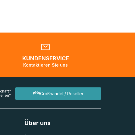
nden
en. Es
 während
eder
KUNDENSERVICE
en
Kontaktieren Sie uns
mehrere
chäft?
Großhandel / Reseller
ellen?
Über uns