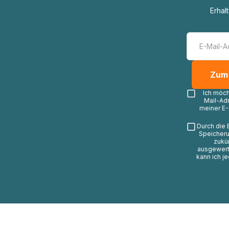
Erhal
Ich möc
Mail-Ad
meiner E-
Durch die 
Speicheru
zukü
ausgewerte
kann ich j