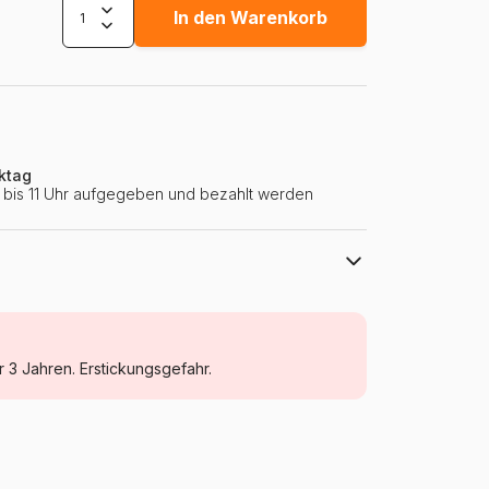
In den Warenkorb
ktag
ie bis 11 Uhr aufgegeben und bezahlt werden
Aquarius
Puzzle Weihnachten
r 3 Jahren. Erstickungsgefahr.
Puzzle für Erwachsene (500 bis 48000
Teile)
China
Aquarius-Puzzle-73044