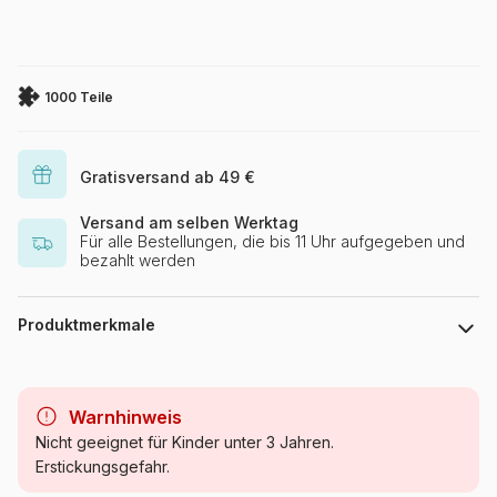
1000 Teile
Gratisversand ab 49 €
Versand am selben Werktag
Für alle Bestellungen, die bis 11 Uhr aufgegeben und
bezahlt werden
Produktmerkmale
Marke
Art Puzzle
Warnhinweis
Kategorie
Puzzle - Schiffe und Boote
Nicht geeignet für Kinder unter 3 Jahren.
Erstickungsgefahr.
Alter
Puzzle für Erwachsene (500