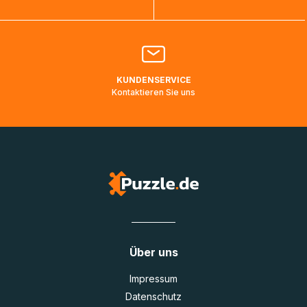
Bitte kontaktieren Sie den
Kundenservice
falls Ihr Paket
länger als angegeben unterwegs ist bzw. Pakete mit
Lieferadressen in Deutschland oder Europa mehrere Tage
lang nicht gescannt wurden.
KUNDENSERVICE
Kontaktieren Sie uns
Über uns
Impressum
Datenschutz