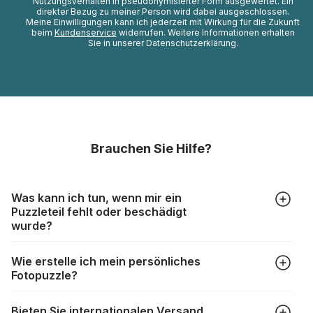
Nutzungsverhalten in pseudonymisierter Form ausgewertet. Ein
direkter Bezug zu meiner Person wird dabei ausgeschlossen.
Meine Einwilligungen kann ich jederzeit mit Wirkung für die Zukunft
beim
Kundenservice
widerrufen. Weitere Informationen erhalten
Sie in unserer Datenschutzerklärung.
Brauchen Sie Hilfe?
Was kann ich tun, wenn mir ein
Puzzleteil fehlt oder beschädigt
wurde?
Alle Hersteller produzieren ihre Puzzles mit größter Sorgfalt,
Wie erstelle ich mein persönliches
aber trotzdem kann es vorkommen, dass Teile beschädigt
Fotopuzzle?
werden oder verloren gehen. Mit solchen Fällen gehen
Puzzlehersteller unterschiedlich um:
Klicken Sie im Menü auf “Fotopuzzle” und wählen Sie die
https://www.puzzle.de/puzzleteile-fehlen.html
Bieten Sie internationalen Versand
gewünschte Teileanzahl sowie das Foto, das Sie für das