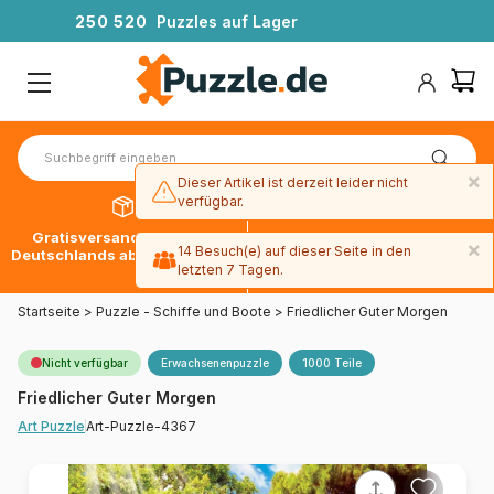
2
5
0
5
2
0
Puzzles auf Lager
×
Dieser Artikel ist derzeit leider nicht
verfügbar.
Gratisversand innerhalb
30 Tage später bezahlen
×
14 Besuch(e) auf dieser Seite in den
Deutschlands ab 49 € mit DPD
mit Paypal
letzten 7 Tagen.
Startseite
>
Puzzle - Schiffe und Boote
>
Friedlicher Guter Morgen
Nicht verfügbar
Erwachsenenpuzzle
1000 Teile
Friedlicher Guter Morgen
Art-Puzzle-4367
Art Puzzle