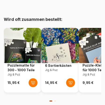
bis 48000 Teile)
Herkunft
Türkei
Wird oft zusammen bestellt:
Artikelnummer
Art-Puzzle-4367
EAN
8697950843676
Teileanzahl
1000 Teile
Maße
68 x 48 cm
Puzzlematte für
Puzzle-Klebe
6 Sortierkästen
300 - 1000 Teile
für 1000 Teil
Jig & Puz
Jig & Puz
Jig & Puz