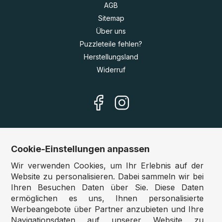
AGB
Sitemap
Über uns
Puzzleteile fehlen?
Herstellungsland
Widerruf
Cookie-Einstellungen anpassen
Unsere Shops
Wir verwenden Cookies, um Ihr Erlebnis auf der
Deutschland:
www.puzzle.de
Website zu personalisieren. Dabei sammeln wir bei
Ihren Besuchen Daten über Sie. Diese Daten
Österreich:
www.puzzle.at
ermöglichen es uns, Ihnen personalisierte
Belgien:
www.puzzle.be
Werbeangebote über Partner anzubieten und Ihre
Großbritannien:
www.jigsawpuzzle.co.uk
Navigationsdaten auf unserer Website zu