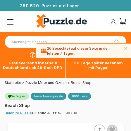
2
5
0
5
2
0
Puzzles auf Lager
×
26 Besuch(e) auf dieser Seite in den
letzten 7 Tagen.
Gratisversand innerhalb
30 Tage später bezahlen
Deutschlands ab 49 € mit DPD
mit Paypal
Startseite
>
Puzzle Meer und Ozean
>
Beach Shop
Verfügbar
Erwachsenenpuzzle
1000 Teile
Beach Shop
Bluebird-Puzzle-F-90738
Bluebird Puzzle