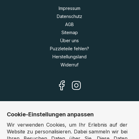
Impressum
Datenschutz
AGB
Sitemap
Über uns
Puzzleteile fehlen?
Herstellungsland
Widerruf
Cookie-Einstellungen anpassen
Unsere Shops
Wir verwenden Cookies, um Ihr Erlebnis auf der
Deutschland:
www.puzzle.de
Website zu personalisieren. Dabei sammeln wir bei
Ihren Besuchen Daten über Sie. Diese Daten
Österreich:
www.puzzle.at