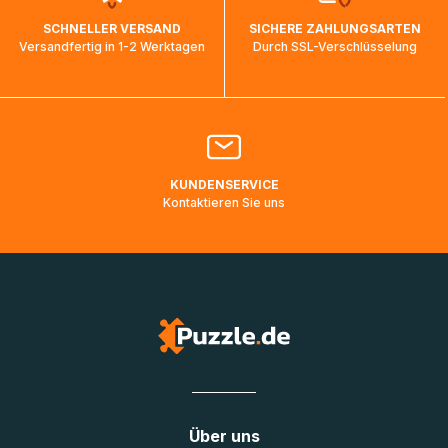
wird wieder aktualisiert, sobald die Pakete im Zielland
SCHNELLER VERSAND
SICHERE ZAHLUNGSARTEN
ankommen und von der dortigen Zustellorganisation weiter
Versandfertig in 1-2 Werktagen
Durch SSL-Verschlüsselung
bearbeitet werden.
Bitte kontaktieren Sie den
Kundenservice
falls Ihr Paket
länger als angegeben unterwegs ist bzw. Pakete mit
Lieferadressen in Deutschland oder Europa mehrere Tage
lang nicht gescannt wurden.
KUNDENSERVICE
Kontaktieren Sie uns
Über uns