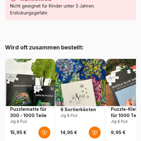
Kategorie
Puzzle Meer und Ozean
Nicht geeignet für Kinder unter 3 Jahren.
Erstickungsgefahr.
Alter
Puzzle für Erwachsene (500
bis 48000 Teile)
Herkunft
Frankreich
Wird oft zusammen bestellt:
Artikelnummer
Bluebird-Puzzle-F-90738
EAN
3663384907388
Teileanzahl
1000 Teile
Maße
69 x 48 cm
Puzzlematte für
Puzzle-Klebe
6 Sortierkästen
300 - 1000 Teile
für 1000 Teil
Jig & Puz
Material
Karton
Jig & Puz
Jig & Puz
Verpackung
Puzzlekarton