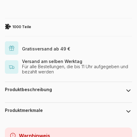
1000 Teile
Gratisversand ab 49 €
Versand am selben Werktag
Für alle Bestellungen, die bis 11 Uhr aufgegeben und
bezahlt werden
Produktbeschreibung
Joelle McIntyre, Licensed by Blue Sky Art & Design
Produktmerkmale
Marke
Bluebird Puzzle
Warnhinweis