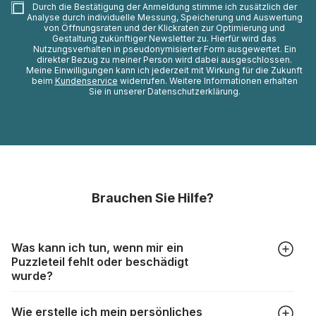
Durch die Bestätigung der Anmeldung stimme ich zusätzlich der
Analyse durch individuelle Messung, Speicherung und Auswertung
von Öffnungsraten und der Klickraten zur Optimierung und
Gestaltung zukünftiger Newsletter zu. Hierfür wird das
Nutzungsverhalten in pseudonymisierter Form ausgewertet. Ein
direkter Bezug zu meiner Person wird dabei ausgeschlossen.
Meine Einwilligungen kann ich jederzeit mit Wirkung für die Zukunft
beim
Kundenservice
widerrufen. Weitere Informationen erhalten
Sie in unserer Datenschutzerklärung.
Brauchen Sie Hilfe?
Was kann ich tun, wenn mir ein
Puzzleteil fehlt oder beschädigt
wurde?
Alle Hersteller produzieren ihre Puzzles mit größter Sorgfalt,
Wie erstelle ich mein persönliches
aber trotzdem kann es vorkommen, dass Teile beschädigt