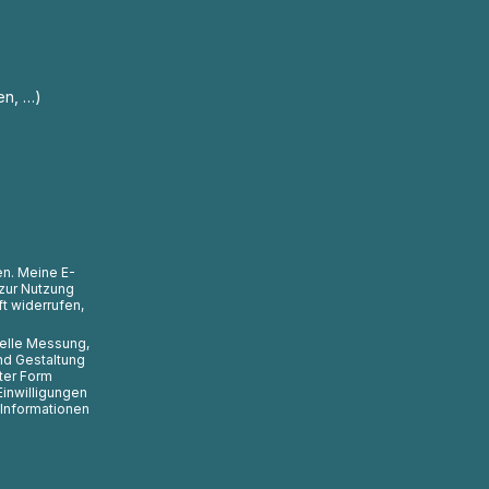
en, …)
en. Meine E-
zur Nutzung
t widerrufen,
uelle Messung,
nd Gestaltung
ter Form
Einwilligungen
 Informationen