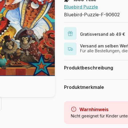
Bluebird Puzzle
Bluebird-Puzzle-F-90602
Gratisversand ab 49 €
Versand am selben Wer
Für alle Bestellungen, d
Produktbeschreibung
David Galchutt / artlicensing.com
Produktmerkmale
Marke
Kategorie
Warnhinweis
Nicht geeignet für Kinder unte
Alter