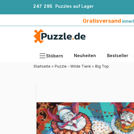
2
4
7
2
9
5
Puzzles auf Lager
Gratisversand innerhalb Deutschlands ab 4
Gratisversand
inner
Neuheiten
Bestseller
Stöbern
Startseite
>
Puzzle - Wilde Tiere
>
Big Top
Motiv
Teileanzahl
Format
Alter
Künstlerinnen und Künstler
Zubehör
Holzpuzzles