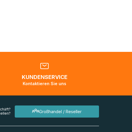
Sie sich
nden
en. Es
 während
eder
KUNDENSERVICE
en
Kontaktieren Sie uns
mehrere
chäft?
Großhandel / Reseller
ellen?