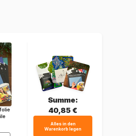
Frankreich
Bluebird-Puzzle-F-90602
3663384906022
1500 Teile
85 x 61 cm
Karton
Puzzlekarton
Summe:
40,85 €
olie
ile
Alles in den
Warenkorb legen