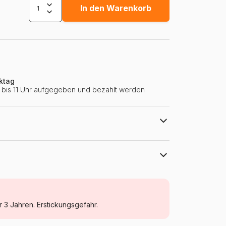
In den Warenkorb
ktag
ie bis 11 Uhr aufgegeben und bezahlt werden
Bluebird Puzzle
Puzzle - Wilde Tiere
r 3 Jahren. Erstickungsgefahr.
Puzzle für Erwachsene (500 bis 48000
Teile)