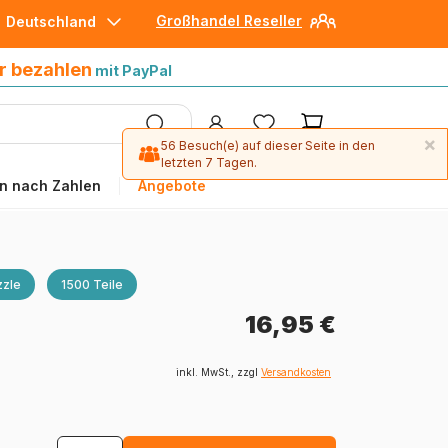
Großhandel Reseller
Deutschland
30 Tage später bezahlen
mit Paypal
r bezahlen
mit PayPal
×
56 Besuch(e) auf dieser Seite in den
letzten 7 Tagen.
n nach Zahlen
Angebote
zle
1500 Teile
16,95 €
inkl. MwSt., zzgl
Versandkosten