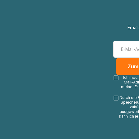
Erhal
Ich möc
Mail-Ad
meiner E-
Durch die 
Speicheru
zukü
ausgewerte
kann ich j