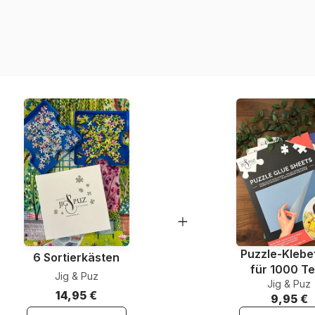
Herkunft
Artikelnummer
EAN
Teileanzahl
Maße
Material
Verpackung
Puzzle-Klebef
6 Sortierkästen
für 1000 Te
Jig & Puz
Jig & Puz
14,95 €
9,95 €