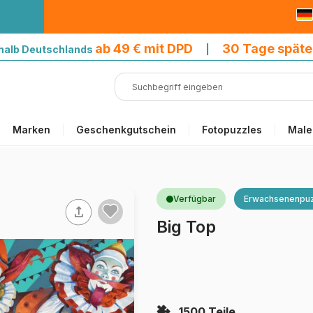
9 € mit DPD
ab 49 € mit DPD
30 Tage späte
halb Deutschlands
|
Marken
Geschenkgutschein
Fotopuzzles
Male
Verfügbar
Erwachsenenpuz
Big Top
1500 Teile