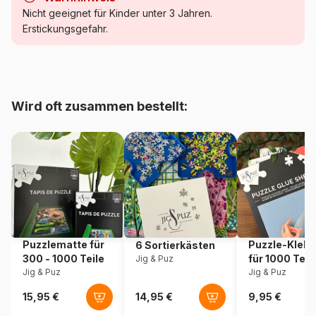
Kategorie
Puzzle Städte und Dörfer
Nicht geeignet für Kinder unter 3 Jahren.
Erstickungsgefahr.
Alter
Puzzle für Erwachsene (500
bis 48000 Teile)
Herkunft
Frankreich
Wird oft zusammen bestellt:
Artikelnummer
Bluebird-Puzzle-F-90671
EAN
3663384906718
Teileanzahl
500 Teile
Maße
48 x 34 cm
Puzzlematte für
Puzzle-Klebe
6 Sortierkästen
300 - 1000 Teile
für 1000 Teil
Jig & Puz
Material
Karton
Jig & Puz
Jig & Puz
Verpackung
Puzzlekarton