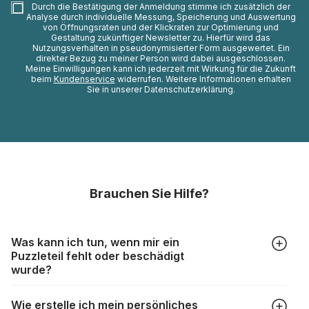
Durch die Bestätigung der Anmeldung stimme ich zusätzlich der
Analyse durch individuelle Messung, Speicherung und Auswertung
von Öffnungsraten und der Klickraten zur Optimierung und
Gestaltung zukünftiger Newsletter zu. Hierfür wird das
Nutzungsverhalten in pseudonymisierter Form ausgewertet. Ein
direkter Bezug zu meiner Person wird dabei ausgeschlossen.
Meine Einwilligungen kann ich jederzeit mit Wirkung für die Zukunft
beim
Kundenservice
widerrufen. Weitere Informationen erhalten
Sie in unserer Datenschutzerklärung.
Brauchen Sie Hilfe?
Was kann ich tun, wenn mir ein
Puzzleteil fehlt oder beschädigt
wurde?
Alle Hersteller produzieren ihre Puzzles mit größter Sorgfalt,
Wie erstelle ich mein persönliches
aber trotzdem kann es vorkommen, dass Teile beschädigt