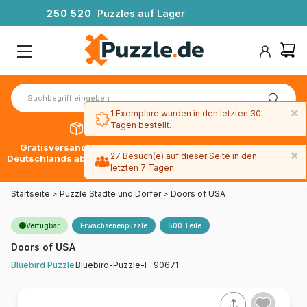
2
5
0
5
2
0
Puzzles auf Lager
×
1 Exemplare wurden in den letzten 30
Tagen bestellt.
Gratisversand innerhalb
30 Tage später bezahlen
×
27 Besuch(e) auf dieser Seite in den
Deutschlands ab 49 € mit DPD
mit Paypal
letzten 7 Tagen.
Startseite
>
Puzzle Städte und Dörfer
>
Doors of USA
Verfügbar
Erwachsenenpuzzle
500 Teile
Doors of USA
Bluebird-Puzzle-F-90671
Bluebird Puzzle