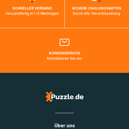
wird wieder aktualisiert, sobald die Pakete im Zielland
SCHNELLER VERSAND
SICHERE ZAHLUNGSARTEN
ankommen und von der dortigen Zustellorganisation weiter
Versandfertig in 1-2 Werktagen
Durch SSL-Verschlüsselung
bearbeitet werden.
Bitte kontaktieren Sie den
Kundenservice
falls Ihr Paket
länger als angegeben unterwegs ist bzw. Pakete mit
Lieferadressen in Deutschland oder Europa mehrere Tage
lang nicht gescannt wurden.
KUNDENSERVICE
Kontaktieren Sie uns
Über uns