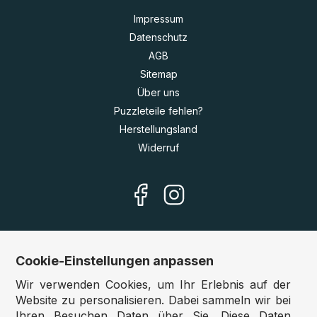
Impressum
Datenschutz
AGB
Sitemap
Über uns
Puzzleteile fehlen?
Herstellungsland
Widerruf
Cookie-Einstellungen anpassen
Unsere Shops
Wir verwenden Cookies, um Ihr Erlebnis auf der
Deutschland:
www.puzzle.de
Website zu personalisieren. Dabei sammeln wir bei
Ihren Besuchen Daten über Sie. Diese Daten
Österreich:
www.puzzle.at