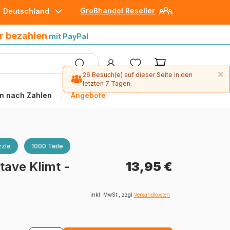
Großhandel Reseller
Deutschland
30 Tage später bezahlen
mit Paypal
r bezahlen
mit PayPal
×
26 Besuch(e) auf dieser Seite in den
letzten 7 Tagen.
n nach Zahlen
Angebote
zle
1000 Teile
tave Klimt -
13,95 €
inkl. MwSt., zzgl
Versandkosten