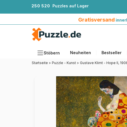
2
5
0
5
2
0
Puzzles auf Lager
Gratisversand innerhalb Deutschlands ab 4
Gratisversand
inner
Neuheiten
Bestseller
Stöbern
Startseite
>
Puzzle - Kunst
>
Gustave Klimt - Hope II, 190
Motiv
Teileanzahl
Format
Alter
Künstlerinnen und Künstler
Zubehör
Holzpuzzles