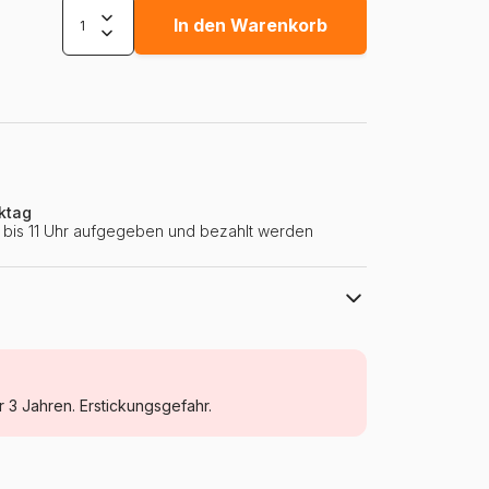
In den Warenkorb
ktag
ie bis 11 Uhr aufgegeben und bezahlt werden
Bluebird Puzzle
Puzzle - Kunst
r 3 Jahren. Erstickungsgefahr.
Puzzle für Erwachsene (500 bis 48000
Teile)
Polen