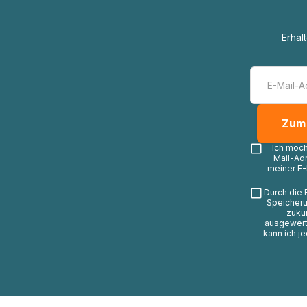
Erhal
Ich möc
Mail-Ad
meiner E-
Durch die 
Speicheru
zukü
ausgewerte
kann ich j