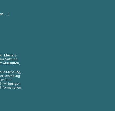
en, …)
en. Meine E-
zur Nutzung
t widerrufen,
uelle Messung,
nd Gestaltung
ter Form
Einwilligungen
 Informationen