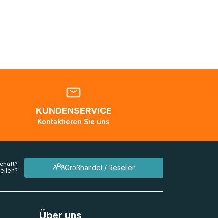
nden
en. Es
 während
eder
KUNDENSERVICE
en
Kontaktieren Sie uns
mehrere
chäft?
Großhandel / Reseller
ellen?
Über uns