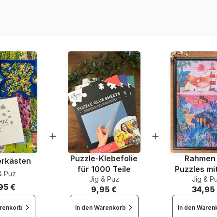
Artikelnummer
EAN
Teileanzahl
Maße
Puzzle-Klebefolie
Rahmen 
erkästen
für 1000 Teile
Puzzles mi
& Puz
Jig & Puz
Jig & P
Teile
95 €
9,95 €
34,95
arenkorb
In den Warenkorb
In den Waren