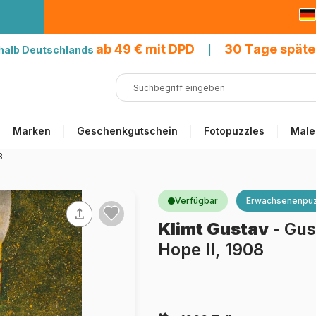
9 € mit DPD
ab 49 € mit DPD
30 Tage späte
halb Deutschlands
|
Marken
Geschenkgutschein
Fotopuzzles
Male
8
Verfügbar
Erwachsenenpuz
Klimt Gustav
-
Gus
Hope II, 1908