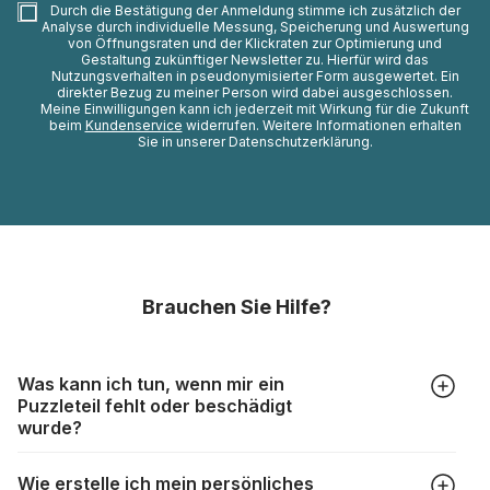
Durch die Bestätigung der Anmeldung stimme ich zusätzlich der
Analyse durch individuelle Messung, Speicherung und Auswertung
von Öffnungsraten und der Klickraten zur Optimierung und
Gestaltung zukünftiger Newsletter zu. Hierfür wird das
Nutzungsverhalten in pseudonymisierter Form ausgewertet. Ein
direkter Bezug zu meiner Person wird dabei ausgeschlossen.
Meine Einwilligungen kann ich jederzeit mit Wirkung für die Zukunft
beim
Kundenservice
widerrufen. Weitere Informationen erhalten
Sie in unserer Datenschutzerklärung.
Brauchen Sie Hilfe?
Was kann ich tun, wenn mir ein
Puzzleteil fehlt oder beschädigt
wurde?
Alle Hersteller produzieren ihre Puzzles mit größter Sorgfalt,
Wie erstelle ich mein persönliches
aber trotzdem kann es vorkommen, dass Teile beschädigt