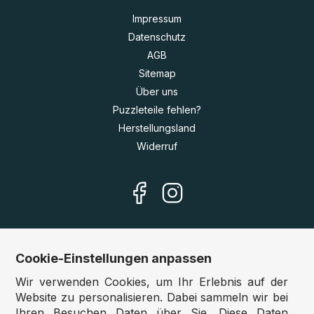
Impressum
Datenschutz
AGB
Sitemap
Über uns
Puzzleteile fehlen?
Herstellungsland
Widerruf
Cookie-Einstellungen anpassen
Unsere Shops
Wir verwenden Cookies, um Ihr Erlebnis auf der
Deutschland:
www.puzzle.de
Website zu personalisieren. Dabei sammeln wir bei
Ihren Besuchen Daten über Sie. Diese Daten
Österreich:
www.puzzle.at