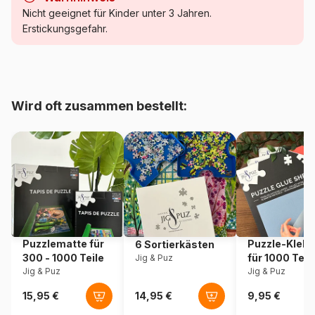
Kategorie
Puzzle Religion und Mystik
Nicht geeignet für Kinder unter 3 Jahren.
Erstickungsgefahr.
Alter
Puzzle für Erwachsene (500
bis 48000 Teile)
Herkunft
Frankreich
Wird oft zusammen bestellt:
Artikelnummer
Bluebird-Puzzle-F-90208
EAN
3663384902086
Teileanzahl
1000 Teile
Maße
69 x 48 cm
Puzzlematte für
Puzzle-Klebe
6 Sortierkästen
300 - 1000 Teile
für 1000 Teil
Jig & Puz
Material
Karton
Jig & Puz
Jig & Puz
Verpackung
Puzzlekarton