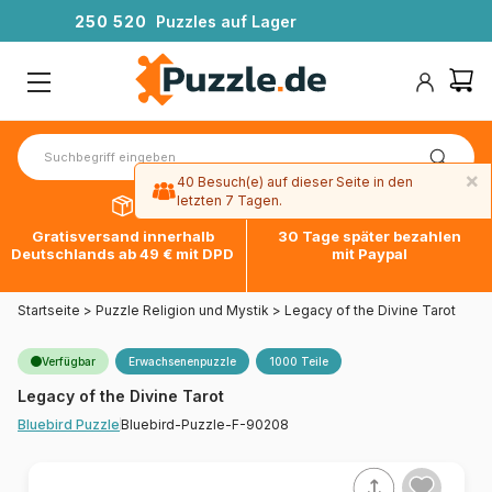
2
5
0
5
2
0
Puzzles auf Lager
×
40 Besuch(e) auf dieser Seite in den
letzten 7 Tagen.
Gratisversand innerhalb
30 Tage später bezahlen
Deutschlands ab 49 € mit DPD
mit Paypal
Startseite
>
Puzzle Religion und Mystik
>
Legacy of the Divine Tarot
Verfügbar
Erwachsenenpuzzle
1000 Teile
Legacy of the Divine Tarot
Bluebird-Puzzle-F-90208
Bluebird Puzzle