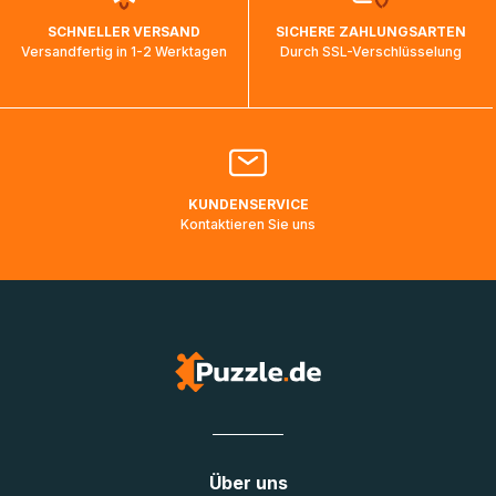
wird wieder aktualisiert, sobald die Pakete im Zielland
SCHNELLER VERSAND
SICHERE ZAHLUNGSARTEN
ankommen und von der dortigen Zustellorganisation weiter
Versandfertig in 1-2 Werktagen
Durch SSL-Verschlüsselung
bearbeitet werden.
Bitte kontaktieren Sie den
Kundenservice
falls Ihr Paket
länger als angegeben unterwegs ist bzw. Pakete mit
Lieferadressen in Deutschland oder Europa mehrere Tage
lang nicht gescannt wurden.
KUNDENSERVICE
Kontaktieren Sie uns
Über uns