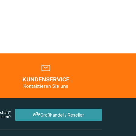
Sie sich
nden
en. Es
 während
eder
KUNDENSERVICE
en
Kontaktieren Sie uns
mehrere
chäft?
Großhandel / Reseller
ellen?