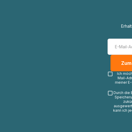
Erhal
Ich möc
Mail-Ad
meiner E-
Durch die 
Speicheru
zukü
ausgewerte
kann ich j