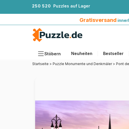
2
5
0
5
2
0
Puzzles auf Lager
Gratisversand innerhalb Deutschlands ab 4
Gratisversand
inner
Neuheiten
Bestseller
Stöbern
Startseite
>
Puzzle Monumente und Denkmäler
>
Pont de
Motiv
Teileanzahl
Format
Alter
Künstlerinnen und Künstler
Zubehör
Holzpuzzles