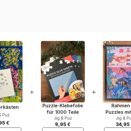
Herkunft
Artikelnummer
EAN
Teileanzahl
Maße
Material
Verpackung
Puzzle-Klebefolie
Rahmen 
erkästen
für 1000 Teile
Puzzles mi
& Puz
Jig & Puz
Jig & P
Teile
95 €
9,95 €
34,95