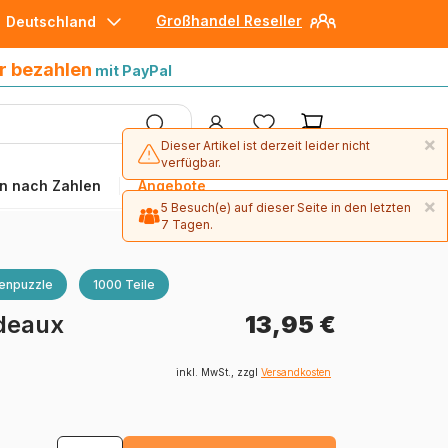
Großhandel Reseller
Deutschland
30 Tage später bezahlen
mit Paypal
r bezahlen
mit PayPal
×
Dieser Artikel ist derzeit leider nicht
verfügbar.
n nach Zahlen
Angebote
×
5 Besuch(e) auf dieser Seite in den letzten
7 Tagen.
enpuzzle
1000 Teile
rdeaux
13,95 €
inkl. MwSt., zzgl
Versandkosten