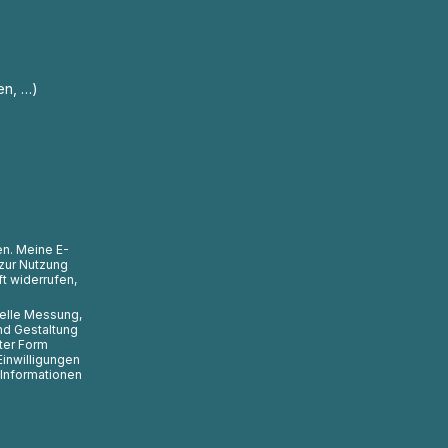
en, …)
en. Meine E-
zur Nutzung
t widerrufen,
uelle Messung,
nd Gestaltung
ter Form
Einwilligungen
 Informationen