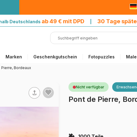
9 € mit DPD
ab 49 € mit DPD
30 Tage späte
halb Deutschlands
|
Marken
Geschenkgutschein
Fotopuzzles
Male
 Pierre, Bordeaux
Nicht verfügbar
Erwachsen
Pont de Pierre, Bo
1000 Teile