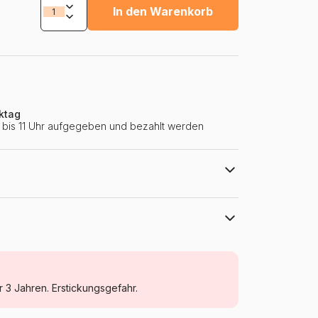
In den Warenkorb
ktag
ie bis 11 Uhr aufgegeben und bezahlt werden
Bluebird Puzzle
Puzzle Monumente und Denkmäler
r 3 Jahren. Erstickungsgefahr.
Puzzle für Erwachsene (500 bis 48000
Teile)