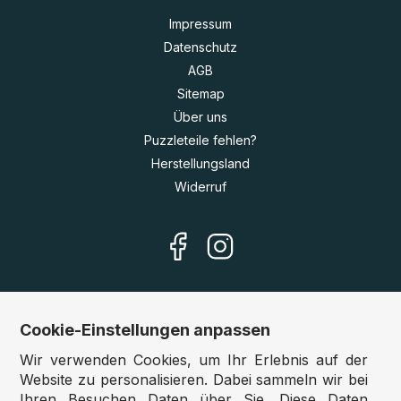
Impressum
Datenschutz
AGB
Sitemap
Über uns
Puzzleteile fehlen?
Herstellungsland
Widerruf
Cookie-Einstellungen anpassen
Unsere Shops
Wir verwenden Cookies, um Ihr Erlebnis auf der
Deutschland:
www.puzzle.de
Website zu personalisieren. Dabei sammeln wir bei
Ihren Besuchen Daten über Sie. Diese Daten
Österreich:
www.puzzle.at