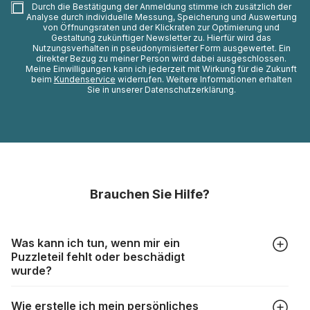
Durch die Bestätigung der Anmeldung stimme ich zusätzlich der
Analyse durch individuelle Messung, Speicherung und Auswertung
von Öffnungsraten und der Klickraten zur Optimierung und
Gestaltung zukünftiger Newsletter zu. Hierfür wird das
Nutzungsverhalten in pseudonymisierter Form ausgewertet. Ein
direkter Bezug zu meiner Person wird dabei ausgeschlossen.
Meine Einwilligungen kann ich jederzeit mit Wirkung für die Zukunft
beim
Kundenservice
widerrufen. Weitere Informationen erhalten
Sie in unserer Datenschutzerklärung.
Brauchen Sie Hilfe?
Was kann ich tun, wenn mir ein
Puzzleteil fehlt oder beschädigt
wurde?
Alle Hersteller produzieren ihre Puzzles mit größter Sorgfalt,
Wie erstelle ich mein persönliches
aber trotzdem kann es vorkommen, dass Teile beschädigt