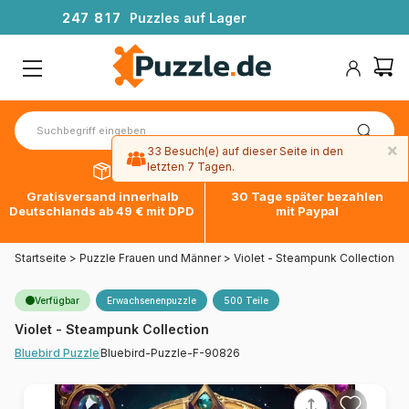
2
4
7
8
1
7
Puzzles auf Lager
×
33 Besuch(e) auf dieser Seite in den
letzten 7 Tagen.
Gratisversand innerhalb
30 Tage später bezahlen
Deutschlands ab 49 € mit DPD
mit Paypal
Startseite
>
Puzzle Frauen und Männer
>
Violet - Steampunk Collection
Verfügbar
Erwachsenenpuzzle
500 Teile
Violet - Steampunk Collection
Bluebird-Puzzle-F-90826
Bluebird Puzzle