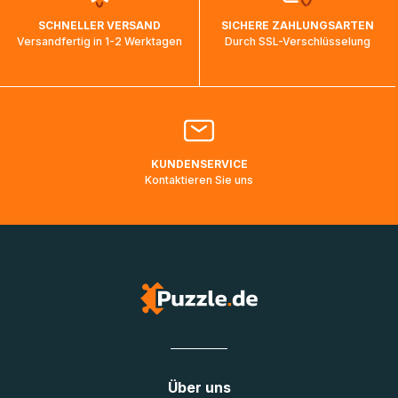
wird wieder aktualisiert, sobald die Pakete im Zielland
SCHNELLER VERSAND
SICHERE ZAHLUNGSARTEN
ankommen und von der dortigen Zustellorganisation weiter
Versandfertig in 1-2 Werktagen
Durch SSL-Verschlüsselung
bearbeitet werden.
Bitte kontaktieren Sie den
Kundenservice
falls Ihr Paket
länger als angegeben unterwegs ist bzw. Pakete mit
Lieferadressen in Deutschland oder Europa mehrere Tage
lang nicht gescannt wurden.
KUNDENSERVICE
Kontaktieren Sie uns
Über uns