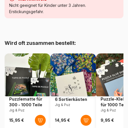
Kategorie
Puzzle Frauen und Männer
Nicht geeignet für Kinder unter 3 Jahren.
Erstickungsgefahr.
Alter
Puzzle für Erwachsene (500
bis 48000 Teile)
Herkunft
Frankreich
Wird oft zusammen bestellt:
Artikelnummer
Bluebird-Puzzle-F-90826
EAN
3663384908262
Teileanzahl
500 Teile
Maße
48 x 34 cm
Puzzlematte für
Puzzle-Klebe
6 Sortierkästen
300 - 1000 Teile
für 1000 Teil
Jig & Puz
Material
Karton
Jig & Puz
Jig & Puz
Verpackung
Puzzlekarton