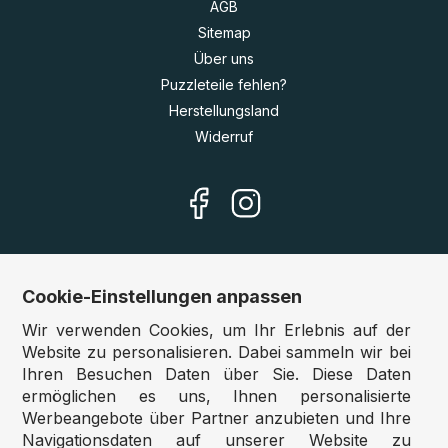
AGB
Sitemap
Über uns
Puzzleteile fehlen?
Herstellungsland
Widerruf
Cookie-Einstellungen anpassen
Unsere Shops
Wir verwenden Cookies, um Ihr Erlebnis auf der
Deutschland:
www.puzzle.de
Website zu personalisieren. Dabei sammeln wir bei
Ihren Besuchen Daten über Sie. Diese Daten
Österreich:
www.puzzle.at
ermöglichen es uns, Ihnen personalisierte
Belgien:
www.puzzle.be
Werbeangebote über Partner anzubieten und Ihre
Großbritannien:
www.jigsawpuzzle.co.uk
Navigationsdaten auf unserer Website zu