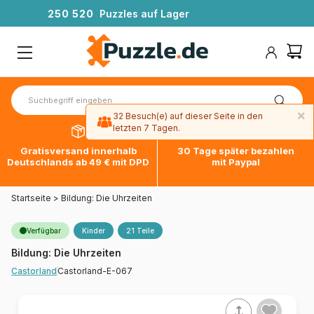
2
5
0
5
2
0
Puzzles auf Lager
×
32 Besuch(e) auf dieser Seite in den
letzten 7 Tagen.
Gratisversand innerhalb
30 Tage später bezahlen
Deutschlands ab 49 € mit DPD
mit Paypal
Startseite
>
Bildung: Die Uhrzeiten
Verfügbar
Kinder
21 Teile
Bildung: Die Uhrzeiten
Castorland-E-067
Castorland