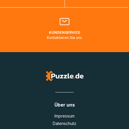
Bitte kontaktieren Sie den
Kundenservice
falls Ihr Paket
länger als angegeben unterwegs ist bzw. Pakete mit
Lieferadressen in Deutschland oder Europa mehrere Tage
lang nicht gescannt wurden.
KUNDENSERVICE
Kontaktieren Sie uns
Über uns
Impressum
Datenschutz