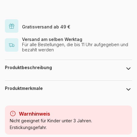
Gratisversand ab 49 €
Versand am selben Werktag
Für alle Bestellungen, die bis 11 Uhr aufgegeben und
bezahlt werden
Produktbeschreibung
Lernen die Uhr zu lesen Puzzle 21 Teile Puzzlefläche : 35 x 25
x 4 cm
Produktmerkmale
Marke
Castorland
Warnhinweis
Alter
Nicht geeignet für Kinder unter 3 Jahren.
Erstickungsgefahr.
Herkunft
Polen