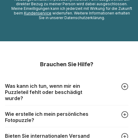
direkter Bezug zu meiner Person wird dabei ausgeschlossen.
Meine Einwilligungen kann ich jederzeit mit Wirkung für die Zukunft
beim
Kundenservice
widerrufen. Weitere Informationen erhalten
Sie in unserer Datenschutzerklärung.
Brauchen Sie Hilfe?
Was kann ich tun, wenn mir ein
Puzzleteil fehlt oder beschädigt
wurde?
Alle Hersteller produzieren ihre Puzzles mit größter Sorgfalt,
Wie erstelle ich mein persönliches
aber trotzdem kann es vorkommen, dass Teile beschädigt
Fotopuzzle?
werden oder verloren gehen. Mit solchen Fällen gehen
Puzzlehersteller unterschiedlich um:
Klicken Sie im Menü auf “Fotopuzzle” und wählen Sie die
https://www.puzzle.de/puzzleteile-fehlen.html
Bieten Sie internationalen Versand
gewünschte Teileanzahl sowie das Foto, das Sie für das