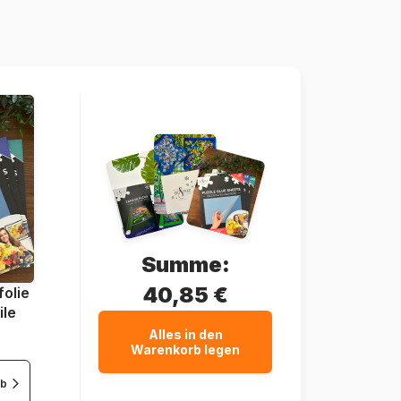
Castorland-151448
5904438151448
1500 Teile
68 x 47 cm
Summe:
40,85 €
olie
ile
Alles in den
Warenkorb legen
rb