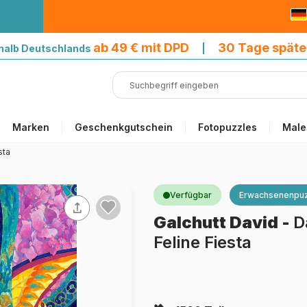
9 € mit DPD
ab 49 € mit DPD
30 Tage späte
halb Deutschlands
|
Marken
Geschenkgutschein
Fotopuzzles
Male
sta
Verfügbar
Erwachsenenpuz
Galchutt David
-
D
Feline Fiesta