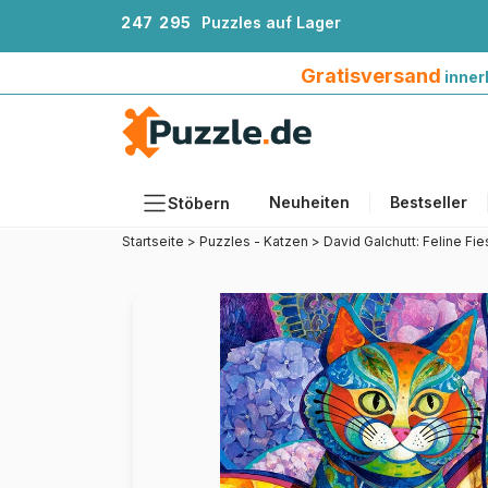
2
4
7
2
9
5
Puzzles auf Lager
Gratisversand innerhalb Deutschlands ab 4
Gratisversand
inner
Neuheiten
Bestseller
Stöbern
Startseite
>
Puzzles - Katzen
>
David Galchutt: Feline Fie
Motiv
Teileanzahl
Format
Alter
Künstlerinnen und Künstler
Zubehör
Holzpuzzles