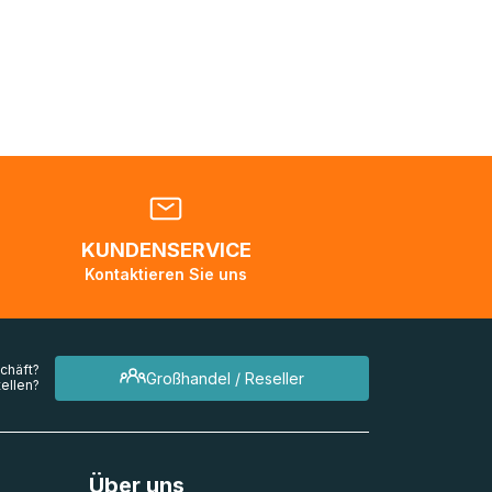
nden
en. Es
 während
eder
KUNDENSERVICE
en
Kontaktieren Sie uns
mehrere
chäft?
Großhandel / Reseller
ellen?
Über uns