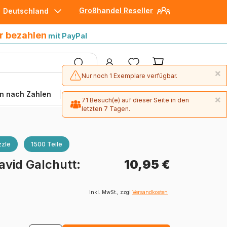
Großhandel Reseller
Deutschland
30 Tage später bezahlen
mit Paypal
r bezahlen
mit PayPal
×
Nur noch 1 Exemplare verfügbar.
n nach Zahlen
Angebote
×
71 Besuch(e) auf dieser Seite in den
letzten 7 Tagen.
×
1 Exemplare wurden in den letzten 30
Tagen bestellt.
zle
1500 Teile
avid Galchutt:
10,95 €
inkl. MwSt., zzgl
Versandkosten