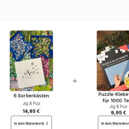
Artikelnummer
EAN
Teileanzahl
Maße
Puzzle-Klebef
6 Sortierkästen
für 1000 Te
Jig & Puz
Jig & Puz
14,95 €
9,95 €
In den Warenkorb
In den Warenko