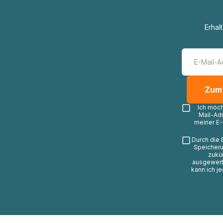
Erhal
Ich möc
Mail-Ad
meiner E-
Durch die 
Speicheru
zukü
ausgewerte
kann ich j