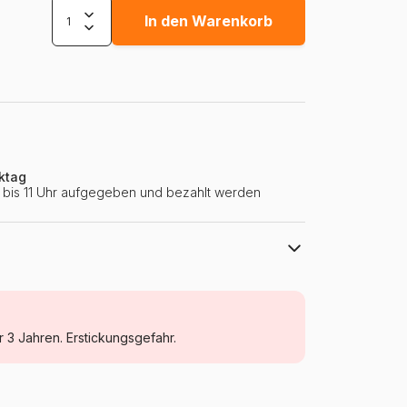
In den Warenkorb
ktag
ie bis 11 Uhr aufgegeben und bezahlt werden
Castorland
Puzzles - Katzen
r 3 Jahren. Erstickungsgefahr.
Puzzle für Erwachsene (500 bis 48000
Teile)
Polen