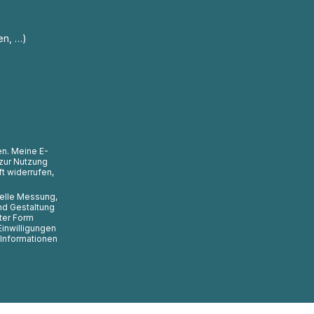
en, …)
en. Meine E-
zur Nutzung
t widerrufen,
uelle Messung,
nd Gestaltung
ter Form
Einwilligungen
 Informationen