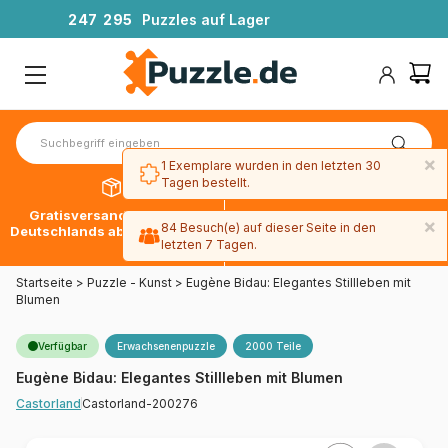
2
4
7
2
9
5
Puzzles auf Lager
×
1 Exemplare wurden in den letzten 30
Tagen bestellt.
Gratisversand innerhalb
30 Tage später bezahlen
×
84 Besuch(e) auf dieser Seite in den
Deutschlands ab 49 € mit DPD
mit Paypal
letzten 7 Tagen.
Startseite
>
Puzzle - Kunst
>
Eugène Bidau: Elegantes Stillleben mit
Blumen
Verfügbar
Erwachsenenpuzzle
2000 Teile
Eugène Bidau: Elegantes Stillleben mit Blumen
Castorland-200276
Castorland