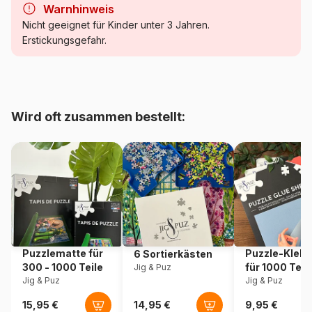
Warnhinweis
Kategorie
Puzzle - Kunst
Nicht geeignet für Kinder unter 3 Jahren.
Erstickungsgefahr.
Alter
Puzzle für Erwachsene (500
bis 48000 Teile)
Herkunft
Polen
Wird oft zusammen bestellt:
Artikelnummer
Castorland-200276
EAN
5904438200276
Teileanzahl
2000 Teile
Maße
92 x 68 cm
Puzzlematte für
Puzzle-Klebe
6 Sortierkästen
300 - 1000 Teile
für 1000 Teil
Jig & Puz
Material
Karton
Jig & Puz
Jig & Puz