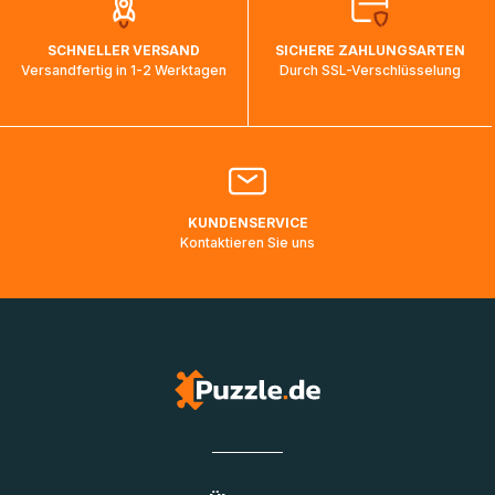
auf dem Weg ins Zielland sind. Die Sendungsverfolgung
wird wieder aktualisiert, sobald die Pakete im Zielland
SCHNELLER VERSAND
SICHERE ZAHLUNGSARTEN
ankommen und von der dortigen Zustellorganisation weiter
Versandfertig in 1-2 Werktagen
Durch SSL-Verschlüsselung
bearbeitet werden.
Bitte kontaktieren Sie den
Kundenservice
falls Ihr Paket
länger als angegeben unterwegs ist bzw. Pakete mit
Lieferadressen in Deutschland oder Europa mehrere Tage
lang nicht gescannt wurden.
KUNDENSERVICE
Kontaktieren Sie uns