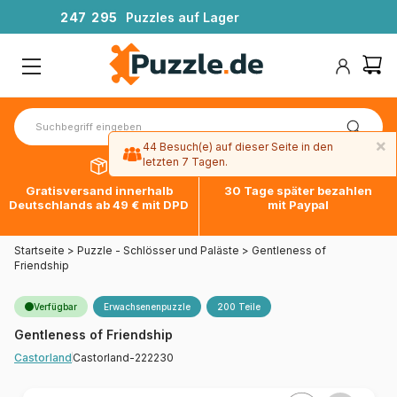
2
4
7
2
9
5
Puzzles auf Lager
×
44 Besuch(e) auf dieser Seite in den
letzten 7 Tagen.
Gratisversand innerhalb
30 Tage später bezahlen
Deutschlands ab 49 € mit DPD
mit Paypal
Startseite
>
Puzzle - Schlösser und Paläste
>
Gentleness of
Friendship
Verfügbar
Erwachsenenpuzzle
200 Teile
Gentleness of Friendship
Castorland-222230
Castorland