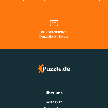
bearbeitet werden.
Bitte kontaktieren Sie den
Kundenservice
falls Ihr Paket
länger als angegeben unterwegs ist bzw. Pakete mit
Lieferadressen in Deutschland oder Europa mehrere Tage
lang nicht gescannt wurden.
KUNDENSERVICE
Kontaktieren Sie uns
Über uns
Impressum