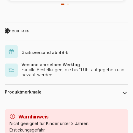
200 Teile
Gratisversand ab 49 €
Versand am selben Werktag
Für alle Bestellungen, die bis 11 Uhr aufgegeben und
bezahlt werden
Produktmerkmale
Marke
Castorland
Warnhinweis
Kategorie
Puzzle - Schlösser und Paläste
Nicht geeignet für Kinder unter 3 Jahren.
Erstickungsgefahr.