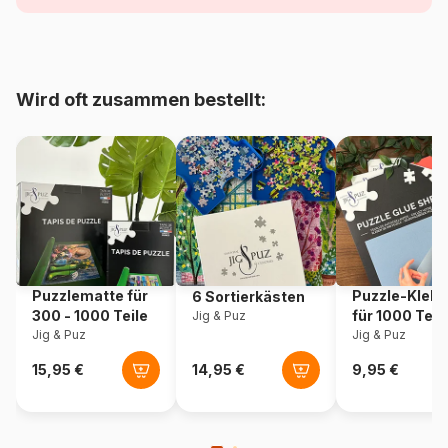
Alter
Puzzle für Erwachsene (500
bis 48000 Teile)
Herkunft
Polen
Wird oft zusammen bestellt:
Artikelnummer
Castorland-222230
EAN
5904438222230
Teileanzahl
200 Teile
Maße
29 x 40 cm
Puzzlematte für
Puzzle-Klebe
6 Sortierkästen
300 - 1000 Teile
für 1000 Teil
Jig & Puz
Jig & Puz
Jig & Puz