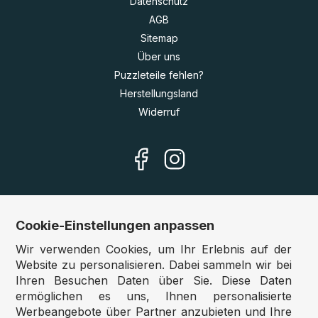
Datenschutz
AGB
Sitemap
Über uns
Puzzleteile fehlen?
Herstellungsland
Widerruf
Cookie-Einstellungen anpassen
Unsere Shops
Wir verwenden Cookies, um Ihr Erlebnis auf der
Deutschland:
www.puzzle.de
Website zu personalisieren. Dabei sammeln wir bei
Ihren Besuchen Daten über Sie. Diese Daten
Österreich:
www.puzzle.at
ermöglichen es uns, Ihnen personalisierte
Belgien:
www.puzzle.be
Werbeangebote über Partner anzubieten und Ihre
Großbritannien:
www.jigsawpuzzle.co.uk