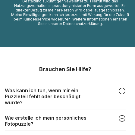
Gestaltung zukünftiger Newsletter zu. Hierfür wird das
Nutzungsverhalten in pseudonymisierter Form ausgewertet. Ein
direkter Bezug zu meiner Person wird dabei ausgeschlossen.
Meine Einwilligungen kann ich jederzeit mit Wirkung für die Zukunft
beim
Kundenservice
widerrufen. Weitere Informationen erhalten
Sie in unserer Datenschutzerklärung.
Brauchen Sie Hilfe?
Was kann ich tun, wenn mir ein
Puzzleteil fehlt oder beschädigt
wurde?
Alle Hersteller produzieren ihre Puzzles mit größter Sorgfalt,
Wie erstelle ich mein persönliches
aber trotzdem kann es vorkommen, dass Teile beschädigt
Fotopuzzle?
werden oder verloren gehen. Mit solchen Fällen gehen
Puzzlehersteller unterschiedlich um:
Klicken Sie im Menü auf “Fotopuzzle” und wählen Sie die