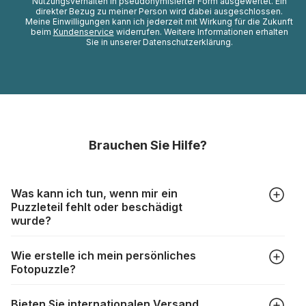
Nutzungsverhalten in pseudonymisierter Form ausgewertet. Ein
direkter Bezug zu meiner Person wird dabei ausgeschlossen.
Meine Einwilligungen kann ich jederzeit mit Wirkung für die Zukunft
beim
Kundenservice
widerrufen. Weitere Informationen erhalten
Sie in unserer Datenschutzerklärung.
Brauchen Sie Hilfe?
Was kann ich tun, wenn mir ein
Puzzleteil fehlt oder beschädigt
wurde?
Alle Hersteller produzieren ihre Puzzles mit größter Sorgfalt,
Wie erstelle ich mein persönliches
aber trotzdem kann es vorkommen, dass Teile beschädigt
Fotopuzzle?
werden oder verloren gehen. Mit solchen Fällen gehen
Puzzlehersteller unterschiedlich um:
Klicken Sie im Menü auf “Fotopuzzle” und wählen Sie die
https://www.puzzle.de/puzzleteile-fehlen.html
Bieten Sie internationalen Versand
gewünschte Teileanzahl sowie das Foto, das Sie für das