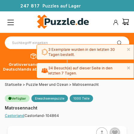
2
4
7
8
1
7
Puzzles auf Lager
×
3 Exemplare wurden in den letzten 30
Tagen bestellt.
Gratisversand innerhalb
30 Tage später bezahlen
×
34 Besuch(e) auf dieser Seite in den
Deutschlands ab 49 € mit DPD
mit Paypal
letzten 7 Tagen.
Startseite
>
Puzzle Meer und Ozean
>
Matrosennacht
Verfügbar
Erwachsenenpuzzle
1000 Teile
Matrosennacht
Castorland-104864
Castorland