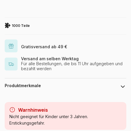
1000 Teile
Gratisversand ab 49 €
Versand am selben Werktag
Für alle Bestellungen, die bis 11 Uhr aufgegeben und
bezahlt werden
Produktmerkmale
Marke
Castorland
Warnhinweis
Kategorie
Puzzle Meer und Ozean
Nicht geeignet für Kinder unter 3 Jahren.
Erstickungsgefahr.
Alter
Puzzle für Erwachsene (500