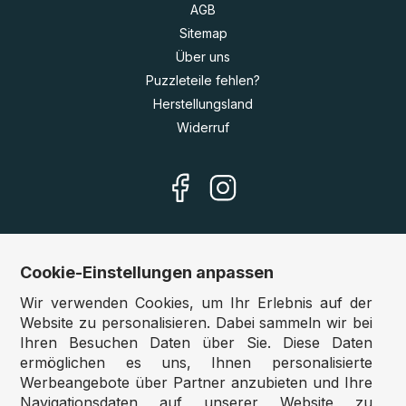
AGB
Sitemap
Über uns
Puzzleteile fehlen?
Herstellungsland
Widerruf
Cookie-Einstellungen anpassen
Unsere Shops
Wir verwenden Cookies, um Ihr Erlebnis auf der
Deutschland:
www.puzzle.de
Website zu personalisieren. Dabei sammeln wir bei
Ihren Besuchen Daten über Sie. Diese Daten
Österreich:
www.puzzle.at
ermöglichen es uns, Ihnen personalisierte
Belgien:
www.puzzle.be
Werbeangebote über Partner anzubieten und Ihre
Großbritannien:
www.jigsawpuzzle.co.uk
Navigationsdaten auf unserer Website zu