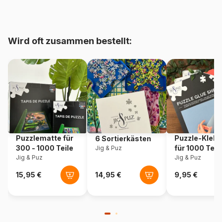
bis 48000 Teile)
Herkunft
Polen
Wird oft zusammen bestellt:
Artikelnummer
Castorland-104864
EAN
5904438104864
Teileanzahl
1000 Teile
Maße
68 x 47 cm
Puzzlematte für
Puzzle-Klebe
6 Sortierkästen
300 - 1000 Teile
für 1000 Teil
Jig & Puz
Jig & Puz
Jig & Puz