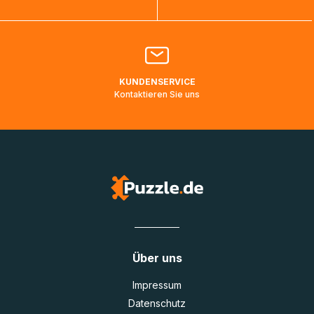
Bitte kontaktieren Sie den
Kundenservice
falls Ihr Paket
länger als angegeben unterwegs ist bzw. Pakete mit
Lieferadressen in Deutschland oder Europa mehrere Tage
lang nicht gescannt wurden.
KUNDENSERVICE
Kontaktieren Sie uns
Über uns
Impressum
Datenschutz