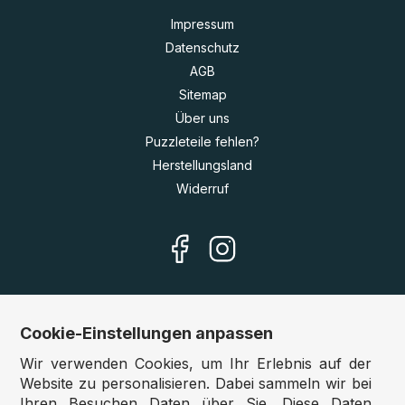
Impressum
Datenschutz
AGB
Sitemap
Über uns
Puzzleteile fehlen?
Herstellungsland
Widerruf
Cookie-Einstellungen anpassen
Unsere Shops
Wir verwenden Cookies, um Ihr Erlebnis auf der
Deutschland:
www.puzzle.de
Website zu personalisieren. Dabei sammeln wir bei
Ihren Besuchen Daten über Sie. Diese Daten
Österreich:
www.puzzle.at