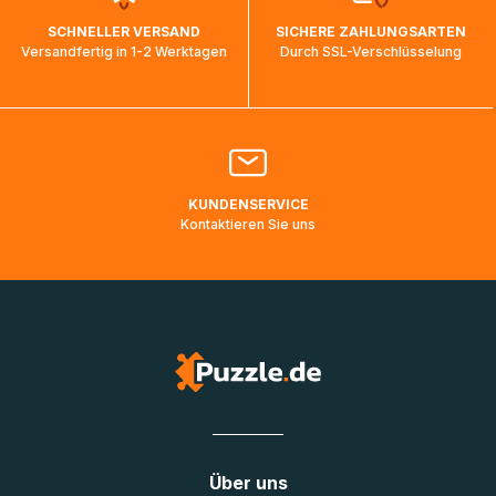
wird wieder aktualisiert, sobald die Pakete im Zielland
SCHNELLER VERSAND
SICHERE ZAHLUNGSARTEN
ankommen und von der dortigen Zustellorganisation weiter
Versandfertig in 1-2 Werktagen
Durch SSL-Verschlüsselung
bearbeitet werden.
Bitte kontaktieren Sie den
Kundenservice
falls Ihr Paket
länger als angegeben unterwegs ist bzw. Pakete mit
Lieferadressen in Deutschland oder Europa mehrere Tage
lang nicht gescannt wurden.
KUNDENSERVICE
Kontaktieren Sie uns
Über uns