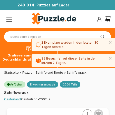
2
4
9
0
1
4
Puzzles auf Lager
×
2 Exemplare wurden in den letzten 30
Tagen bestellt.
Gratisversand innerhalb
30 Tage später bezahlen
×
39 Besuch(e) auf dieser Seite in den
Deutschlands ab 49 € mit DPD
mit Paypal
letzten 7 Tagen.
Startseite
>
Puzzle - Schiffe und Boote
>
Schiffswrack
Verfügbar
Erwachsenenpuzzle
2000 Teile
Schiffswrack
Castorland-200252
Castorland