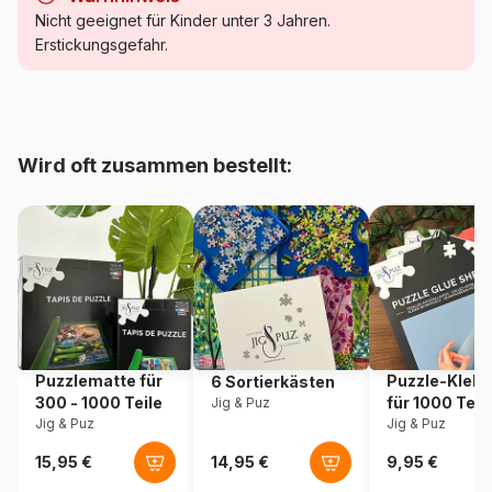
Kategorie
Puzzle - Schiffe und Boote
Nicht geeignet für Kinder unter 3 Jahren.
Erstickungsgefahr.
Alter
Puzzle für Erwachsene (500
bis 48000 Teile)
Herkunft
Polen
Wird oft zusammen bestellt:
Artikelnummer
Castorland-200252
EAN
5904438200252
Teileanzahl
2000 Teile
Maße
92 x 68 cm
Puzzlematte für
Puzzle-Klebe
6 Sortierkästen
300 - 1000 Teile
für 1000 Teil
Jig & Puz
Material
Karton
Jig & Puz
Jig & Puz