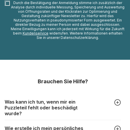
Durch die Bestätigung der Anmeldung stimme ich zusätzlich der
Analyse durch individuelle Messung, Speicherung und Auswertung
von Öffnungsraten und der Klickraten zur Optimierung und
Gestaltung zukünftiger Newsletter zu. Hierfür wird das
Nutzungsverhalten in pseudonymisierter Form ausgewertet. Ein
direkter Bezug zu meiner Person wird dabei ausgeschlossen.
Meine Einwilligungen kann ich jederzeit mit Wirkung für die Zukunft
beim
Kundenservice
widerrufen. Weitere Informationen erhalten
Sie in unserer Datenschutzerklärung.
Brauchen Sie Hilfe?
Was kann ich tun, wenn mir ein
Puzzleteil fehlt oder beschädigt
wurde?
Alle Hersteller produzieren ihre Puzzles mit größter Sorgfalt,
Wie erstelle ich mein persönliches
aber trotzdem kann es vorkommen, dass Teile beschädigt