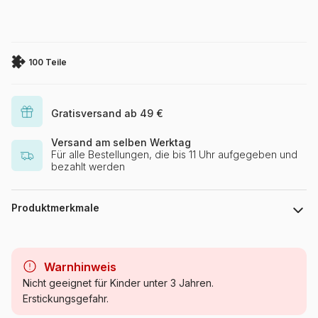
100 Teile
Gratisversand ab 49 €
Versand am selben Werktag
Für alle Bestellungen, die bis 11 Uhr aufgegeben und
bezahlt werden
Produktmerkmale
Marke
Castorland
Warnhinweis
Kategorie
Mond, Sonne und Planeten
Nicht geeignet für Kinder unter 3 Jahren.
Erstickungsgefahr.
Alter
ab 6 Jahre (50 bis 100 Teile)