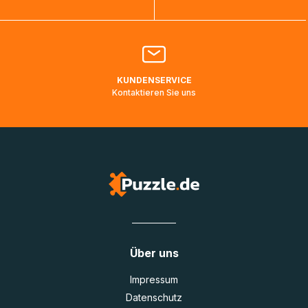
Bitte kontaktieren Sie den
Kundenservice
falls Ihr Paket
länger als angegeben unterwegs ist bzw. Pakete mit
Lieferadressen in Deutschland oder Europa mehrere Tage
lang nicht gescannt wurden.
KUNDENSERVICE
Kontaktieren Sie uns
Über uns
Impressum
Datenschutz