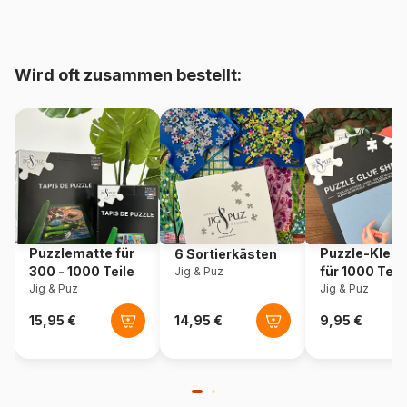
Herkunft
Polen
Wird oft zusammen bestellt:
Artikelnummer
Castorland-111077
EAN
5904438111077
Teileanzahl
100 Teile
Maße
40 x 29 cm
Puzzlematte für
Puzzle-Klebe
6 Sortierkästen
300 - 1000 Teile
für 1000 Teil
Jig & Puz
Jig & Puz
Jig & Puz