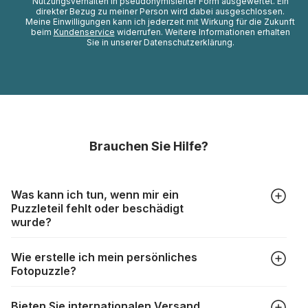
Nutzungsverhalten in pseudonymisierter Form ausgewertet. Ein
direkter Bezug zu meiner Person wird dabei ausgeschlossen.
Meine Einwilligungen kann ich jederzeit mit Wirkung für die Zukunft
beim
Kundenservice
widerrufen. Weitere Informationen erhalten
Sie in unserer Datenschutzerklärung.
Brauchen Sie Hilfe?
Was kann ich tun, wenn mir ein
Puzzleteil fehlt oder beschädigt
wurde?
Alle Hersteller produzieren ihre Puzzles mit größter Sorgfalt,
Wie erstelle ich mein persönliches
aber trotzdem kann es vorkommen, dass Teile beschädigt
Fotopuzzle?
werden oder verloren gehen. Mit solchen Fällen gehen
Puzzlehersteller unterschiedlich um:
Klicken Sie im Menü auf “Fotopuzzle” und wählen Sie die
https://www.puzzle.de/puzzleteile-fehlen.html
Bieten Sie internationalen Versand
gewünschte Teileanzahl sowie das Foto, das Sie für das