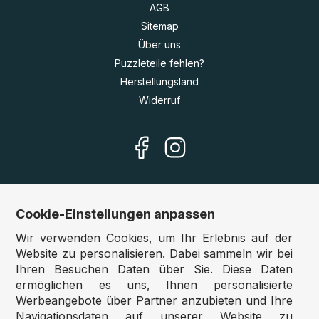
AGB
Sitemap
Über uns
Puzzleteile fehlen?
Herstellungsland
Widerruf
Cookie-Einstellungen anpassen
Unsere Shops
Wir verwenden Cookies, um Ihr Erlebnis auf der
Deutschland:
www.puzzle.de
Website zu personalisieren. Dabei sammeln wir bei
Ihren Besuchen Daten über Sie. Diese Daten
Österreich:
www.puzzle.at
ermöglichen es uns, Ihnen personalisierte
Belgien:
www.puzzle.be
Werbeangebote über Partner anzubieten und Ihre
Großbritannien:
www.jigsawpuzzle.co.uk
Navigationsdaten auf unserer Website zu