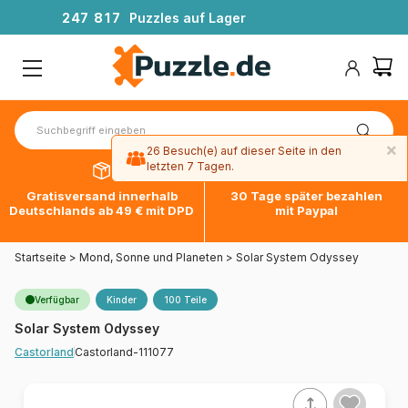
2
4
7
8
1
7
Puzzles auf Lager
×
26 Besuch(e) auf dieser Seite in den
letzten 7 Tagen.
Gratisversand innerhalb
30 Tage später bezahlen
Deutschlands ab 49 € mit DPD
mit Paypal
Startseite
>
Mond, Sonne und Planeten
>
Solar System Odyssey
Verfügbar
Kinder
100 Teile
Solar System Odyssey
Castorland-111077
Castorland