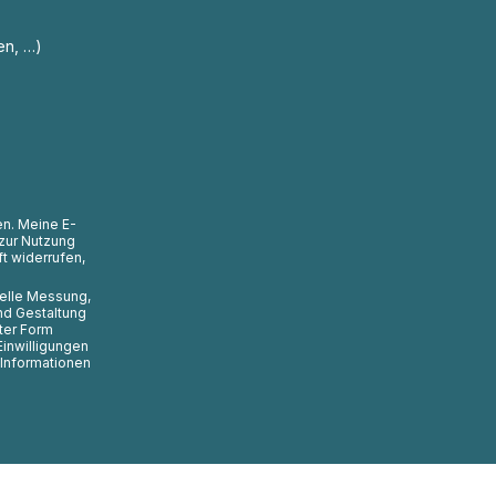
en, …)
en. Meine E-
zur Nutzung
t widerrufen,
uelle Messung,
nd Gestaltung
ter Form
Einwilligungen
 Informationen