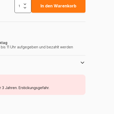
In den Warenkorb
ktag
ie bis 11 Uhr aufgegeben und bezahlt werden
Clementoni
Walt Disney Puzzles
r 3 Jahren. Erstickungsgefahr.
ab 6 Jahre (50 bis 100 Teile)
Italien
Clementoni-21620