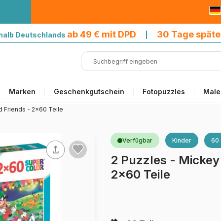
9 € mit DPD
ab 49 € mit DPD
30 Tage späte
halb Deutschlands
|
Marken
Geschenkgutschein
Fotopuzzles
Male
d Friends - 2x60 Teile
Verfügbar
Kinder
60 
2 Puzzles - Mickey
2x60 Teile