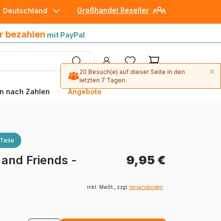
Großhandel Reseller
Deutschland
30 Tage später bezahlen
mit Paypal
r bezahlen
mit PayPal
×
20 Besuch(e) auf dieser Seite in den
letzten 7 Tagen.
n nach Zahlen
Angebote
Teile
 and Friends -
9,95 €
inkl. MwSt., zzgl
Versandkosten