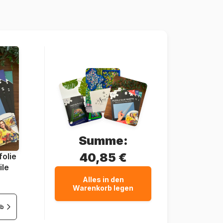
8005125216208
60 Teile
33 x 23 cm
Summe:
40,85 €
olie
ile
Alles in den
Warenkorb legen
rb