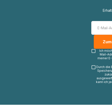
Erhal
Ich möc
Mail-Ad
meiner E-
Durch die 
Speicheru
zukü
ausgewerte
kann ich j