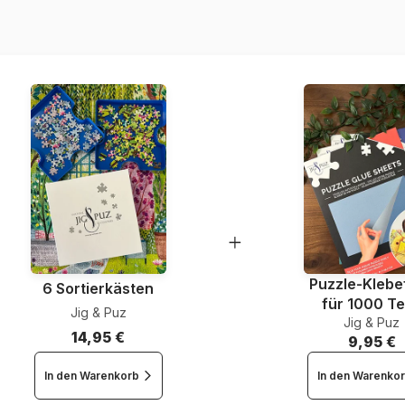
EAN
Teileanzahl
Maße
Puzzle-Klebef
6 Sortierkästen
für 1000 Te
Jig & Puz
Jig & Puz
14,95 €
9,95 €
In den Warenkorb
In den Warenko