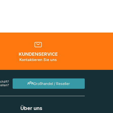
nden
en. Es
 während
eder
KUNDENSERVICE
en
Kontaktieren Sie uns
mehrere
chäft?
Großhandel / Reseller
ellen?
Über uns