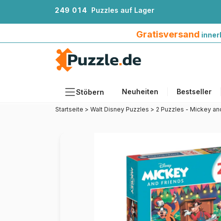
2
4
9
0
1
4
Puzzles auf Lager
Gratisversand innerhalb Deutschlands ab 4
Gratisversand
inner
Neuheiten
Bestseller
Stöbern
Startseite
>
Walt Disney Puzzles
>
2 Puzzles - Mickey an
Motiv
Teileanzahl
Format
Alter
Künstlerinnen und Künstler
Zubehör
Holzpuzzles