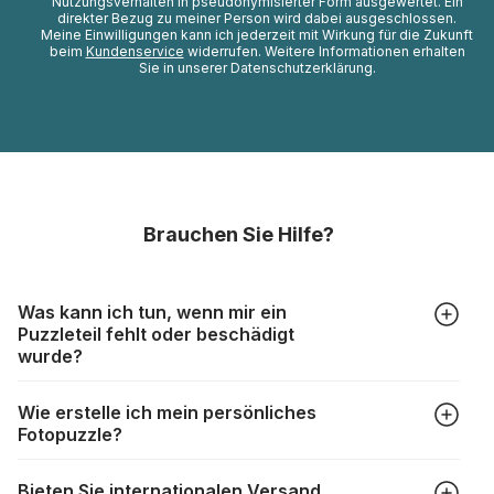
Nutzungsverhalten in pseudonymisierter Form ausgewertet. Ein
direkter Bezug zu meiner Person wird dabei ausgeschlossen.
Meine Einwilligungen kann ich jederzeit mit Wirkung für die Zukunft
beim
Kundenservice
widerrufen. Weitere Informationen erhalten
Sie in unserer Datenschutzerklärung.
Brauchen Sie Hilfe?
Was kann ich tun, wenn mir ein
Puzzleteil fehlt oder beschädigt
wurde?
Alle Hersteller produzieren ihre Puzzles mit größter Sorgfalt,
Wie erstelle ich mein persönliches
aber trotzdem kann es vorkommen, dass Teile beschädigt
Fotopuzzle?
werden oder verloren gehen. Mit solchen Fällen gehen
Puzzlehersteller unterschiedlich um:
Klicken Sie im Menü auf “Fotopuzzle” und wählen Sie die
https://www.puzzle.de/puzzleteile-fehlen.html
Bieten Sie internationalen Versand
gewünschte Teileanzahl sowie das Foto, das Sie für das