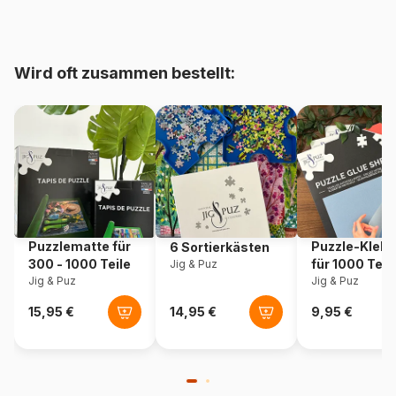
Herkunft
Italien
Wird oft zusammen bestellt:
Artikelnummer
Clementoni-24791
EAN
8005125247912
Teileanzahl
20 Teile
Maße
27 x 18 cm
Puzzlematte für
Puzzle-Klebe
6 Sortierkästen
300 - 1000 Teile
für 1000 Teil
Jig & Puz
Jig & Puz
Jig & Puz