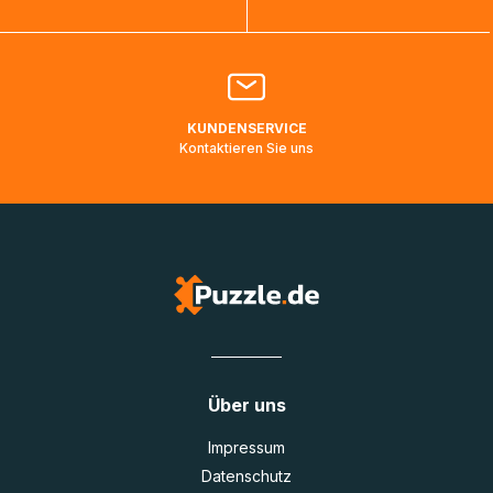
Bitte kontaktieren Sie den
Kundenservice
falls Ihr Paket
länger als angegeben unterwegs ist bzw. Pakete mit
Lieferadressen in Deutschland oder Europa mehrere Tage
lang nicht gescannt wurden.
KUNDENSERVICE
Kontaktieren Sie uns
Über uns
Impressum
Datenschutz