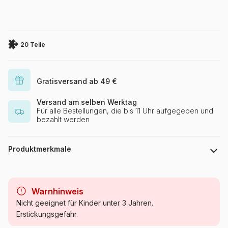
20 Teile
Gratisversand ab 49 €
Versand am selben Werktag
Für alle Bestellungen, die bis 11 Uhr aufgegeben und
bezahlt werden
Produktmerkmale
Marke
Clementoni
Warnhinweis
Kategorie
Walt Disney Puzzles
Nicht geeignet für Kinder unter 3 Jahren.
Erstickungsgefahr.
Alter
ab 3 Jahre (11 bis 20 Teile)