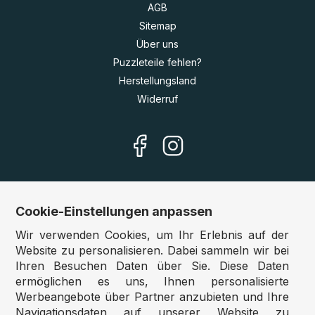
AGB
Sitemap
Über uns
Puzzleteile fehlen?
Herstellungsland
Widerruf
Cookie-Einstellungen anpassen
Unsere Shops
Wir verwenden Cookies, um Ihr Erlebnis auf der
Deutschland:
www.puzzle.de
Website zu personalisieren. Dabei sammeln wir bei
Ihren Besuchen Daten über Sie. Diese Daten
Österreich:
www.puzzle.at
ermöglichen es uns, Ihnen personalisierte
Belgien:
www.puzzle.be
Werbeangebote über Partner anzubieten und Ihre
Großbritannien:
www.jigsawpuzzle.co.uk
Navigationsdaten auf unserer Website zu