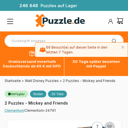
2
4
6
6
4
8
Puzzles auf Lager
×
66 Besuch(e) auf dieser Seite in den
letzten 7 Tagen.
Gratisversand innerhalb
30 Tage später bezahlen
Deutschlands ab 49 € mit DPD
mit Paypal
Startseite
>
Walt Disney Puzzles
>
2 Puzzles - Mickey and Friends
Verfügbar
Kinder
20 Teile
2 Puzzles - Mickey and Friends
Clementoni-24791
Clementoni