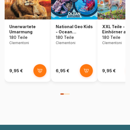
National Geo Kids
Unerwartete
XXL Teile -
- Ocean
Umarmung
Einhörner am
Expedition
Wasserfall
180 Teile
180 Teile
180 Teile
Clementoni
Clementoni
Clementoni
9,95 €
6,95 €
9,95 €