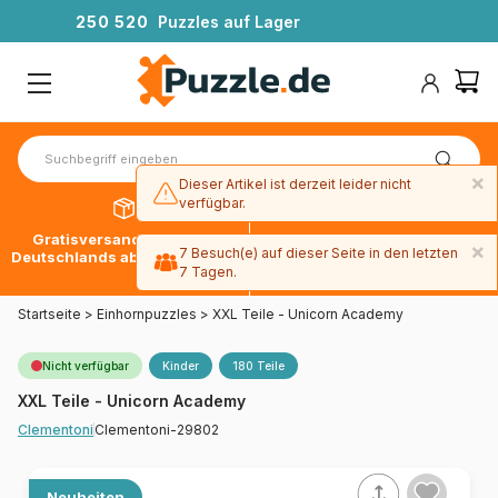
2
5
0
5
2
0
Puzzles auf Lager
×
Dieser Artikel ist derzeit leider nicht
verfügbar.
Gratisversand innerhalb
30 Tage später bezahlen
×
7 Besuch(e) auf dieser Seite in den letzten
Deutschlands ab 49 € mit DPD
mit Paypal
7 Tagen.
Startseite
>
Einhornpuzzles
>
XXL Teile - Unicorn Academy
Nicht verfügbar
Kinder
180 Teile
XXL Teile - Unicorn Academy
Clementoni-29802
Clementoni
Neuheiten