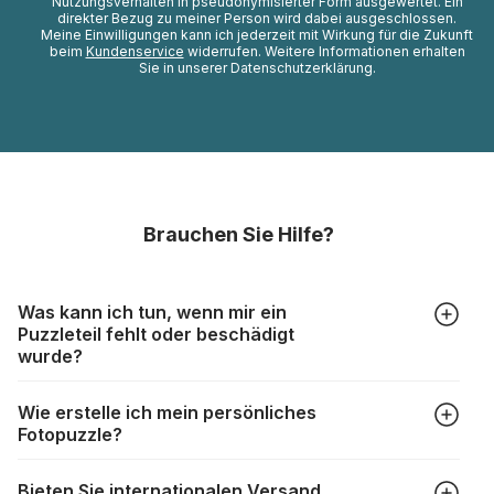
Nutzungsverhalten in pseudonymisierter Form ausgewertet. Ein
direkter Bezug zu meiner Person wird dabei ausgeschlossen.
Meine Einwilligungen kann ich jederzeit mit Wirkung für die Zukunft
beim
Kundenservice
widerrufen. Weitere Informationen erhalten
Sie in unserer Datenschutzerklärung.
Brauchen Sie Hilfe?
Was kann ich tun, wenn mir ein
Puzzleteil fehlt oder beschädigt
wurde?
Alle Hersteller produzieren ihre Puzzles mit größter Sorgfalt,
Wie erstelle ich mein persönliches
aber trotzdem kann es vorkommen, dass Teile beschädigt
Fotopuzzle?
werden oder verloren gehen. Mit solchen Fällen gehen
Puzzlehersteller unterschiedlich um:
Klicken Sie im Menü auf “Fotopuzzle” und wählen Sie die
https://www.puzzle.de/puzzleteile-fehlen.html
Bieten Sie internationalen Versand
gewünschte Teileanzahl sowie das Foto, das Sie für das