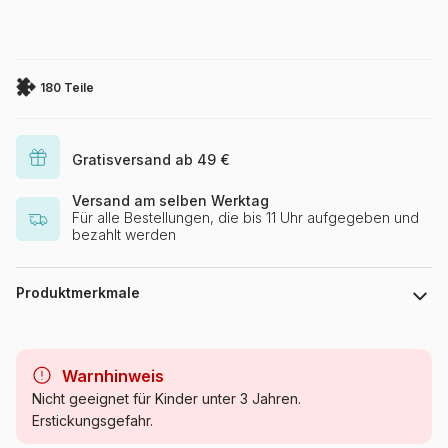
180 Teile
Gratisversand ab 49 €
Versand am selben Werktag
Für alle Bestellungen, die bis 11 Uhr aufgegeben und
bezahlt werden
Produktmerkmale
Marke
Clementoni
Warnhinweis
Kategorie
Einhornpuzzles
Nicht geeignet für Kinder unter 3 Jahren.
Erstickungsgefahr.
Alter
ab 8 Jahre (101 bis 250 Teile)