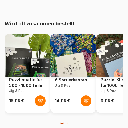
Herkunft
Italien
Wird oft zusammen bestellt:
Artikelnummer
Clementoni-29802
EAN
8005125298020
Teileanzahl
180 Teile
Maße
49 x 33 cm
Puzzlematte für
Puzzle-Klebe
6 Sortierkästen
300 - 1000 Teile
für 1000 Teil
Jig & Puz
Jig & Puz
Jig & Puz