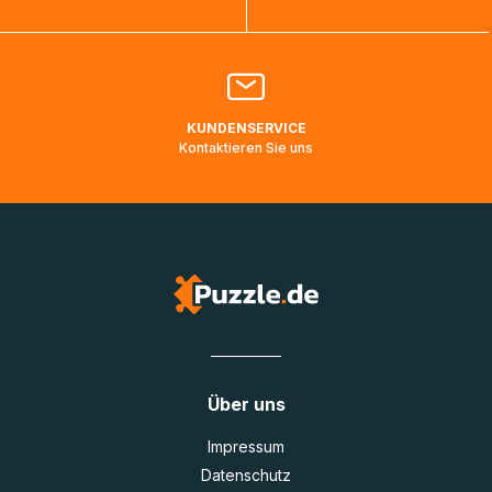
Bitte kontaktieren Sie den
Kundenservice
falls Ihr Paket
länger als angegeben unterwegs ist bzw. Pakete mit
Lieferadressen in Deutschland oder Europa mehrere Tage
lang nicht gescannt wurden.
KUNDENSERVICE
Kontaktieren Sie uns
Über uns
Impressum
Datenschutz