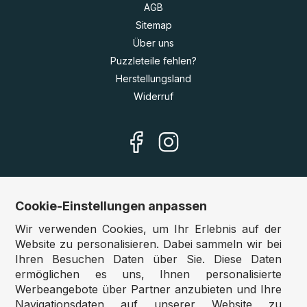
AGB
Sitemap
Über uns
Puzzleteile fehlen?
Herstellungsland
Widerruf
Cookie-Einstellungen anpassen
Unsere Shops
Wir verwenden Cookies, um Ihr Erlebnis auf der
Deutschland:
www.puzzle.de
Website zu personalisieren. Dabei sammeln wir bei
Ihren Besuchen Daten über Sie. Diese Daten
Österreich:
www.puzzle.at
ermöglichen es uns, Ihnen personalisierte
Belgien:
www.puzzle.be
Werbeangebote über Partner anzubieten und Ihre
Großbritannien:
www.jigsawpuzzle.co.uk
Navigationsdaten auf unserer Website zu