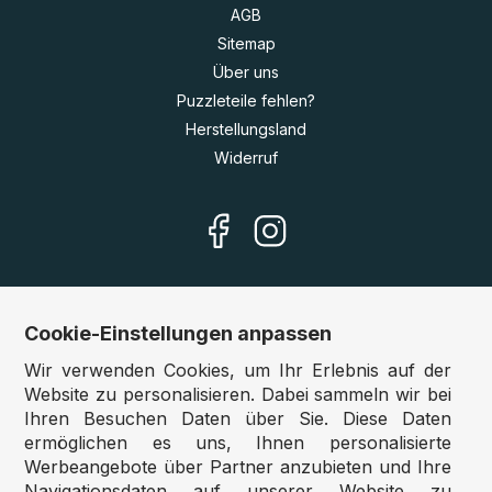
AGB
Sitemap
Über uns
Puzzleteile fehlen?
Herstellungsland
Widerruf
Cookie-Einstellungen anpassen
Unsere Shops
Wir verwenden Cookies, um Ihr Erlebnis auf der
Deutschland:
www.puzzle.de
Website zu personalisieren. Dabei sammeln wir bei
Ihren Besuchen Daten über Sie. Diese Daten
Österreich:
www.puzzle.at
ermöglichen es uns, Ihnen personalisierte
Belgien:
www.puzzle.be
Werbeangebote über Partner anzubieten und Ihre
Großbritannien:
www.jigsawpuzzle.co.uk
Navigationsdaten auf unserer Website zu