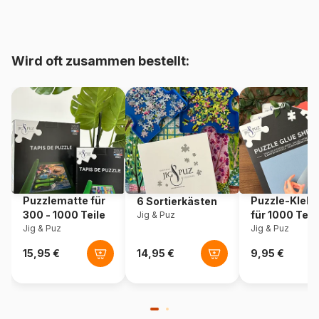
Alter
Puzzle für Erwachsene (500
bis 48000 Teile)
Wird oft zusammen bestellt:
Herkunft
Vereinigte Staaten
Artikelnummer
Cobble-Hill-40010
EAN
625012400107
Teileanzahl
1000 Teile
Puzzlematte für
Puzzle-Klebe
6 Sortierkästen
Maße
68 x 49 cm
300 - 1000 Teile
für 1000 Teil
Jig & Puz
Jig & Puz
Jig & Puz