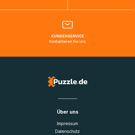
Bitte kontaktieren Sie den
Kundenservice
falls Ihr Paket
länger als angegeben unterwegs ist bzw. Pakete mit
Lieferadressen in Deutschland oder Europa mehrere Tage
lang nicht gescannt wurden.
KUNDENSERVICE
Kontaktieren Sie uns
Über uns
Impressum
Datenschutz