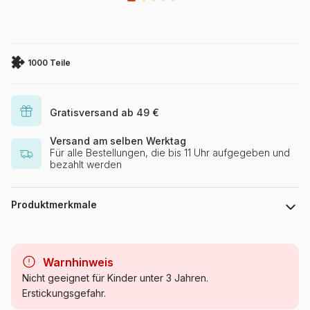
1000 Teile
Gratisversand ab 49 €
Versand am selben Werktag
Für alle Bestellungen, die bis 11 Uhr aufgegeben und
bezahlt werden
Produktmerkmale
Marke
Cobble Hill
Warnhinweis
Kategorie
Puzzle - Dekoration und
Nicht geeignet für Kinder unter 3 Jahren.
Objekte
Erstickungsgefahr.