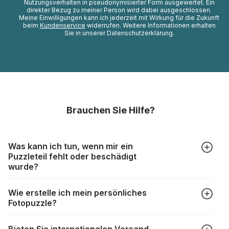
Nutzungsverhalten in pseudonymisierter Form ausgewertet. Ein
direkter Bezug zu meiner Person wird dabei ausgeschlossen.
Meine Einwilligungen kann ich jederzeit mit Wirkung für die Zukunft
beim
Kundenservice
widerrufen. Weitere Informationen erhalten
Sie in unserer Datenschutzerklärung.
Brauchen Sie Hilfe?
Was kann ich tun, wenn mir ein
Puzzleteil fehlt oder beschädigt
wurde?
Alle Hersteller produzieren ihre Puzzles mit größter Sorgfalt,
Wie erstelle ich mein persönliches
aber trotzdem kann es vorkommen, dass Teile beschädigt
Fotopuzzle?
werden oder verloren gehen. Mit solchen Fällen gehen
Puzzlehersteller unterschiedlich um:
Klicken Sie im Menü auf “Fotopuzzle” und wählen Sie die
https://www.puzzle.de/puzzleteile-fehlen.html