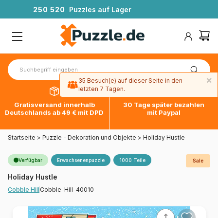
2
5
0
5
2
0
Puzzles auf Lager
×
35 Besuch(e) auf dieser Seite in den
letzten 7 Tagen.
Gratisversand innerhalb
30 Tage später bezahlen
Deutschlands ab 49 € mit DPD
mit Paypal
Startseite
>
Puzzle - Dekoration und Objekte
>
Holiday Hustle
Verfügbar
Erwachsenenpuzzle
1000 Teile
Sale
Holiday Hustle
Cobble-Hill-40010
Cobble Hill