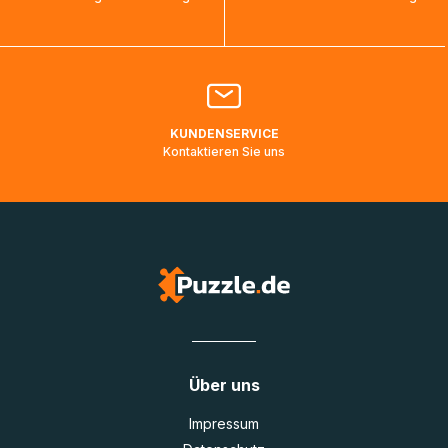
bearbeitet werden.
Bitte kontaktieren Sie den
Kundenservice
falls Ihr Paket
länger als angegeben unterwegs ist bzw. Pakete mit
Lieferadressen in Deutschland oder Europa mehrere Tage
lang nicht gescannt wurden.
KUNDENSERVICE
Kontaktieren Sie uns
Über uns
Impressum