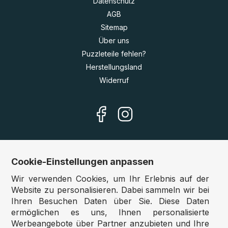
Datenschutz
AGB
Sitemap
Über uns
Puzzleteile fehlen?
Herstellungsland
Widerruf
Cookie-Einstellungen anpassen
Unsere Shops
Wir verwenden Cookies, um Ihr Erlebnis auf der
Deutschland:
www.puzzle.de
Website zu personalisieren. Dabei sammeln wir bei
Ihren Besuchen Daten über Sie. Diese Daten
Österreich:
www.puzzle.at
ermöglichen es uns, Ihnen personalisierte
Belgien:
www.puzzle.be
Werbeangebote über Partner anzubieten und Ihre
Großbritannien:
www.jigsawpuzzle.co.uk