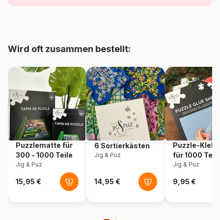
Alter
ab 9 Jahre (251 bis 399 Teile)
Herkunft
Vereinigte Staaten
Wird oft zusammen bestellt:
Artikelnummer
Cobble-Hill-48021
EAN
625012480215
Teileanzahl
275 Teile
Maße
46 x 61 cm
Puzzlematte für
Puzzle-Klebe
6 Sortierkästen
300 - 1000 Teile
für 1000 Teil
Jig & Puz
Jig & Puz
Jig & Puz