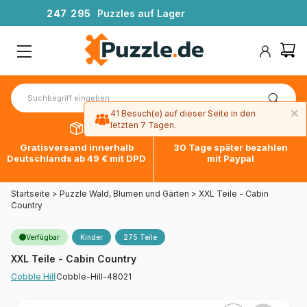
2
4
7
2
9
5
Puzzles auf Lager
×
41 Besuch(e) auf dieser Seite in den
letzten 7 Tagen.
Gratisversand innerhalb
30 Tage später bezahlen
Deutschlands ab 49 € mit DPD
mit Paypal
Startseite
>
Puzzle Wald, Blumen und Gärten
>
XXL Teile - Cabin
Country
Verfügbar
Kinder
275 Teile
XXL Teile - Cabin Country
Cobble-Hill-48021
Cobble Hill