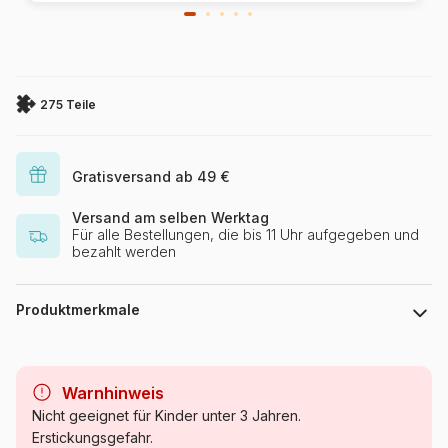
275 Teile
Gratisversand ab 49 €
Versand am selben Werktag
Für alle Bestellungen, die bis 11 Uhr aufgegeben und
bezahlt werden
Produktmerkmale
Marke
Cobble Hill
Warnhinweis
Kategorie
Puzzle Wald, Blumen und
Nicht geeignet für Kinder unter 3 Jahren.
Gärten
Erstickungsgefahr.