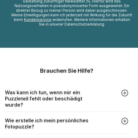
Gestaltung zukünftiger Newsletter zu. Hierfür wird das
Nutzungsverhalten in pseudonymisierter Form ausgewertet. Ein
direkter Bezug zu meiner Person wird dabei ausgeschlossen.
Meine Einwilligungen kann ich jederzeit mit Wirkung für die Zukunft
beim
Kundenservice
widerrufen. Weitere Informationen erhalten
Sie in unserer Datenschutzerklärung.
Brauchen Sie Hilfe?
Was kann ich tun, wenn mir ein
Puzzleteil fehlt oder beschädigt
wurde?
Alle Hersteller produzieren ihre Puzzles mit größter Sorgfalt,
Wie erstelle ich mein persönliches
aber trotzdem kann es vorkommen, dass Teile beschädigt
Fotopuzzle?
werden oder verloren gehen. Mit solchen Fällen gehen
Puzzlehersteller unterschiedlich um:
Klicken Sie im Menü auf “Fotopuzzle” und wählen Sie die