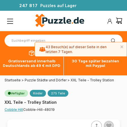
2
4
7
8
1
7
Puzzles auf Lager
×
43 Besuch(e) auf dieser Seite in den
letzten 7 Tagen.
Gratisversand innerhalb
30 Tage später bezahlen
Deutschlands ab 49 € mit DPD
mit Paypal
Startseite
>
Puzzle Städte und Dörfer
>
XXL Teile - Trolley Station
Verfügbar
Kinder
275 Teile
XXL Teile - Trolley Station
Cobble-Hill-48019
Cobble Hill