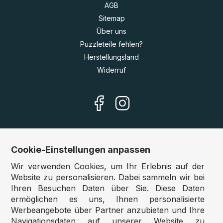
AGB
Sitemap
Über uns
Puzzleteile fehlen?
Herstellungsland
Widerruf
Cookie-Einstellungen anpassen
Unsere Shops
Wir verwenden Cookies, um Ihr Erlebnis auf der
Deutschland:
www.puzzle.de
Website zu personalisieren. Dabei sammeln wir bei
Ihren Besuchen Daten über Sie. Diese Daten
Österreich:
www.puzzle.at
ermöglichen es uns, Ihnen personalisierte
Belgien:
www.puzzle.be
Werbeangebote über Partner anzubieten und Ihre
Großbritannien:
www.jigsawpuzzle.co.uk
Navigationsdaten auf unserer Website zu