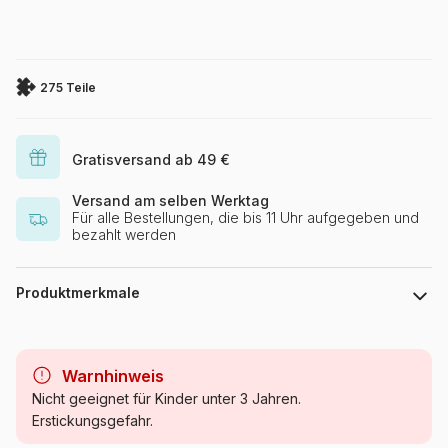
275 Teile
Gratisversand ab 49 €
Versand am selben Werktag
Für alle Bestellungen, die bis 11 Uhr aufgegeben und
bezahlt werden
Produktmerkmale
Marke
Cobble Hill
Warnhinweis
Kategorie
Puzzle Städte und Dörfer
Nicht geeignet für Kinder unter 3 Jahren.
Erstickungsgefahr.
Alter
ab 9 Jahre (251 bis 399 Teile)