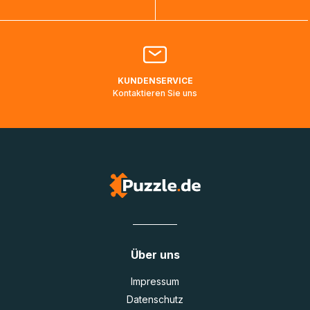
Bitte kontaktieren Sie den
Kundenservice
falls Ihr Paket
länger als angegeben unterwegs ist bzw. Pakete mit
Lieferadressen in Deutschland oder Europa mehrere Tage
lang nicht gescannt wurden.
KUNDENSERVICE
Kontaktieren Sie uns
Über uns
Impressum
Datenschutz