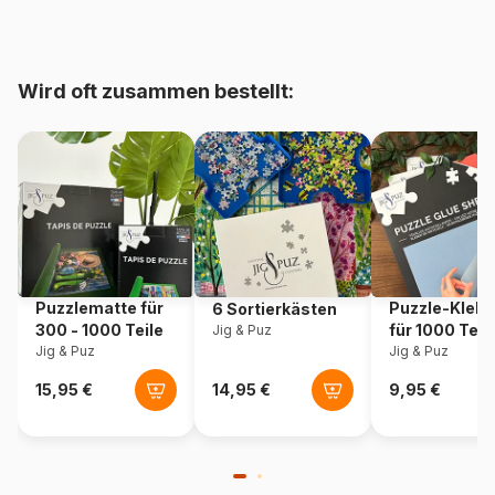
Herkunft
Vereinigte Staaten
Wird oft zusammen bestellt:
Artikelnummer
Cobble-Hill-48019
EAN
625012480192
Teileanzahl
275 Teile
Maße
46 x 61 cm
Puzzlematte für
Puzzle-Klebe
6 Sortierkästen
300 - 1000 Teile
für 1000 Teil
Jig & Puz
Jig & Puz
Jig & Puz