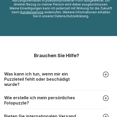
Nutzungsverhalten in pseudonymisierter Form ausgewertet. Ein
direkter Bezug zu meiner Person wird dabei ausgeschlossen.
Meine Einwilligungen kann ich jederzeit mit Wirkung für die Zukunft
beim
Kundenservice
widerrufen. Weitere Informationen erhalten
Sie in unserer Datenschutzerklärung.
Brauchen Sie Hilfe?
Was kann ich tun, wenn mir ein
Puzzleteil fehlt oder beschädigt
wurde?
Alle Hersteller produzieren ihre Puzzles mit größter Sorgfalt,
Wie erstelle ich mein persönliches
aber trotzdem kann es vorkommen, dass Teile beschädigt
Fotopuzzle?
werden oder verloren gehen. Mit solchen Fällen gehen
Puzzlehersteller unterschiedlich um:
Klicken Sie im Menü auf “Fotopuzzle” und wählen Sie die
https://www.puzzle.de/puzzleteile-fehlen.html
Bieten Sie internationalen Versand
gewünschte Teileanzahl sowie das Foto, das Sie für das