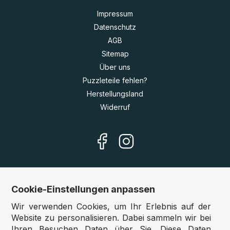
Impressum
Datenschutz
AGB
Sitemap
Über uns
Puzzleteile fehlen?
Herstellungsland
Widerruf
Cookie-Einstellungen anpassen
Unsere Shops
Wir verwenden Cookies, um Ihr Erlebnis auf der
Deutschland:
www.puzzle.de
Website zu personalisieren. Dabei sammeln wir bei
Ihren Besuchen Daten über Sie. Diese Daten
Österreich:
www.puzzle.at