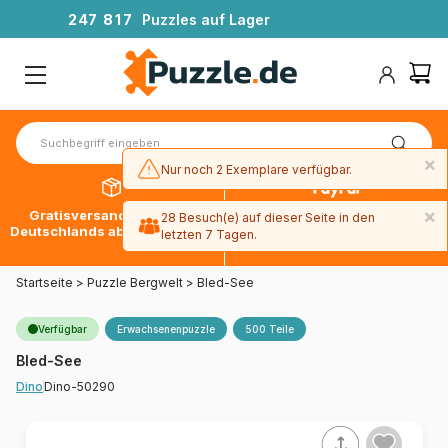
2
4
7
8
1
7
Puzzles auf Lager
×
Nur noch 2 Exemplare verfügbar.
×
Gratisversand innerhalb
30 Tage später bezahlen
28 Besuch(e) auf dieser Seite in den
Deutschlands ab 49 € mit DPD
mit Paypal
letzten 7 Tagen.
Startseite
>
Puzzle Bergwelt
>
Bled-See
Verfügbar
Erwachsenenpuzzle
500 Teile
Bled-See
Dino-50290
Dino