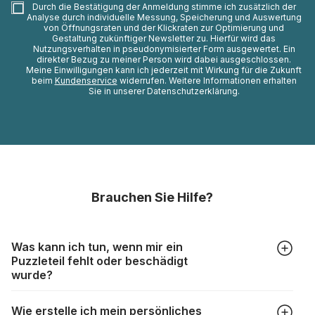
Durch die Bestätigung der Anmeldung stimme ich zusätzlich der
Analyse durch individuelle Messung, Speicherung und Auswertung
von Öffnungsraten und der Klickraten zur Optimierung und
Gestaltung zukünftiger Newsletter zu. Hierfür wird das
Nutzungsverhalten in pseudonymisierter Form ausgewertet. Ein
direkter Bezug zu meiner Person wird dabei ausgeschlossen.
Meine Einwilligungen kann ich jederzeit mit Wirkung für die Zukunft
beim
Kundenservice
widerrufen. Weitere Informationen erhalten
Sie in unserer Datenschutzerklärung.
Brauchen Sie Hilfe?
Was kann ich tun, wenn mir ein
Puzzleteil fehlt oder beschädigt
wurde?
Alle Hersteller produzieren ihre Puzzles mit größter Sorgfalt,
Wie erstelle ich mein persönliches
aber trotzdem kann es vorkommen, dass Teile beschädigt