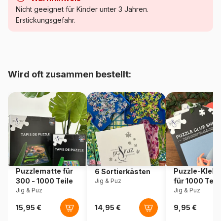
Kategorie
Puzzle Bergwelt
Nicht geeignet für Kinder unter 3 Jahren.
Erstickungsgefahr.
Alter
Puzzle für Erwachsene (500
bis 48000 Teile)
Herkunft
Tschechien
Wird oft zusammen bestellt:
Artikelnummer
Dino-50290
EAN
8590878502901
Teileanzahl
500 Teile
Maße
47 x 33 cm
Puzzlematte für
Puzzle-Klebe
6 Sortierkästen
300 - 1000 Teile
für 1000 Teil
Jig & Puz
Jig & Puz
Jig & Puz