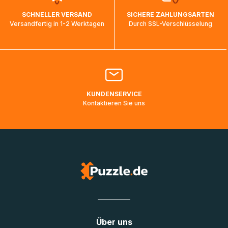
wird wieder aktualisiert, sobald die Pakete im Zielland
SCHNELLER VERSAND
SICHERE ZAHLUNGSARTEN
ankommen und von der dortigen Zustellorganisation weiter
Versandfertig in 1-2 Werktagen
Durch SSL-Verschlüsselung
bearbeitet werden.
Bitte kontaktieren Sie den
Kundenservice
falls Ihr Paket
länger als angegeben unterwegs ist bzw. Pakete mit
Lieferadressen in Deutschland oder Europa mehrere Tage
lang nicht gescannt wurden.
KUNDENSERVICE
Kontaktieren Sie uns
Über uns