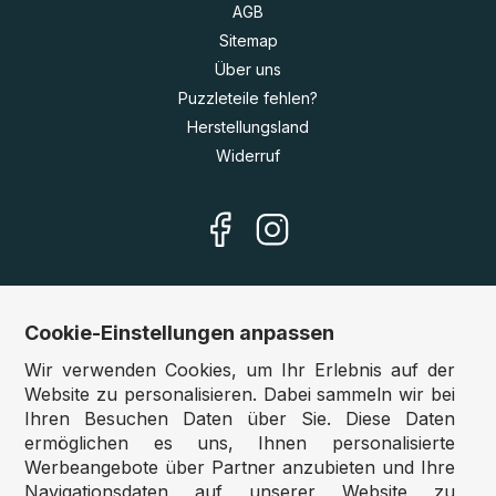
AGB
Sitemap
Über uns
Puzzleteile fehlen?
Herstellungsland
Widerruf
Cookie-Einstellungen anpassen
Unsere Shops
Wir verwenden Cookies, um Ihr Erlebnis auf der
Deutschland:
www.puzzle.de
Website zu personalisieren. Dabei sammeln wir bei
Ihren Besuchen Daten über Sie. Diese Daten
Österreich:
www.puzzle.at
ermöglichen es uns, Ihnen personalisierte
Belgien:
www.puzzle.be
Werbeangebote über Partner anzubieten und Ihre
Großbritannien:
www.jigsawpuzzle.co.uk
Navigationsdaten auf unserer Website zu