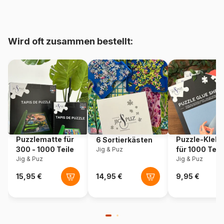
Herkunft
Tschechien
Wird oft zusammen bestellt:
Artikelnummer
Dino-34343
EAN
8590878343436
Teileanzahl
100 Teile
Maße
47 x 33 cm
Puzzlematte für
Puzzle-Klebe
6 Sortierkästen
300 - 1000 Teile
für 1000 Teil
Jig & Puz
Jig & Puz
Jig & Puz