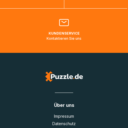
Bitte kontaktieren Sie den
Kundenservice
falls Ihr Paket
länger als angegeben unterwegs ist bzw. Pakete mit
Lieferadressen in Deutschland oder Europa mehrere Tage
lang nicht gescannt wurden.
KUNDENSERVICE
Kontaktieren Sie uns
Über uns
Impressum
Datenschutz