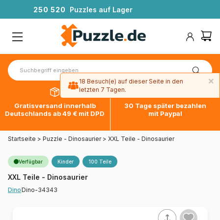
2
5
0
5
2
0
Puzzles auf Lager
×
18 Besuch(e) auf dieser Seite in den
letzten 7 Tagen.
Gratisversand innerhalb
30 Tage später bezahlen
Deutschlands ab 49 € mit DPD
mit Paypal
Startseite
>
Puzzle - Dinosaurier
>
XXL Teile - Dinosaurier
Verfügbar
Kinder
100 Teile
XXL Teile - Dinosaurier
Dino-34343
Dino