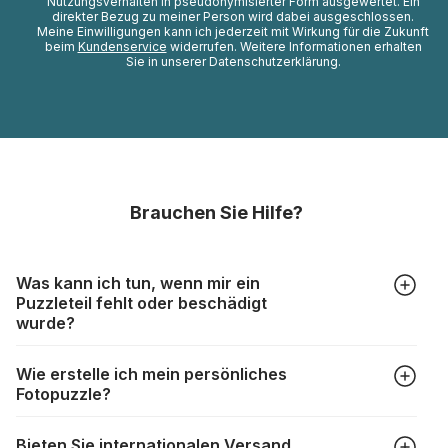
Nutzungsverhalten in pseudonymisierter Form ausgewertet. Ein
direkter Bezug zu meiner Person wird dabei ausgeschlossen.
Meine Einwilligungen kann ich jederzeit mit Wirkung für die Zukunft
beim
Kundenservice
widerrufen. Weitere Informationen erhalten
Sie in unserer Datenschutzerklärung.
Brauchen Sie Hilfe?
Was kann ich tun, wenn mir ein
Puzzleteil fehlt oder beschädigt
wurde?
Alle Hersteller produzieren ihre Puzzles mit größter Sorgfalt,
Wie erstelle ich mein persönliches
aber trotzdem kann es vorkommen, dass Teile beschädigt
Fotopuzzle?
werden oder verloren gehen. Mit solchen Fällen gehen
Puzzlehersteller unterschiedlich um:
Klicken Sie im Menü auf “Fotopuzzle” und wählen Sie die
https://www.puzzle.de/puzzleteile-fehlen.html
Bieten Sie internationalen Versand
gewünschte Teileanzahl sowie das Foto, das Sie für das