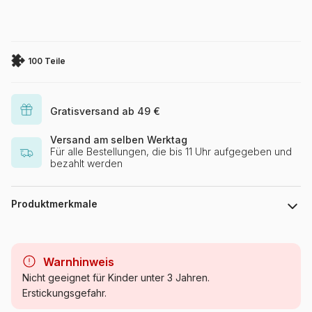
100 Teile
Gratisversand ab 49 €
Versand am selben Werktag
Für alle Bestellungen, die bis 11 Uhr aufgegeben und
bezahlt werden
Produktmerkmale
Marke
Dino
Warnhinweis
Kategorie
Puzzle - Dinosaurier
Nicht geeignet für Kinder unter 3 Jahren.
Erstickungsgefahr.
Alter
ab 6 Jahre (50 bis 100 Teile)