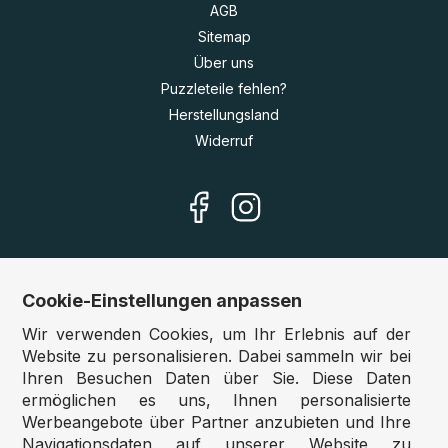
AGB
Sitemap
Über uns
Puzzleteile fehlen?
Herstellungsland
Widerruf
Cookie-Einstellungen anpassen
Unsere Shops
Wir verwenden Cookies, um Ihr Erlebnis auf der
Deutschland:
www.puzzle.de
Website zu personalisieren. Dabei sammeln wir bei
Ihren Besuchen Daten über Sie. Diese Daten
Österreich:
www.puzzle.at
ermöglichen es uns, Ihnen personalisierte
Belgien:
www.puzzle.be
Werbeangebote über Partner anzubieten und Ihre
Großbritannien:
www.jigsawpuzzle.co.uk
Navigationsdaten auf unserer Website zu