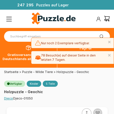
2
4
7
2
9
5
Puzzles auf Lager
×
Nur noch 2 Exemplare verfügbar.
×
Gratisversand innerhalb
30 Tage später bezahlen
78 Besuch(e) auf dieser Seite in den
Deutschlands ab 49 € mit DPD
mit Paypal
letzten 7 Tagen.
Startseite
>
Puzzle - Wilde Tiere
>
Holzpuzzle - Geochic
Verfügbar
Kinder
5 Teile
Holzpuzzle - Geochic
Djeco-01050
Djeco