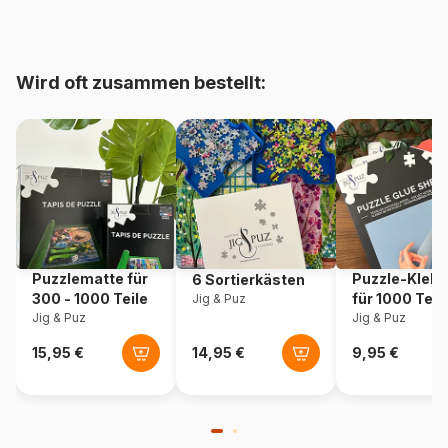
Herkunft
China
Wird oft zusammen bestellt:
Artikelnummer
Djeco-01050
EAN
3070900010505
Teileanzahl
5 Teile
Maße
23 x 23 cm
Puzzlematte für
Puzzle-Klebe
6 Sortierkästen
Material
Holz
300 - 1000 Teile
für 1000 Teil
Jig & Puz
Jig & Puz
Jig & Puz