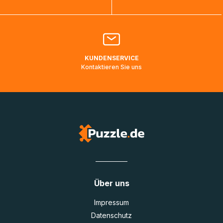
Bitte kontaktieren Sie den
Kundenservice
falls Ihr Paket
länger als angegeben unterwegs ist bzw. Pakete mit
Lieferadressen in Deutschland oder Europa mehrere Tage
lang nicht gescannt wurden.
KUNDENSERVICE
Kontaktieren Sie uns
Über uns
Impressum
Datenschutz