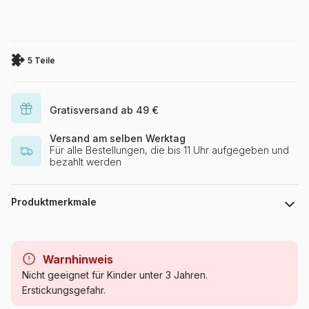
5 Teile
Gratisversand ab 49 €
Versand am selben Werktag
Für alle Bestellungen, die bis 11 Uhr aufgegeben und
bezahlt werden
Produktmerkmale
Marke
Djeco
Warnhinweis
Kategorie
Puzzle - Wilde Tiere
Nicht geeignet für Kinder unter 3 Jahren.
Erstickungsgefahr.
Alter
ab 2 Jahre (2 bis 10 Teile)