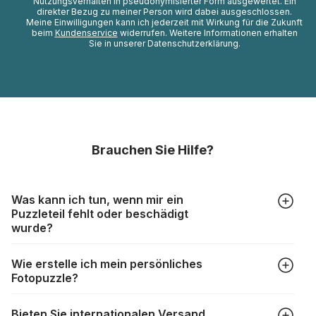
Nutzungsverhalten in pseudonymisierter Form ausgewertet. Ein
direkter Bezug zu meiner Person wird dabei ausgeschlossen.
Meine Einwilligungen kann ich jederzeit mit Wirkung für die Zukunft
beim
Kundenservice
widerrufen. Weitere Informationen erhalten
Sie in unserer Datenschutzerklärung.
Brauchen Sie Hilfe?
Was kann ich tun, wenn mir ein
Puzzleteil fehlt oder beschädigt
wurde?
Alle Hersteller produzieren ihre Puzzles mit größter Sorgfalt,
Wie erstelle ich mein persönliches
aber trotzdem kann es vorkommen, dass Teile beschädigt
Fotopuzzle?
werden oder verloren gehen. Mit solchen Fällen gehen
Puzzlehersteller unterschiedlich um:
Klicken Sie im Menü auf “Fotopuzzle” und wählen Sie die
https://www.puzzle.de/puzzleteile-fehlen.html
Bieten Sie internationalen Versand
gewünschte Teileanzahl sowie das Foto, das Sie für das