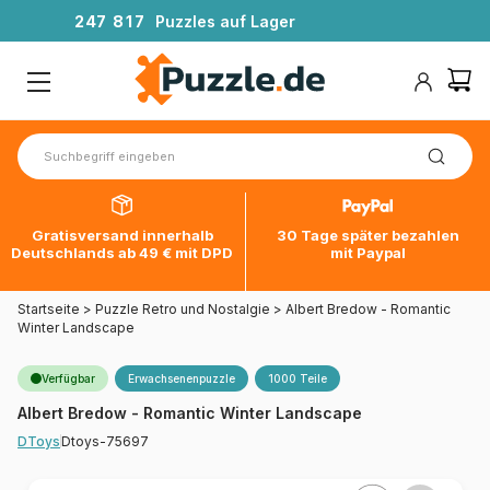
2
4
7
8
1
7
Puzzles auf Lager
Gratisversand innerhalb
30 Tage später bezahlen
Deutschlands ab 49 € mit DPD
mit Paypal
Startseite
>
Puzzle Retro und Nostalgie
>
Albert Bredow - Romantic
Winter Landscape
Verfügbar
Erwachsenenpuzzle
1000 Teile
Albert Bredow - Romantic Winter Landscape
Dtoys-75697
DToys