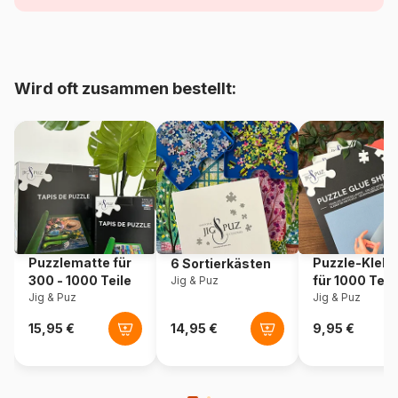
Alter
Puzzle für Erwachsene (500
bis 48000 Teile)
Herkunft
Rumänien
Wird oft zusammen bestellt:
Artikelnummer
Dtoys-75697
EAN
5947502875697
Teileanzahl
1000 Teile
Maße
68 x 47 cm
Puzzlematte für
Puzzle-Klebe
6 Sortierkästen
300 - 1000 Teile
für 1000 Teil
Jig & Puz
Jig & Puz
Jig & Puz