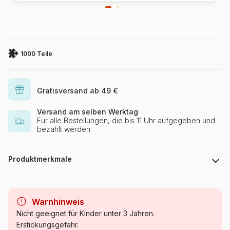
1000 Teile
Gratisversand ab 49 €
Versand am selben Werktag
Für alle Bestellungen, die bis 11 Uhr aufgegeben und
bezahlt werden
Produktmerkmale
Marke
DToys
Warnhinweis
Kategorie
Puzzle Retro und Nostalgie
Nicht geeignet für Kinder unter 3 Jahren.
Erstickungsgefahr.