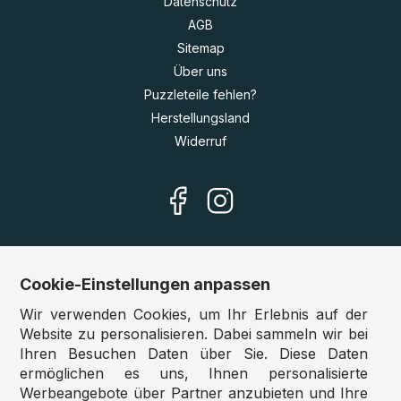
Datenschutz
AGB
Sitemap
Über uns
Puzzleteile fehlen?
Herstellungsland
Widerruf
Cookie-Einstellungen anpassen
Unsere Shops
Wir verwenden Cookies, um Ihr Erlebnis auf der
Deutschland:
www.puzzle.de
Website zu personalisieren. Dabei sammeln wir bei
Ihren Besuchen Daten über Sie. Diese Daten
Österreich:
www.puzzle.at
ermöglichen es uns, Ihnen personalisierte
Belgien:
www.puzzle.be
Werbeangebote über Partner anzubieten und Ihre
Großbritannien:
www.jigsawpuzzle.co.uk