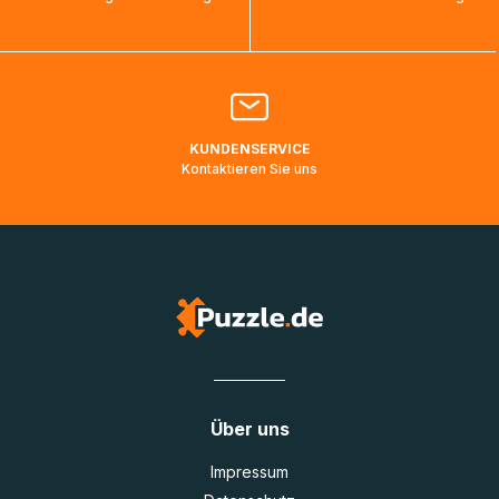
bearbeitet werden.
Bitte kontaktieren Sie den
Kundenservice
falls Ihr Paket
länger als angegeben unterwegs ist bzw. Pakete mit
Lieferadressen in Deutschland oder Europa mehrere Tage
lang nicht gescannt wurden.
KUNDENSERVICE
Kontaktieren Sie uns
Über uns
Impressum