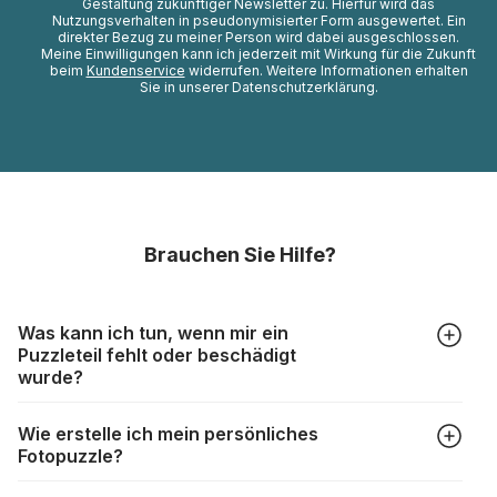
Gestaltung zukünftiger Newsletter zu. Hierfür wird das
Nutzungsverhalten in pseudonymisierter Form ausgewertet. Ein
direkter Bezug zu meiner Person wird dabei ausgeschlossen.
Meine Einwilligungen kann ich jederzeit mit Wirkung für die Zukunft
beim
Kundenservice
widerrufen. Weitere Informationen erhalten
Sie in unserer Datenschutzerklärung.
Brauchen Sie Hilfe?
Was kann ich tun, wenn mir ein
Puzzleteil fehlt oder beschädigt
wurde?
Alle Hersteller produzieren ihre Puzzles mit größter Sorgfalt,
Wie erstelle ich mein persönliches
aber trotzdem kann es vorkommen, dass Teile beschädigt
Fotopuzzle?
werden oder verloren gehen. Mit solchen Fällen gehen
Puzzlehersteller unterschiedlich um:
Klicken Sie im Menü auf “Fotopuzzle” und wählen Sie die