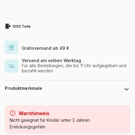
1000 Teile
Gratisversand ab 49 €
Versand am selben Werktag
Für alle Bestellungen, die bis 11 Uhr aufgegeben und
bezahlt werden
Produktmerkmale
Marke
DToys
Warnhinweis
Kategorie
Puzzle - Kunst
Nicht geeignet für Kinder unter 3 Jahren.
Erstickungsgefahr.
Alter
Puzzle für Erwachsene (500