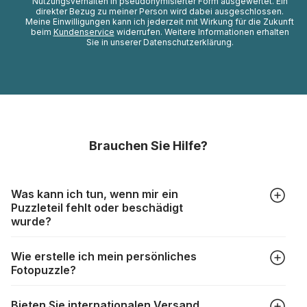
Nutzungsverhalten in pseudonymisierter Form ausgewertet. Ein
direkter Bezug zu meiner Person wird dabei ausgeschlossen.
Meine Einwilligungen kann ich jederzeit mit Wirkung für die Zukunft
beim
Kundenservice
widerrufen. Weitere Informationen erhalten
Sie in unserer Datenschutzerklärung.
Brauchen Sie Hilfe?
Was kann ich tun, wenn mir ein
Puzzleteil fehlt oder beschädigt
wurde?
Alle Hersteller produzieren ihre Puzzles mit größter Sorgfalt,
Wie erstelle ich mein persönliches
aber trotzdem kann es vorkommen, dass Teile beschädigt
Fotopuzzle?
werden oder verloren gehen. Mit solchen Fällen gehen
Puzzlehersteller unterschiedlich um:
Klicken Sie im Menü auf “Fotopuzzle” und wählen Sie die
https://www.puzzle.de/puzzleteile-fehlen.html
Bieten Sie internationalen Versand
gewünschte Teileanzahl sowie das Foto, das Sie für das