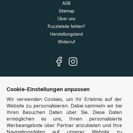
AGB
Sitemap
Über uns
Puzzleteile fehlen?
Herstellungsland
Widerruf
Cookie-Einstellungen anpassen
Unsere Shops
Wir verwenden Cookies, um Ihr Erlebnis auf der
Deutschland:
www.puzzle.de
Website zu personalisieren. Dabei sammeln wir bei
Ihren Besuchen Daten über Sie. Diese Daten
Österreich:
www.puzzle.at
ermöglichen es uns, Ihnen personalisierte
Belgien:
www.puzzle.be
Werbeangebote über Partner anzubieten und Ihre
Großbritannien:
www.jigsawpuzzle.co.uk
Navigationsdaten auf unserer Website zu