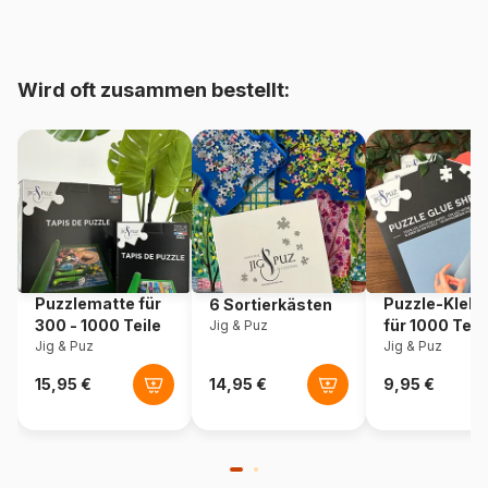
bis 48000 Teile)
Herkunft
Rumänien
Wird oft zusammen bestellt:
Artikelnummer
Dtoys-75161
EAN
5947502875161
Teileanzahl
1000 Teile
Maße
68 x 47 cm
Puzzlematte für
Puzzle-Klebe
6 Sortierkästen
300 - 1000 Teile
für 1000 Teil
Jig & Puz
Jig & Puz
Jig & Puz