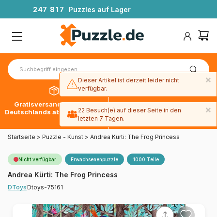
2
4
7
8
1
7
Puzzles auf Lager
×
Dieser Artikel ist derzeit leider nicht
verfügbar.
Gratisversand innerhalb
30 Tage später bezahlen
×
22 Besuch(e) auf dieser Seite in den
Deutschlands ab 49 € mit DPD
mit Paypal
letzten 7 Tagen.
Startseite
>
Puzzle - Kunst
>
Andrea Kürti: The Frog Princess
Nicht verfügbar
Erwachsenenpuzzle
1000 Teile
Andrea Kürti: The Frog Princess
Dtoys-75161
DToys