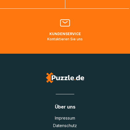
Bitte kontaktieren Sie den
Kundenservice
falls Ihr Paket
länger als angegeben unterwegs ist bzw. Pakete mit
Lieferadressen in Deutschland oder Europa mehrere Tage
lang nicht gescannt wurden.
KUNDENSERVICE
Kontaktieren Sie uns
Über uns
Impressum
Datenschutz