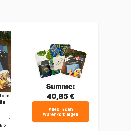
Dtoys-75246
5947502875246
1000 Teile
68 x 47 cm
Summe:
40,85 €
olie
ile
Alles in den
Warenkorb legen
rb