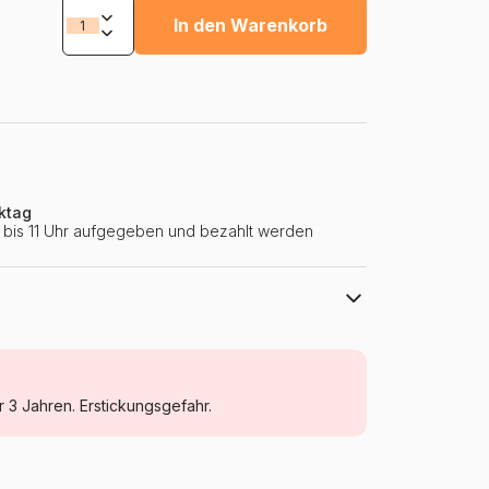
In den Warenkorb
ktag
ie bis 11 Uhr aufgegeben und bezahlt werden
DToys
Puzzle Städte und Dörfer
r 3 Jahren. Erstickungsgefahr.
Puzzle für Erwachsene (500 bis 48000
Teile)
Rumänien