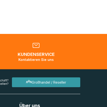
nden
en. Es
 während
eder
KUNDENSERVICE
en
Kontaktieren Sie uns
mehrere
chäft?
Großhandel / Reseller
ellen?
Über uns