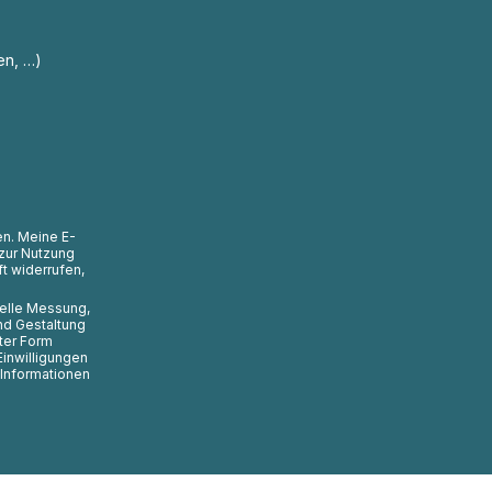
en, …)
en. Meine E-
zur Nutzung
t widerrufen,
uelle Messung,
nd Gestaltung
ter Form
Einwilligungen
 Informationen