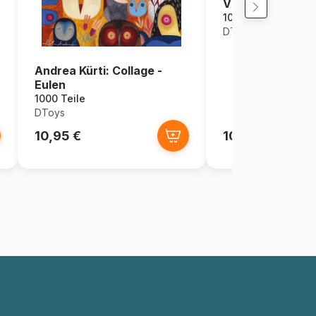
Vintage Collage 
1000 Teile
DToys
Andrea Kürti: Collage -
Eulen
1000 Teile
DToys
10,95 €
10,95 €