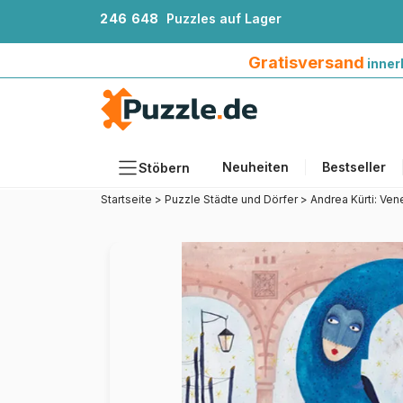
2
4
6
6
4
8
Puzzles auf Lager
Gratisversand innerhalb Deutschlands ab 4
Gratisversand
inner
Neuheiten
Bestseller
Stöbern
Startseite
>
Puzzle Städte und Dörfer
>
Andrea Kürti: Ven
Motiv
Teileanzahl
Format
Alter
Künstlerinnen und Künstler
Zubehör
Holzpuzzles