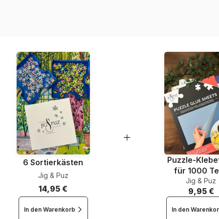
Artikelnummer
EAN
Teileanzahl
Maße
Puzzle-Klebef
6 Sortierkästen
für 1000 Te
Jig & Puz
Jig & Puz
14,95 €
9,95 €
In den Warenkorb
In den Warenko