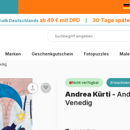
9 € mit DPD
ab 49 € mit DPD
30 Tage späte
halb Deutschlands
|
Marken
Geschenkgutschein
Fotopuzzles
Male
edig
Nicht verfügbar
Erwachsen
Andrea Kürti
-
And
Venedig