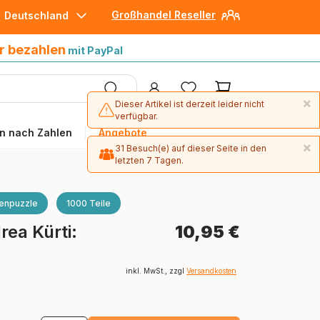
Großhandel Reseller
Deutschland
30 Tage später bezahlen
mit Paypal
r bezahlen
mit PayPal
×
Dieser Artikel ist derzeit leider nicht
verfügbar.
n nach Zahlen
Angebote
×
31 Besuch(e) auf dieser Seite in den
letzten 7 Tagen.
enpuzzle
1000 Teile
rea Kürti:
10,95 €
inkl. MwSt., zzgl
Versandkosten