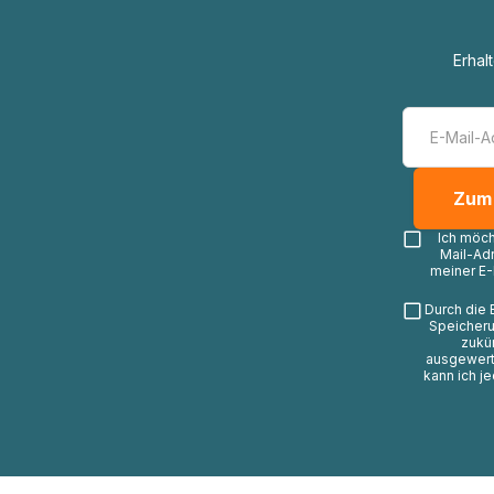
Erhal
Ich möc
Mail-Ad
meiner E-
Durch die 
Speicheru
zukü
ausgewerte
kann ich j