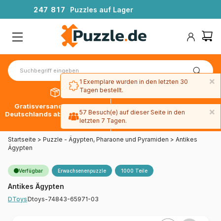
2
4
7
8
1
7
Puzzles auf Lager
×
1 Exemplare wurden in den letzten 30
Tagen bestellt.
Gratisversand innerhalb
30 Tage später bezahlen
×
57 Besuch(e) auf dieser Seite in den
Deutschlands ab 49 € mit DPD
mit Paypal
letzten 7 Tagen.
Startseite
>
Puzzle - Ägypten, Pharaone und Pyramiden
>
Antikes
Ägypten
Verfügbar
Erwachsenenpuzzle
1000 Teile
Antikes Ägypten
Dtoys-74843-65971-03
DToys