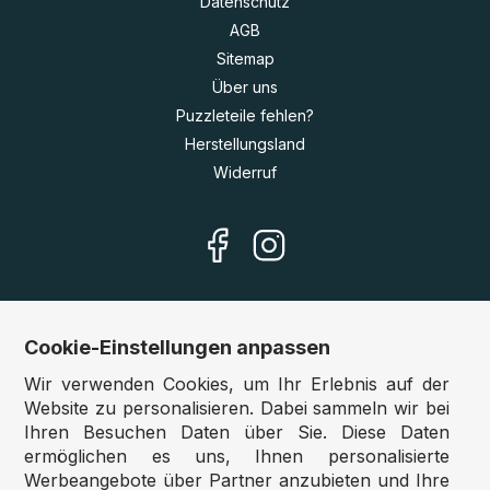
Datenschutz
AGB
Sitemap
Über uns
Puzzleteile fehlen?
Herstellungsland
Widerruf
Cookie-Einstellungen anpassen
Unsere Shops
Wir verwenden Cookies, um Ihr Erlebnis auf der
Deutschland:
www.puzzle.de
Website zu personalisieren. Dabei sammeln wir bei
Ihren Besuchen Daten über Sie. Diese Daten
Österreich:
www.puzzle.at
ermöglichen es uns, Ihnen personalisierte
Belgien:
www.puzzle.be
Werbeangebote über Partner anzubieten und Ihre
Großbritannien:
www.jigsawpuzzle.co.uk