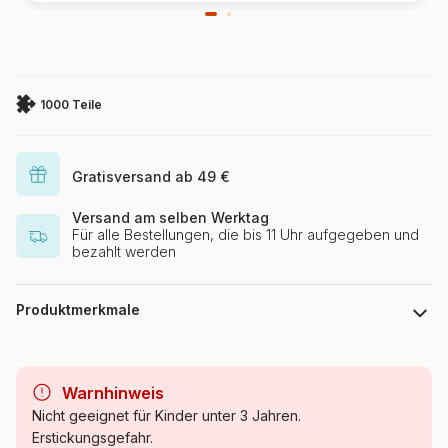
1000 Teile
Gratisversand ab 49 €
Versand am selben Werktag
Für alle Bestellungen, die bis 11 Uhr aufgegeben und
bezahlt werden
Produktmerkmale
Marke
DToys
Warnhinweis
Kategorie
Puzzle - Ägypten, Pharaone
Nicht geeignet für Kinder unter 3 Jahren.
und Pyramiden
Erstickungsgefahr.