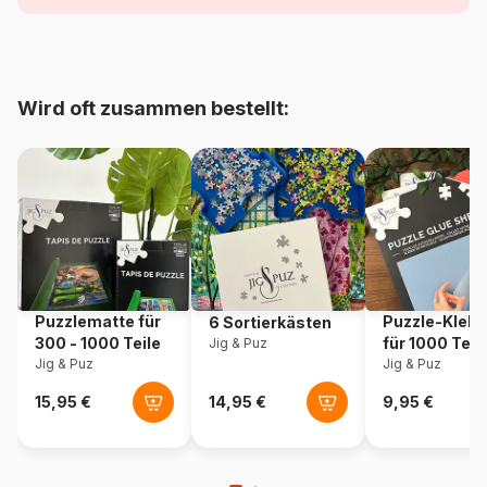
Alter
Puzzle für Erwachsene (500
bis 48000 Teile)
Wird oft zusammen bestellt:
Herkunft
Rumänien
Artikelnummer
Dtoys-74843-65971-03
EAN
5947502874843
Teileanzahl
1000 Teile
Puzzlematte für
Puzzle-Klebe
6 Sortierkästen
Maße
68 x 47 cm
300 - 1000 Teile
für 1000 Teil
Jig & Puz
Jig & Puz
Jig & Puz