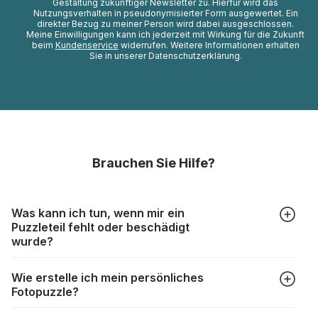
Gestaltung zukünftiger Newsletter zu. Hierfür wird das
Nutzungsverhalten in pseudonymisierter Form ausgewertet. Ein
direkter Bezug zu meiner Person wird dabei ausgeschlossen.
Meine Einwilligungen kann ich jederzeit mit Wirkung für die Zukunft
beim
Kundenservice
widerrufen. Weitere Informationen erhalten
Sie in unserer Datenschutzerklärung.
Brauchen Sie Hilfe?
Was kann ich tun, wenn mir ein
Puzzleteil fehlt oder beschädigt
wurde?
Alle Hersteller produzieren ihre Puzzles mit größter Sorgfalt,
Wie erstelle ich mein persönliches
aber trotzdem kann es vorkommen, dass Teile beschädigt
Fotopuzzle?
werden oder verloren gehen. Mit solchen Fällen gehen
Puzzlehersteller unterschiedlich um:
Klicken Sie im Menü auf “Fotopuzzle” und wählen Sie die