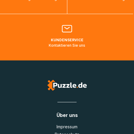
bearbeitet werden.
Bitte kontaktieren Sie den
Kundenservice
falls Ihr Paket
länger als angegeben unterwegs ist bzw. Pakete mit
Lieferadressen in Deutschland oder Europa mehrere Tage
lang nicht gescannt wurden.
KUNDENSERVICE
Kontaktieren Sie uns
Über uns
Impressum