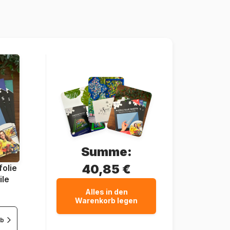
Dtoys-76861
5947502876861
1000 Teile
68 x 47 cm
Summe:
40,85 €
olie
ile
Alles in den
Warenkorb legen
rb