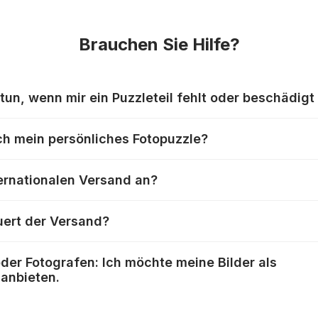
Brauchen Sie Hilfe?
tun, wenn mir ein Puzzleteil fehlt oder beschädig
produzieren ihre Puzzles mit größter Sorgfalt, aber trotzde
ich mein persönliches Fotopuzzle?
ass Teile beschädigt werden oder verloren gehen. Mit sol
zlehersteller unterschiedlich um:
Menü auf “Fotopuzzle” und wählen Sie die gewünschte Teile
zle.de/puzzleteile-fehlen.html
ternationalen Versand an?
 das Sie für das Puzzle verwenden möchten, aus. Anschließ
Größe des Bildausschnitts Ihren Wünschen entsprechend an
st weltweit. Bitte geben Sie im Bestellprozess einfach die
 aus und schließen Ihre Bestellung ab. Das war's schon!
uert der Versand?
eradresse ein und wählen Sie das gewünschte Lieferland au
erden dann auf Grundlage des Lieferlandes und des Gewic
and sind unsere Pakete üblicherweise zwischen einem Werk
chnet und angezeigt.
 oder Fotografen: Ich möchte meine Bilder als
terwegs:
anbieten.
rung nicht möglich ist, wird eine entsprechende Meldung an
Tage
erke als Puzzlemotive verwenden lassen möchten, können 
Tage