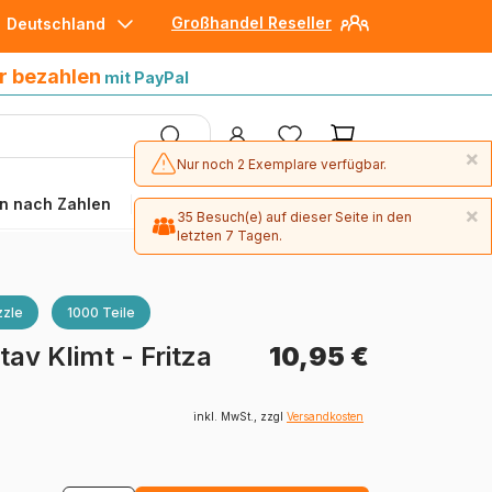
Großhandel Reseller
Deutschland
30 Tage später bezahlen
mit Paypal
r bezahlen
mit PayPal
×
Nur noch 2 Exemplare verfügbar.
n nach Zahlen
Angebote
×
35 Besuch(e) auf dieser Seite in den
letzten 7 Tagen.
zle
1000 Teile
tav Klimt - Fritza
10,95 €
inkl. MwSt., zzgl
Versandkosten