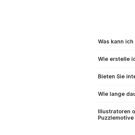
Was kann ich 
Alle Hersteller 
Wie erstelle 
es vorkommen, d
Fällen gehen Puz
Klicken Sie im 
https://www.puz
Bieten Sie in
sowie das Foto,
passen Sie die 
Wir versenden fa
ein Kartondesign
Wie lange da
gewünschte Lief
Versandkosten w
Je nach Lieferl
Bestellung bere
Illustratoren
drei Wochen un
Puzzlemotive 
Falls eine Liefe
DPD : 1 bis 3 
Wenn Sie Ihre W
DHL : 1 bis 3 