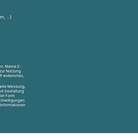
en, …)
en. Meine E-
zur Nutzung
t widerrufen,
uelle Messung,
nd Gestaltung
ter Form
Einwilligungen
 Informationen