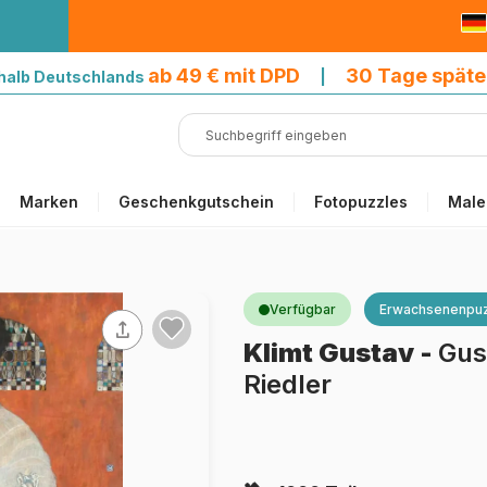
9 € mit DPD
ab 49 € mit DPD
30 Tage späte
halb Deutschlands
|
Marken
Geschenkgutschein
Fotopuzzles
Male
Verfügbar
Erwachsenenpuz
Klimt Gustav
-
Gus
Riedler