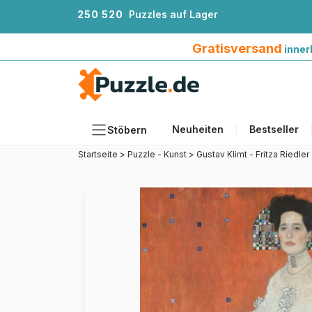
2
5
0
5
2
0
Puzzles auf Lager
Gratisversand innerhalb Deutschlands ab 4
Gratisversand
inner
Neuheiten
Bestseller
Stöbern
Startseite
>
Puzzle - Kunst
>
Gustav Klimt - Fritza Riedler
Motiv
Teileanzahl
Format
Alter
Künstlerinnen und Künstler
Zubehör
Holzpuzzles