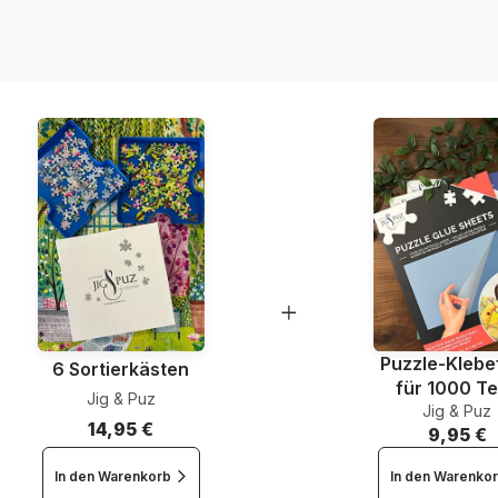
Artikelnummer
EAN
Teileanzahl
Maße
Puzzle-Klebef
6 Sortierkästen
für 1000 Te
Jig & Puz
Jig & Puz
14,95 €
9,95 €
In den Warenkorb
In den Warenko