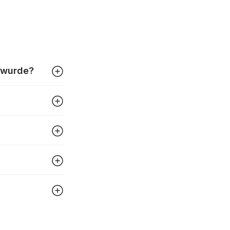
t wurde?
m kann
chen
anzahl
end
, wählen
s. Die
hts der
tag und
gezeigt.
Sie sich