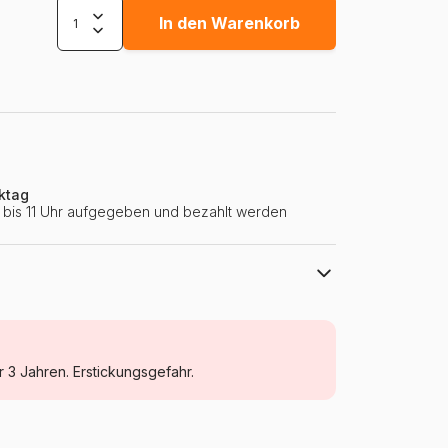
In den Warenkorb
ktag
ie bis 11 Uhr aufgegeben und bezahlt werden
DToys
Puzzle - Kunst
r 3 Jahren. Erstickungsgefahr.
Puzzle für Erwachsene (500 bis 48000
Teile)
Rumänien