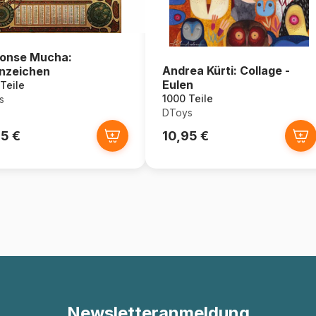
onse Mucha:
Andrea Kürti: Collage -
nzeichen
Eulen
Teile
1000 Teile
s
DToys
95 €
10,95 €
Newsletteranmeldung