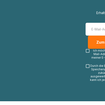
Erhal
Ich möc
Mail-Ad
meiner E-
Durch die 
Speicheru
zukü
ausgewerte
kann ich j