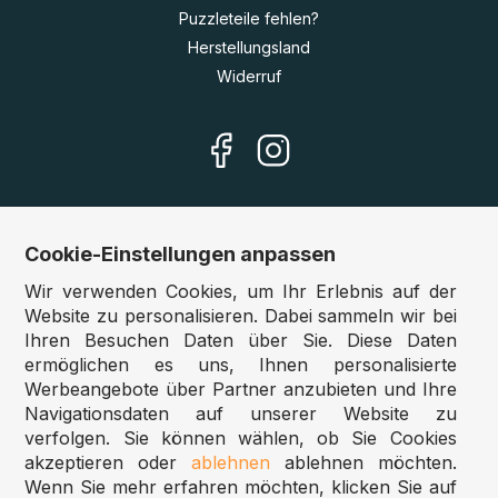
Puzzleteile fehlen?
Herstellungsland
Widerruf
Cookie-Einstellungen anpassen
Unsere Shops
Wir verwenden Cookies, um Ihr Erlebnis auf der
Deutschland:
www.puzzle.de
Website zu personalisieren. Dabei sammeln wir bei
Ihren Besuchen Daten über Sie. Diese Daten
Österreich:
www.puzzle.at
ermöglichen es uns, Ihnen personalisierte
Belgien:
www.puzzle.be
Werbeangebote über Partner anzubieten und Ihre
Großbritannien:
www.jigsawpuzzle.co.uk
Navigationsdaten auf unserer Website zu
verfolgen. Sie können wählen, ob Sie Cookies
akzeptieren oder
ablehnen
ablehnen möchten.
Großhandel / Reseller
Wenn Sie mehr erfahren möchten, klicken Sie auf