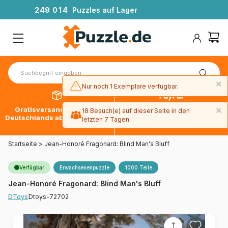
2
4
9
0
1
4
Puzzles auf Lager
×
Nur noch 1 Exemplare verfügbar.
×
Gratisversand innerhalb
30 Tage später bezahlen
18 Besuch(e) auf dieser Seite in den
Deutschlands ab 49 € mit DPD
mit Paypal
letzten 7 Tagen.
Startseite
>
Jean-Honoré Fragonard: Blind Man's Bluff
Verfügbar
Erwachsenenpuzzle
1000 Teile
Jean-Honoré Fragonard: Blind Man's Bluff
Dtoys-72702
DToys