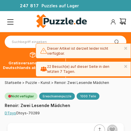
2
4
7
8
1
7
Puzzles auf Lager
×
Dieser Artikel ist derzeit leider nicht
verfügbar.
Gratisversand innerhalb
30 Tage später bezahlen
×
22 Besuch(e) auf dieser Seite in den
Deutschlands ab 49 € mit DPD
mit Paypal
letzten 7 Tagen.
Startseite
>
Puzzle - Kunst
>
Renoir: Zwei Lesende Mädchen
Nicht verfügbar
Erwachsenenpuzzle
1000 Teile
Renoir: Zwei Lesende Mädchen
Dtoys-70289
DToys