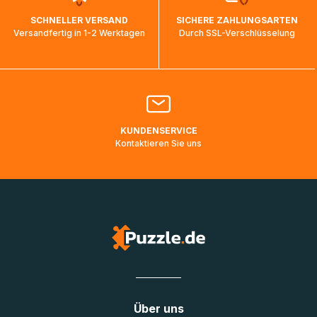
wird wieder aktualisiert, sobald die Pakete im Zielland
SCHNELLER VERSAND
SICHERE ZAHLUNGSARTEN
ankommen und von der dortigen Zustellorganisation weiter
Versandfertig in 1-2 Werktagen
Durch SSL-Verschlüsselung
bearbeitet werden.
Bitte kontaktieren Sie den
Kundenservice
falls Ihr Paket
länger als angegeben unterwegs ist bzw. Pakete mit
Lieferadressen in Deutschland oder Europa mehrere Tage
lang nicht gescannt wurden.
KUNDENSERVICE
Kontaktieren Sie uns
Über uns