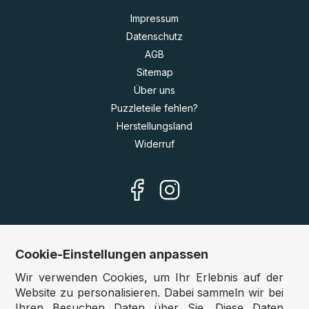
Impressum
Datenschutz
AGB
Sitemap
Über uns
Puzzleteile fehlen?
Herstellungsland
Widerruf
Cookie-Einstellungen anpassen
Unsere Shops
Wir verwenden Cookies, um Ihr Erlebnis auf der
Deutschland:
www.puzzle.de
Website zu personalisieren. Dabei sammeln wir bei
Ihren Besuchen Daten über Sie. Diese Daten
Österreich:
www.puzzle.at