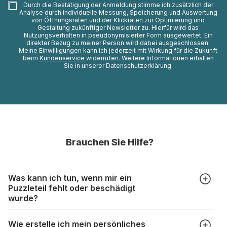
Durch die Bestätigung der Anmeldung stimme ich zusätzlich der
Analyse durch individuelle Messung, Speicherung und Auswertung
von Öffnungsraten und der Klickraten zur Optimierung und
Gestaltung zukünftiger Newsletter zu. Hierfür wird das
Nutzungsverhalten in pseudonymisierter Form ausgewertet. Ein
direkter Bezug zu meiner Person wird dabei ausgeschlossen.
Meine Einwilligungen kann ich jederzeit mit Wirkung für die Zukunft
beim
Kundenservice
widerrufen. Weitere Informationen erhalten
Sie in unserer Datenschutzerklärung.
Brauchen Sie Hilfe?
Was kann ich tun, wenn mir ein
Puzzleteil fehlt oder beschädigt
wurde?
Alle Hersteller produzieren ihre Puzzles mit größter Sorgfalt,
Wie erstelle ich mein persönliches
aber trotzdem kann es vorkommen, dass Teile beschädigt