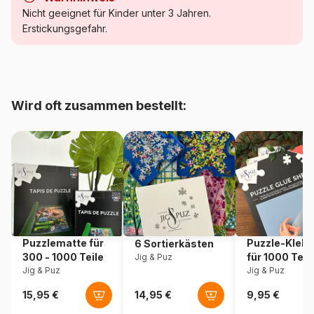
Kategorie
Puzzle - Kunst
Nicht geeignet für Kinder unter 3 Jahren.
Erstickungsgefahr.
Alter
Puzzle für Erwachsene (500
bis 48000 Teile)
Herkunft
Rumänien
Wird oft zusammen bestellt:
Artikelnummer
Dtoys-70289
EAN
5947502870289
Teileanzahl
1000 Teile
Maße
68 x 47 cm
Puzzlematte für
Puzzle-Klebe
6 Sortierkästen
300 - 1000 Teile
für 1000 Teil
Jig & Puz
Material
Karton
Jig & Puz
Jig & Puz