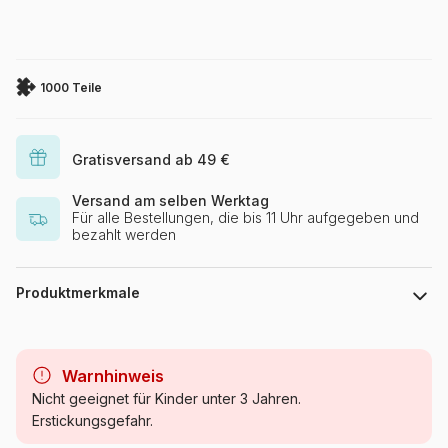
1000 Teile
Gratisversand ab 49 €
Versand am selben Werktag
Für alle Bestellungen, die bis 11 Uhr aufgegeben und
bezahlt werden
Produktmerkmale
Marke
Eurographics
Warnhinweis
Kategorie
Puzzle - Auf dem Land
Nicht geeignet für Kinder unter 3 Jahren.
Erstickungsgefahr.
Alter
Puzzle für Erwachsene (500