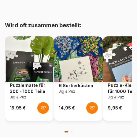
bis 48000 Teile)
Herkunft
Polen
Wird oft zusammen bestellt:
Artikelnummer
Eurographics-6000-4570
EAN
628136645706
Teileanzahl
1000 Teile
Maße
67 x 49 cm
Puzzlematte für
Puzzle-Klebe
6 Sortierkästen
300 - 1000 Teile
für 1000 Teil
Jig & Puz
Material
Karton
Jig & Puz
Jig & Puz