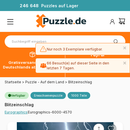
2
4
6
6
4
8
Puzzles auf Lager
×
Nur noch 3 Exemplare verfügbar.
×
Gratisversand innerhalb
30 Tage später bezahlen
66 Besuch(e) auf dieser Seite in den
Deutschlands ab 49 € mit DPD
mit Paypal
letzten 7 Tagen.
Startseite
>
Puzzle - Auf dem Land
>
Blitzeinschlag
Verfügbar
Erwachsenenpuzzle
1000 Teile
Blitzeinschlag
Eurographics-6000-4570
Eurographics