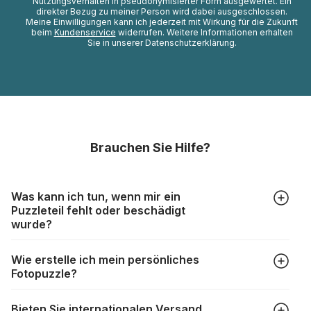
Nutzungsverhalten in pseudonymisierter Form ausgewertet. Ein
direkter Bezug zu meiner Person wird dabei ausgeschlossen.
Meine Einwilligungen kann ich jederzeit mit Wirkung für die Zukunft
beim
Kundenservice
widerrufen. Weitere Informationen erhalten
Sie in unserer Datenschutzerklärung.
Brauchen Sie Hilfe?
Was kann ich tun, wenn mir ein
Puzzleteil fehlt oder beschädigt
wurde?
Alle Hersteller produzieren ihre Puzzles mit größter Sorgfalt,
Wie erstelle ich mein persönliches
aber trotzdem kann es vorkommen, dass Teile beschädigt
Fotopuzzle?
werden oder verloren gehen. Mit solchen Fällen gehen
Puzzlehersteller unterschiedlich um:
Klicken Sie im Menü auf “Fotopuzzle” und wählen Sie die
https://www.puzzle.de/puzzleteile-fehlen.html
Bieten Sie internationalen Versand
gewünschte Teileanzahl sowie das Foto, das Sie für das