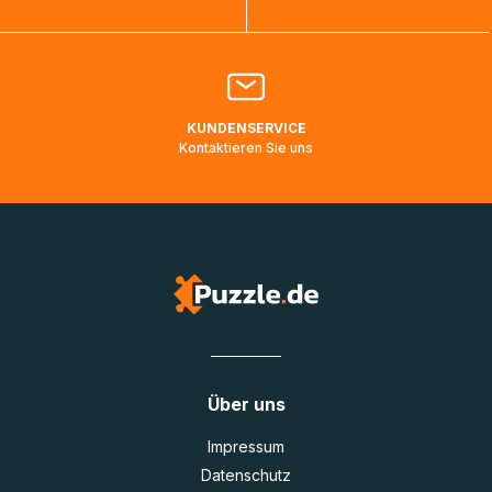
Bitte kontaktieren Sie den
Kundenservice
falls Ihr Paket
länger als angegeben unterwegs ist bzw. Pakete mit
Lieferadressen in Deutschland oder Europa mehrere Tage
lang nicht gescannt wurden.
KUNDENSERVICE
Kontaktieren Sie uns
Über uns
Impressum
Datenschutz