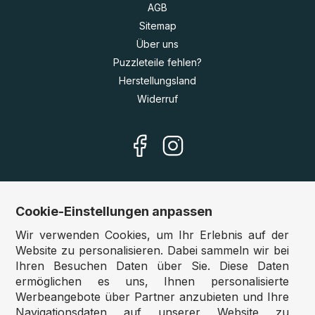
AGB
Sitemap
Über uns
Puzzleteile fehlen?
Herstellungsland
Widerruf
Cookie-Einstellungen anpassen
Unsere Shops
Wir verwenden Cookies, um Ihr Erlebnis auf der
Deutschland:
www.puzzle.de
Website zu personalisieren. Dabei sammeln wir bei
Ihren Besuchen Daten über Sie. Diese Daten
Österreich:
www.puzzle.at
ermöglichen es uns, Ihnen personalisierte
Belgien:
www.puzzle.be
Werbeangebote über Partner anzubieten und Ihre
Großbritannien:
www.jigsawpuzzle.co.uk
Navigationsdaten auf unserer Website zu