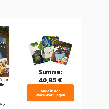
Eurographics-6010-4654
628136546546
1000 Teile
99 x 33 cm
Summe:
40,85 €
olie
ile
Alles in den
Warenkorb legen
rb