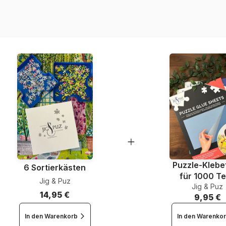
Artikelnummer
EAN
Teileanzahl
Maße
Puzzle-Klebef
6 Sortierkästen
für 1000 Te
Jig & Puz
Jig & Puz
14,95 €
9,95 €
In den Warenkorb
In den Warenko