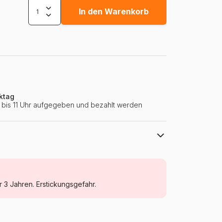
In den Warenkorb
ktag
ie bis 11 Uhr aufgegeben und bezahlt werden
Eurographics
Puzzle - Wilde Tiere
r 3 Jahren. Erstickungsgefahr.
Puzzle für Erwachsene (500 bis 48000
Teile)
Deutschland