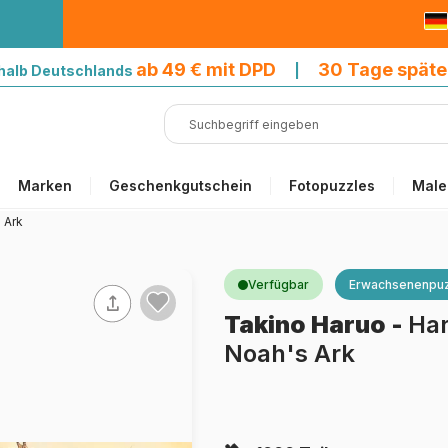
9 € mit DPD
ab 49 € mit DPD
30 Tage späte
halb Deutschlands
|
Marken
Geschenkgutschein
Fotopuzzles
Male
 Ark
Verfügbar
Erwachsenenpuz
Takino Haruo
-
Har
Noah's Ark