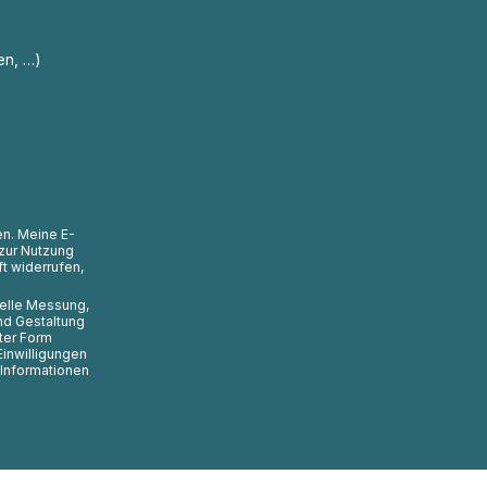
en, …)
en. Meine E-
zur Nutzung
t widerrufen,
uelle Messung,
nd Gestaltung
ter Form
Einwilligungen
 Informationen