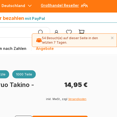
Großhandel Reseller
Deutschland
30 Tage später bezahlen
mit Paypal
r bezahlen
mit PayPal
×
54 Besuch(e) auf dieser Seite in den
letzten 7 Tagen.
n nach Zahlen
Angebote
zle
1000 Teile
uo Takino -
14,95 €
inkl. MwSt., zzgl
Versandkosten