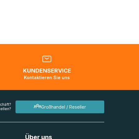
nden
en. Es
 während
eder
KUNDENSERVICE
en
Kontaktieren Sie uns
mehrere
chäft?
Großhandel / Reseller
ellen?
Über uns