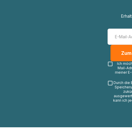
Erhal
Ich möc
Mail-Ad
meiner E-
Durch die 
Speicheru
zukü
ausgewerte
kann ich j