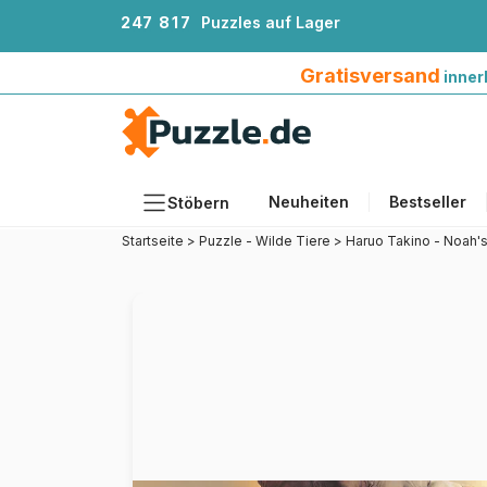
2
4
7
8
1
7
Puzzles auf Lager
Gratisversand innerhalb Deutschlands ab 4
Gratisversand
inner
Neuheiten
Bestseller
Stöbern
Startseite
>
Puzzle - Wilde Tiere
>
Haruo Takino - Noah's
Motiv
Teileanzahl
Format
Alter
Künstlerinnen und Künstler
Zubehör
Holzpuzzles