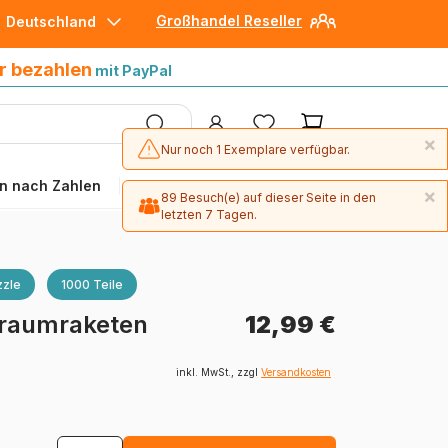
Großhandel Reseller
Deutschland
30 Tage später bezahlen
mit Paypal
r bezahlen
mit PayPal
×
Nur noch 1 Exemplare verfügbar.
n nach Zahlen
Angebote
×
89 Besuch(e) auf dieser Seite in den
letzten 7 Tagen.
×
1 Exemplare wurden in den letzten 30
Tagen bestellt.
zle
1000 Teile
traumraketen
12,99 €
inkl. MwSt., zzgl
Versandkosten