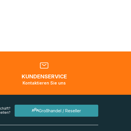
Sie sich
nden
en. Es
 während
eder
KUNDENSERVICE
en
Kontaktieren Sie uns
mehrere
chäft?
Großhandel / Reseller
ellen?