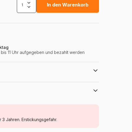
In den Warenkorb
ktag
ie bis 11 Uhr aufgegeben und bezahlt werden
ca. 67 x 49 cm Beschriftung in englischer Sprache
Eurographics
Puzzle - Flugzeuge und Luftfahrt
r 3 Jahren. Erstickungsgefahr.
Puzzle für Erwachsene (500 bis 48000
Teile)