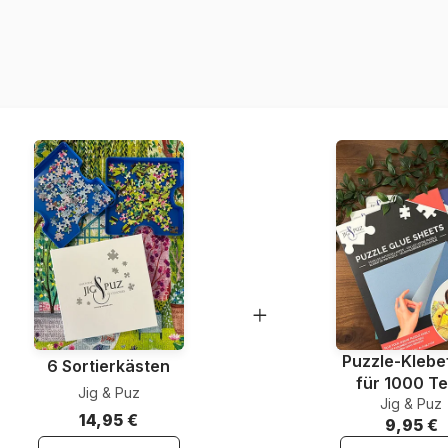
Herkunft
Artikelnummer
EAN
Teileanzahl
Maße
Material
Puzzle-Klebef
6 Sortierkästen
für 1000 Te
Jig & Puz
Jig & Puz
14,95 €
9,95 €