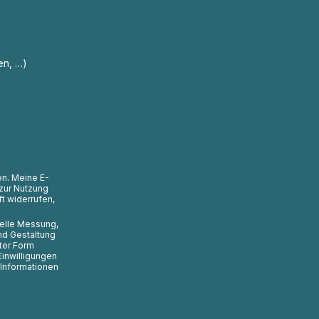
en, …)
en. Meine E-
zur Nutzung
t widerrufen,
uelle Messung,
nd Gestaltung
ter Form
Einwilligungen
 Informationen