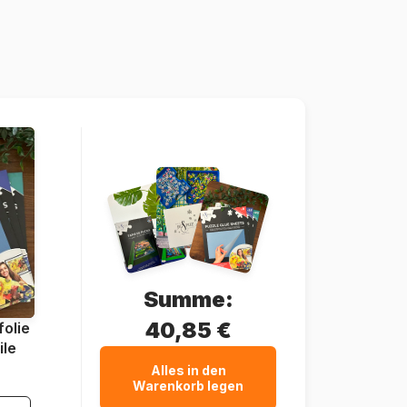
Polen
Eurographics-6000-1015
628136610155
1000 Teile
67 x 49 cm
Karton
Summe:
40,85 €
olie
ile
Alles in den
Warenkorb legen