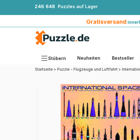
2
4
6
6
4
8
Puzzles auf Lager
Gratisversand innerhalb Deutschlands ab 4
Gratisversand
inner
Neuheiten
Bestseller
Stöbern
Startseite
>
Puzzle - Flugzeuge und Luftfahrt
>
Internati
Motiv
Teileanzahl
Format
Alter
Künstlerinnen und Künstler
Zubehör
Holzpuzzles