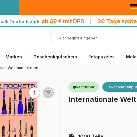
9 € mit DPD
ab 49 € mit DPD
30 Tage späte
halb Deutschlands
|
Marken
Geschenkgutschein
Fotopuzzles
Male
onale Weltraumraketen
Verfügbar
Erwachsenenpuz
Internationale Wel
1000 Teile