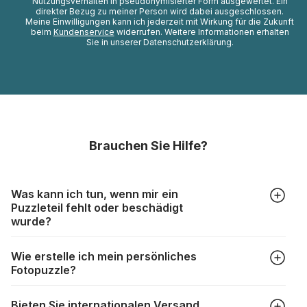
Nutzungsverhalten in pseudonymisierter Form ausgewertet. Ein
direkter Bezug zu meiner Person wird dabei ausgeschlossen.
Meine Einwilligungen kann ich jederzeit mit Wirkung für die Zukunft
beim
Kundenservice
widerrufen. Weitere Informationen erhalten
Sie in unserer Datenschutzerklärung.
Brauchen Sie Hilfe?
Was kann ich tun, wenn mir ein
Puzzleteil fehlt oder beschädigt
wurde?
Alle Hersteller produzieren ihre Puzzles mit größter Sorgfalt,
Wie erstelle ich mein persönliches
aber trotzdem kann es vorkommen, dass Teile beschädigt
Fotopuzzle?
werden oder verloren gehen. Mit solchen Fällen gehen
Puzzlehersteller unterschiedlich um:
Klicken Sie im Menü auf “Fotopuzzle” und wählen Sie die
https://www.puzzle.de/puzzleteile-fehlen.html
Bieten Sie internationalen Versand
gewünschte Teileanzahl sowie das Foto, das Sie für das