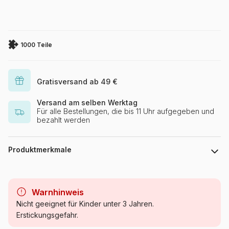
1000 Teile
Gratisversand ab 49 €
Versand am selben Werktag
Für alle Bestellungen, die bis 11 Uhr aufgegeben und
bezahlt werden
Produktmerkmale
Marke
Eurographics
Warnhinweis
Kategorie
Puzzle Bergwelt
Nicht geeignet für Kinder unter 3 Jahren.
Erstickungsgefahr.
Alter
Puzzle für Erwachsene (500