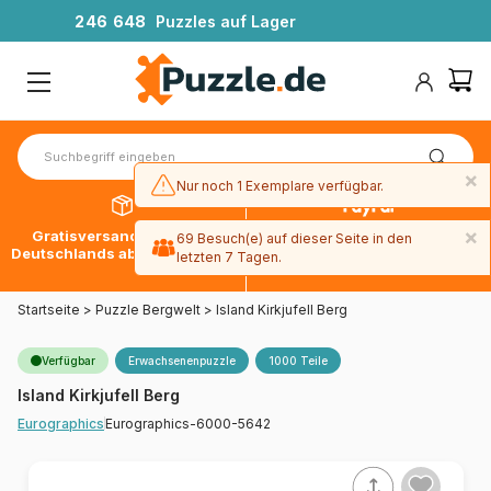
2
4
6
6
4
8
Puzzles auf Lager
×
Nur noch 1 Exemplare verfügbar.
×
Gratisversand innerhalb
30 Tage später bezahlen
69 Besuch(e) auf dieser Seite in den
Deutschlands ab 49 € mit DPD
mit Paypal
letzten 7 Tagen.
×
1 Exemplare wurden in den letzten 30
Startseite
>
Puzzle Bergwelt
>
Island Kirkjufell Berg
Tagen bestellt.
Verfügbar
Erwachsenenpuzzle
1000 Teile
Island Kirkjufell Berg
Eurographics-6000-5642
Eurographics