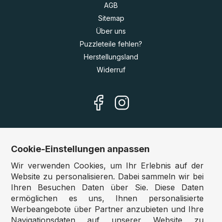
AGB
Sitemap
Über uns
Puzzleteile fehlen?
Herstellungsland
Widerruf
Cookie-Einstellungen anpassen
Unsere Shops
Wir verwenden Cookies, um Ihr Erlebnis auf der
Deutschland:
www.puzzle.de
Website zu personalisieren. Dabei sammeln wir bei
Ihren Besuchen Daten über Sie. Diese Daten
Österreich:
www.puzzle.at
ermöglichen es uns, Ihnen personalisierte
Belgien:
www.puzzle.be
Werbeangebote über Partner anzubieten und Ihre
Großbritannien:
www.jigsawpuzzle.co.uk
Navigationsdaten auf unserer Website zu