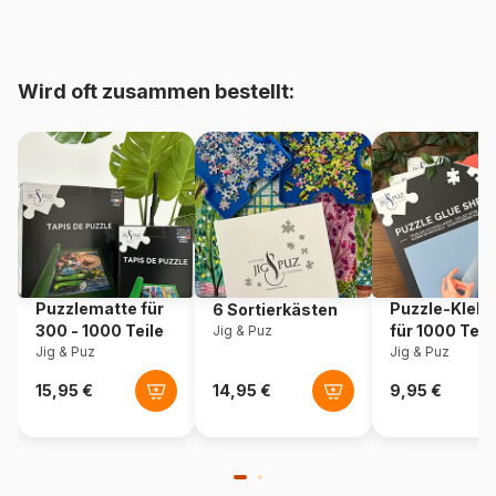
bis 48000 Teile)
Herkunft
Deutschland
Wird oft zusammen bestellt:
Artikelnummer
Eurographics-6000-5642
EAN
628136656429
Teileanzahl
1000 Teile
Maße
68 x 49 cm
Puzzlematte für
Puzzle-Klebe
6 Sortierkästen
300 - 1000 Teile
für 1000 Teil
Jig & Puz
Jig & Puz
Jig & Puz