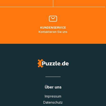
Bitte kontaktieren Sie den
Kundenservice
falls Ihr Paket
länger als angegeben unterwegs ist bzw. Pakete mit
Lieferadressen in Deutschland oder Europa mehrere Tage
lang nicht gescannt wurden.
KUNDENSERVICE
Kontaktieren Sie uns
Über uns
Impressum
Datenschutz