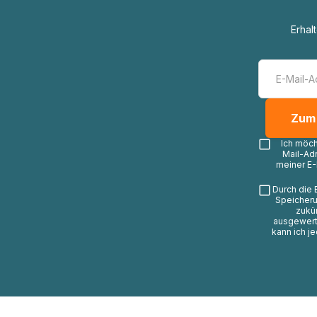
Erhal
Ich möc
Mail-Ad
meiner E-
Durch die 
Speicheru
zukü
ausgewerte
kann ich j