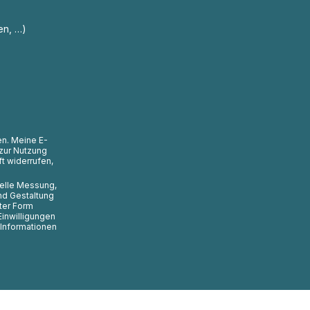
en, …)
en. Meine E-
zur Nutzung
t widerrufen,
uelle Messung,
nd Gestaltung
ter Form
Einwilligungen
 Informationen