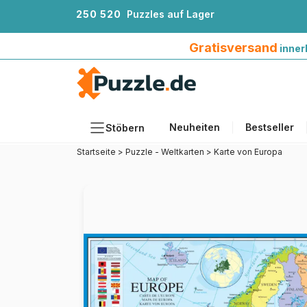
2
5
0
5
2
0
Puzzles auf Lager
Gratisversand innerhalb Deutschlands ab 4
Gratisversand
inner
Neuheiten
Bestseller
Stöbern
Startseite
>
Puzzle - Weltkarten
>
Karte von Europa
Motiv
Teileanzahl
Format
Alter
Künstlerinnen und Künstler
Zubehör
Holzpuzzles