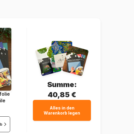
628136607896
1000 Teile
67 x 49 cm
Summe:
40,85 €
olie
ile
Alles in den
Warenkorb legen
rb