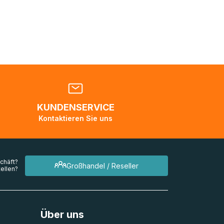
nden
en. Es
 während
eder
KUNDENSERVICE
en
Kontaktieren Sie uns
mehrere
chäft?
Großhandel / Reseller
ellen?
Über uns