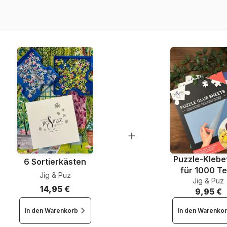
EAN
Teileanzahl
Maße
Puzzle-Klebef
6 Sortierkästen
für 1000 Te
Jig & Puz
Jig & Puz
14,95 €
9,95 €
In den Warenkorb
In den Warenko