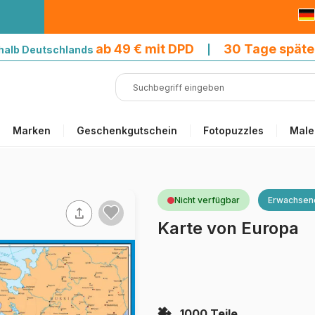
9 € mit DPD
ab 49 € mit DPD
30 Tage späte
halb Deutschlands
|
Marken
Geschenkgutschein
Fotopuzzles
Male
Nicht verfügbar
Erwachsen
Karte von Europa
1000 Teile