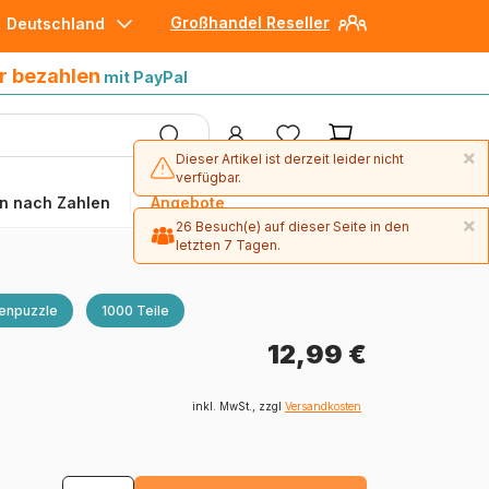
Großhandel Reseller
Deutschland
30 Tage später bezahlen
mit Paypal
r bezahlen
mit PayPal
×
Dieser Artikel ist derzeit leider nicht
verfügbar.
n nach Zahlen
Angebote
×
26 Besuch(e) auf dieser Seite in den
letzten 7 Tagen.
enpuzzle
1000 Teile
12,99 €
inkl. MwSt., zzgl
Versandkosten