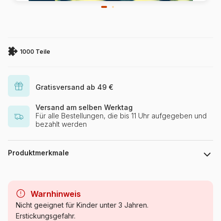
1000 Teile
Gratisversand ab 49 €
Versand am selben Werktag
Für alle Bestellungen, die bis 11 Uhr aufgegeben und
bezahlt werden
Produktmerkmale
Marke
Eurographics
Warnhinweis
Kategorie
Puzzle - Kunst
Nicht geeignet für Kinder unter 3 Jahren.
Erstickungsgefahr.