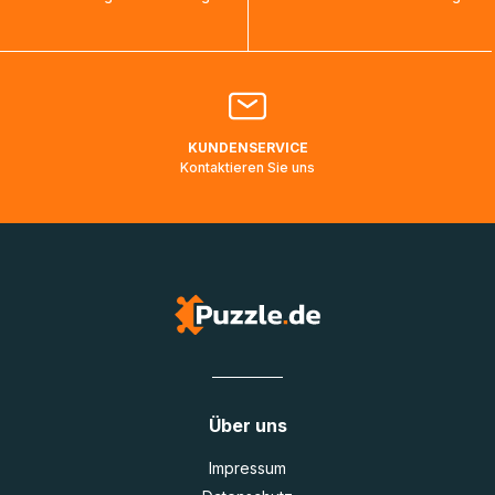
bearbeitet werden.
Bitte kontaktieren Sie den
Kundenservice
falls Ihr Paket
länger als angegeben unterwegs ist bzw. Pakete mit
Lieferadressen in Deutschland oder Europa mehrere Tage
lang nicht gescannt wurden.
KUNDENSERVICE
Kontaktieren Sie uns
Über uns
Impressum