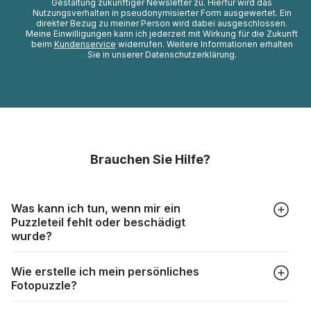
Gestaltung zukünftiger Newsletter zu. Hierfür wird das
Nutzungsverhalten in pseudonymisierter Form ausgewertet. Ein
direkter Bezug zu meiner Person wird dabei ausgeschlossen.
Meine Einwilligungen kann ich jederzeit mit Wirkung für die Zukunft
beim
Kundenservice
widerrufen. Weitere Informationen erhalten
Sie in unserer Datenschutzerklärung.
Brauchen Sie Hilfe?
Was kann ich tun, wenn mir ein
Puzzleteil fehlt oder beschädigt
wurde?
Alle Hersteller produzieren ihre Puzzles mit größter Sorgfalt,
Wie erstelle ich mein persönliches
aber trotzdem kann es vorkommen, dass Teile beschädigt
Fotopuzzle?
werden oder verloren gehen. Mit solchen Fällen gehen
Puzzlehersteller unterschiedlich um:
Klicken Sie im Menü auf “Fotopuzzle” und wählen Sie die