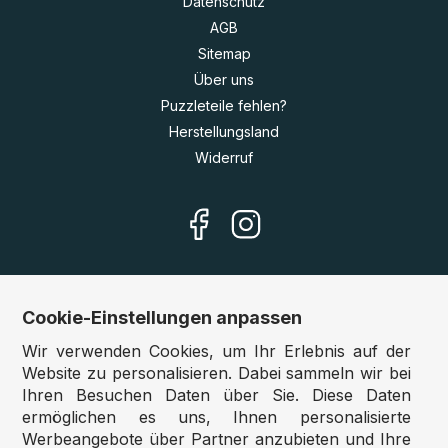
Datenschutz
AGB
Sitemap
Über uns
Puzzleteile fehlen?
Herstellungsland
Widerruf
Cookie-Einstellungen anpassen
Unsere Shops
Wir verwenden Cookies, um Ihr Erlebnis auf der
Deutschland:
www.puzzle.de
Website zu personalisieren. Dabei sammeln wir bei
Ihren Besuchen Daten über Sie. Diese Daten
Österreich:
www.puzzle.at
ermöglichen es uns, Ihnen personalisierte
Belgien:
www.puzzle.be
Werbeangebote über Partner anzubieten und Ihre
Großbritannien:
www.jigsawpuzzle.co.uk