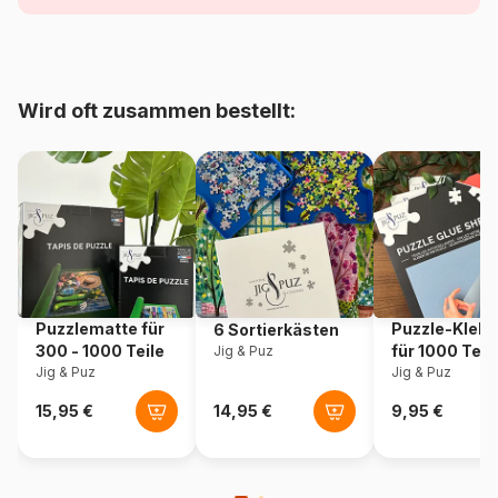
Alter
Puzzle für Erwachsene (500
bis 48000 Teile)
Herkunft
Polen
Wird oft zusammen bestellt:
Artikelnummer
Eurographics-6000-1058
EAN
628136610582
Teileanzahl
1000 Teile
Maße
67 x 49 cm
Puzzlematte für
Puzzle-Klebe
6 Sortierkästen
300 - 1000 Teile
für 1000 Teil
Jig & Puz
Material
Karton
Jig & Puz
Jig & Puz