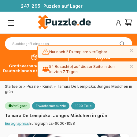
2
4
7
2
9
5
Puzzles auf Lager
×
Nur noch 2 Exemplare verfügbar.
×
Gratisversand innerhalb
30 Tage später bezahlen
54 Besuch(e) auf dieser Seite in den
Deutschlands ab 49 € mit DPD
mit Paypal
letzten 7 Tagen.
Startseite
>
Puzzle - Kunst
>
Tamara De Lempicka: Junges Mädchen in
grün
Verfügbar
Erwachsenenpuzzle
1000 Teile
Tamara De Lempicka: Junges Mädchen in grün
Eurographics-6000-1058
Eurographics