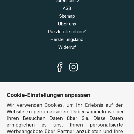
Datenschutz
AGB
Sitemap
Über uns
Puzzleteile fehlen?
Herstellungsland
Widerruf
Cookie-Einstellungen anpassen
Unsere Shops
Wir verwenden Cookies, um Ihr Erlebnis auf der
Deutschland:
www.puzzle.de
Website zu personalisieren. Dabei sammeln wir bei
Ihren Besuchen Daten über Sie. Diese Daten
Österreich:
www.puzzle.at
ermöglichen es uns, Ihnen personalisierte
Belgien:
www.puzzle.be
Werbeangebote über Partner anzubieten und Ihre
Großbritannien:
www.jigsawpuzzle.co.uk