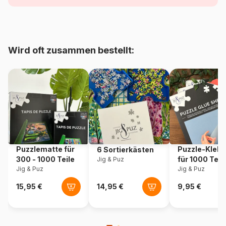
Alter
Puzzle für Erwachsene (500
bis 48000 Teile)
Wird oft zusammen bestellt:
Herkunft
Polen
Artikelnummer
Eurographics-6000-0822
EAN
628136608220
Teileanzahl
1000 Teile
Puzzlematte für
Puzzle-Klebe
6 Sortierkästen
Maße
66 x 48 cm
300 - 1000 Teile
für 1000 Teil
Jig & Puz
Jig & Puz
Jig & Puz