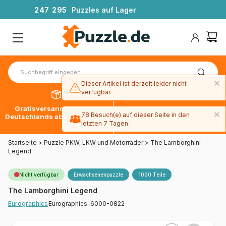
2
4
7
2
9
5
Puzzles auf Lager
×
Dieser Artikel ist derzeit leider nicht
verfügbar.
Gratisversand innerhalb
30 Tage später bezahlen
×
78 Besuch(e) auf dieser Seite in den
Deutschlands ab 49 € mit DPD
mit Paypal
letzten 7 Tagen.
Startseite
>
Puzzle PKW, LKW und Motorräder
>
The Lamborghini
Legend
Nicht verfügbar
Erwachsenenpuzzle
1000 Teile
The Lamborghini Legend
Eurographics-6000-0822
Eurographics