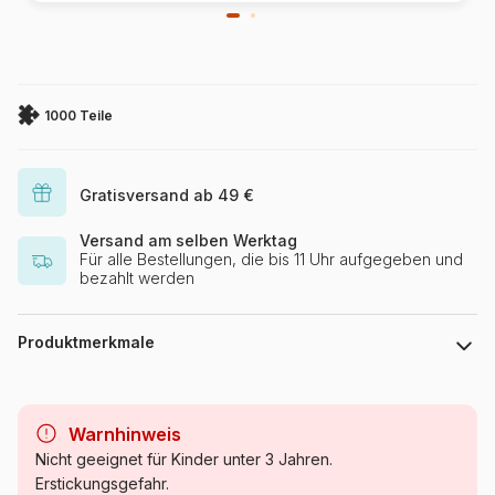
1000 Teile
Gratisversand ab 49 €
Versand am selben Werktag
Für alle Bestellungen, die bis 11 Uhr aufgegeben und
bezahlt werden
Produktmerkmale
Marke
Eurographics
Warnhinweis
Kategorie
Puzzle PKW, LKW und
Nicht geeignet für Kinder unter 3 Jahren.
Motorräder
Erstickungsgefahr.