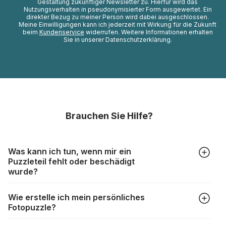
Gestaltung zukünftiger Newsletter zu. Hierfür wird das
Nutzungsverhalten in pseudonymisierter Form ausgewertet. Ein
direkter Bezug zu meiner Person wird dabei ausgeschlossen.
Meine Einwilligungen kann ich jederzeit mit Wirkung für die Zukunft
beim
Kundenservice
widerrufen. Weitere Informationen erhalten
Sie in unserer Datenschutzerklärung.
Brauchen Sie Hilfe?
Was kann ich tun, wenn mir ein
Puzzleteil fehlt oder beschädigt
wurde?
Alle Hersteller produzieren ihre Puzzles mit größter Sorgfalt,
Wie erstelle ich mein persönliches
aber trotzdem kann es vorkommen, dass Teile beschädigt
Fotopuzzle?
werden oder verloren gehen. Mit solchen Fällen gehen
Puzzlehersteller unterschiedlich um:
Klicken Sie im Menü auf “Fotopuzzle” und wählen Sie die