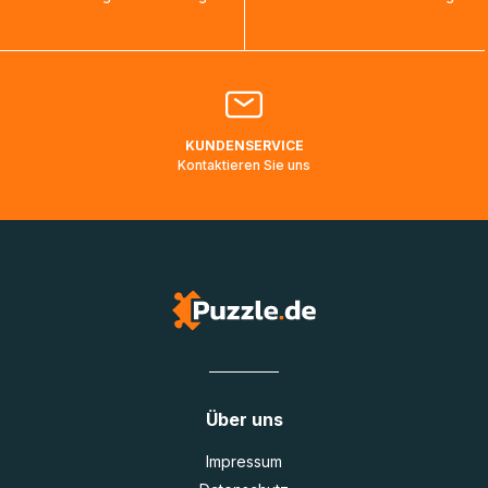
bearbeitet werden.
Bitte kontaktieren Sie den
Kundenservice
falls Ihr Paket
länger als angegeben unterwegs ist bzw. Pakete mit
Lieferadressen in Deutschland oder Europa mehrere Tage
lang nicht gescannt wurden.
KUNDENSERVICE
Kontaktieren Sie uns
Über uns
Impressum