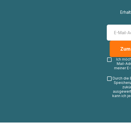
Erhal
Ich möc
Mail-Ad
meiner E-
Durch die 
Speicheru
zukü
ausgewerte
kann ich j