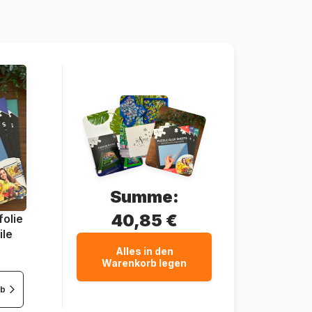
628136604338
1000 Teile
67 x 49 cm
Karton
Summe:
40,85 €
olie
ile
Alles in den
Warenkorb legen
rb