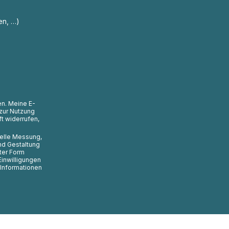
en, …)
en. Meine E-
zur Nutzung
t widerrufen,
uelle Messung,
nd Gestaltung
ter Form
Einwilligungen
 Informationen