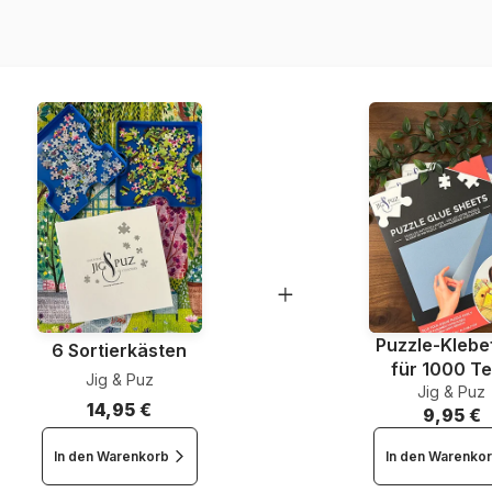
EAN
Teileanzahl
Maße
Material
Puzzle-Klebef
6 Sortierkästen
für 1000 Te
Jig & Puz
Jig & Puz
14,95 €
9,95 €
In den Warenkorb
In den Warenko