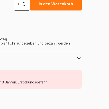
In den Warenkorb
ktag
ie bis 11 Uhr aufgegeben und bezahlt werden
Eurographics
Puzzle Weihnachten
r 3 Jahren. Erstickungsgefahr.
Puzzle für Erwachsene (500 bis 48000
Teile)
Polen
Eurographics-6000-0433