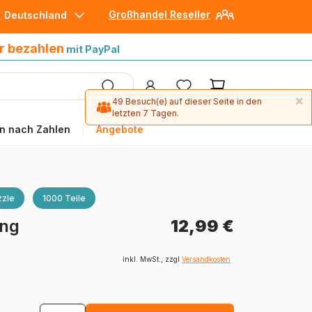
Großhandel Reseller
Deutschland
30 Tage später bezahlen
mit Paypal
r bezahlen
mit PayPal
×
49 Besuch(e) auf dieser Seite in den
letzten 7 Tagen.
n nach Zahlen
Angebote
zle
1000 Teile
ung
12,99 €
inkl. MwSt., zzgl
Versandkosten