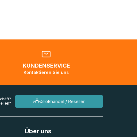
nden
en. Es
 während
eder
KUNDENSERVICE
en
Kontaktieren Sie uns
mehrere
chäft?
Großhandel / Reseller
ellen?
Über uns