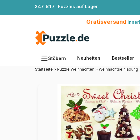
2
4
7
8
1
7
Puzzles auf Lager
Gratisversand innerhalb Deutschlands ab 4
Gratisversand
inner
Neuheiten
Bestseller
Stöbern
Startseite
>
Puzzle Weihnachten
>
Weihnachtseinladung
Motiv
Teileanzahl
Format
Alter
Künstlerinnen und Künstler
Zubehör
Holzpuzzles