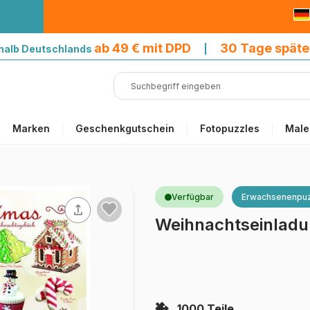
9 € mit DPD
ab 49 € mit DPD
30 Tage späte
halb Deutschlands
|
Marken
Geschenkgutschein
Fotopuzzles
Male
Verfügbar
Erwachsenenpuz
Weihnachtseinlad
1000 Teile