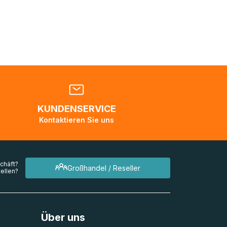
nden
en. Es
 während
eder
KUNDENSERVICE
en
Kontaktieren Sie uns
mehrere
chäft?
Großhandel / Reseller
ellen?
Über uns