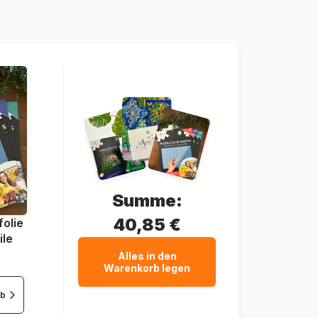
628136609401
1000 Teile
67 x 49 cm
Summe:
40,85 €
olie
ile
Alles in den
Warenkorb legen
rb