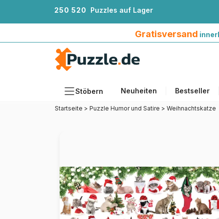
2
5
0
5
2
0
Puzzles auf Lager
Gratisversand innerhalb Deutschlands ab 4
Gratisversand
inner
Neuheiten
Bestseller
Stöbern
Startseite
>
Puzzle Humor und Satire
>
Weihnachtskatze
Motiv
Teileanzahl
Format
Alter
Künstlerinnen und Künstler
Zubehör
Holzpuzzles