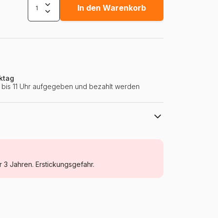
In den Warenkorb
ktag
ie bis 11 Uhr aufgegeben und bezahlt werden
Eurographics
Puzzle Humor und Satire
r 3 Jahren. Erstickungsgefahr.
Puzzle für Erwachsene (500 bis 48000
Teile)
Deutschland
Eurographics-6000-0940