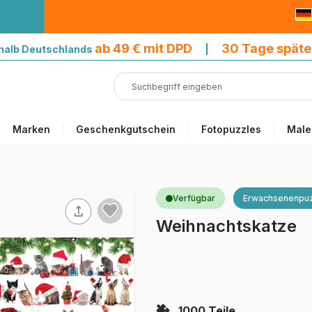
9 € mit DPD
ab 49 € mit DPD
30 Tage späte
halb Deutschlands
|
Marken
Geschenkgutschein
Fotopuzzles
Male
Verfügbar
Erwachsenenpuz
Weihnachtskatze
1000 Teile