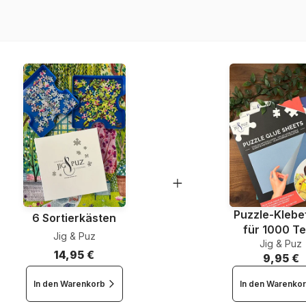
EAN
Teileanzahl
Maße
Puzzle-Klebef
6 Sortierkästen
für 1000 Te
Jig & Puz
Jig & Puz
14,95 €
9,95 €
In den Warenkorb
In den Warenko