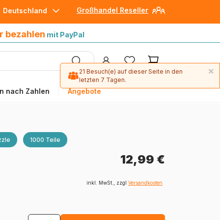
Großhandel Reseller
Deutschland
30 Tage später bezahlen
mit Paypal
r bezahlen
mit PayPal
×
21 Besuch(e) auf dieser Seite in den
letzten 7 Tagen.
n nach Zahlen
Angebote
zle
1000 Teile
12,99 €
inkl. MwSt., zzgl
Versandkosten