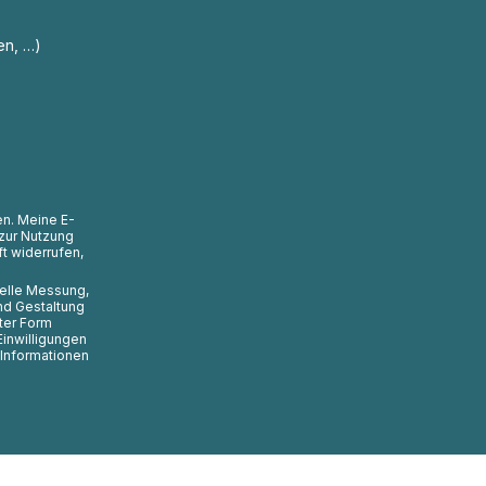
en, …)
en. Meine E-
zur Nutzung
t widerrufen,
uelle Messung,
nd Gestaltung
ter Form
Einwilligungen
 Informationen