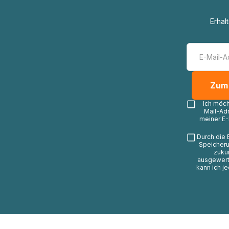
Erhal
Ich möc
Mail-Ad
meiner E-
Durch die 
Speicheru
zukü
ausgewerte
kann ich j