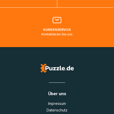
Bitte kontaktieren Sie den
Kundenservice
falls Ihr Paket
länger als angegeben unterwegs ist bzw. Pakete mit
Lieferadressen in Deutschland oder Europa mehrere Tage
lang nicht gescannt wurden.
KUNDENSERVICE
Kontaktieren Sie uns
Über uns
Impressum
Datenschutz