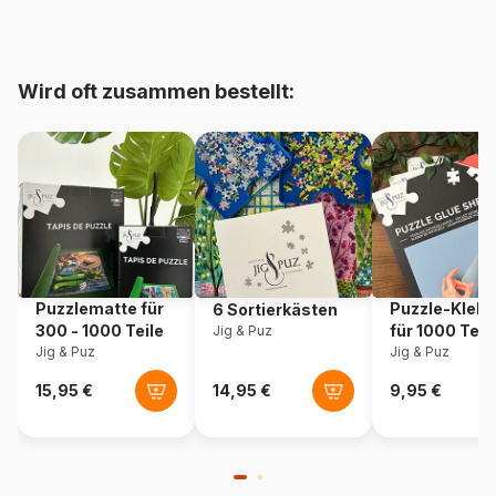
Alter
Puzzle für Erwachsene (500
bis 48000 Teile)
Wird oft zusammen bestellt:
Artikelnummer
Gibsons-G6400
EAN
5012269064001
Teileanzahl
1000 Teile
Maße
68 x 49 cm
Puzzlematte für
Puzzle-Klebe
6 Sortierkästen
300 - 1000 Teile
für 1000 Teil
Jig & Puz
Jig & Puz
Jig & Puz