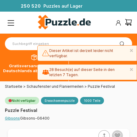
2
5
0
5
2
0
Puzzles auf Lager
×
Dieser Artikel ist derzeit leider nicht
verfügbar.
Gratisversand innerhalb
30 Tage später bezahlen
×
28 Besuch(e) auf dieser Seite in den
Deutschlands ab 49 € mit DPD
mit Paypal
letzten 7 Tagen.
Startseite
>
Schaufenster und Flaniermeilen
>
Puzzle Festival
Nicht verfügbar
Erwachsenenpuzzle
1000 Teile
Puzzle Festival
Gibsons-G6400
Gibsons