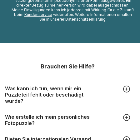
Nutzungsverhalten in pseudonymisierter Form ausgewertet. Ein
direkter Bezug zu meiner Person wird dabei ausgeschlossen.
Meine Einwilligungen kann ich jederzeit mit Wirkung für die Zukunft
beim
Kundenservice
widerrufen. Weitere Informationen erhalten
Sie in unserer Datenschutzerklärung.
Brauchen Sie Hilfe?
Was kann ich tun, wenn mir ein
Puzzleteil fehlt oder beschädigt
wurde?
Alle Hersteller produzieren ihre Puzzles mit größter Sorgfalt,
Wie erstelle ich mein persönliches
aber trotzdem kann es vorkommen, dass Teile beschädigt
Fotopuzzle?
werden oder verloren gehen. Mit solchen Fällen gehen
Puzzlehersteller unterschiedlich um:
Klicken Sie im Menü auf “Fotopuzzle” und wählen Sie die
https://www.puzzle.de/puzzleteile-fehlen.html
Bieten Sie internationalen Versand
gewünschte Teileanzahl sowie das Foto, das Sie für das