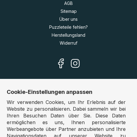
AGB
Sitemap
Über uns
Puzzleteile fehlen?
Herstellungsland
Widerruf
Cookie-Einstellungen anpassen
Unsere Shops
Wir verwenden Cookies, um Ihr Erlebnis auf der
Deutschland:
www.puzzle.de
Website zu personalisieren. Dabei sammeln wir bei
Ihren Besuchen Daten über Sie. Diese Daten
Österreich:
www.puzzle.at
ermöglichen es uns, Ihnen personalisierte
Belgien:
www.puzzle.be
Werbeangebote über Partner anzubieten und Ihre
Großbritannien:
www.jigsawpuzzle.co.uk
Navigationsdaten auf unserer Website zu