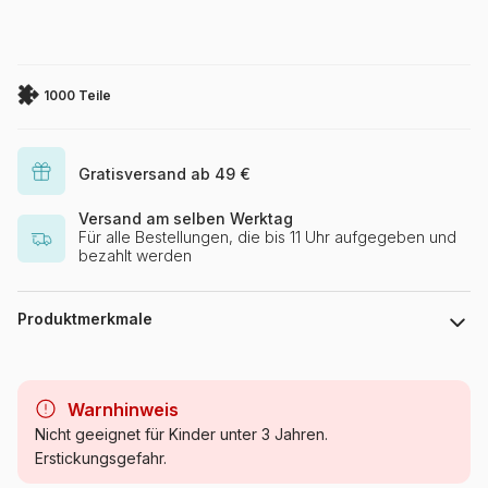
1000 Teile
Gratisversand ab 49 €
Versand am selben Werktag
Für alle Bestellungen, die bis 11 Uhr aufgegeben und
bezahlt werden
Produktmerkmale
Marke
Gibsons
Warnhinweis
Kategorie
Schaufenster und
Nicht geeignet für Kinder unter 3 Jahren.
Flaniermeilen
Erstickungsgefahr.