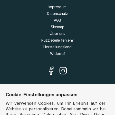
Impressum
Datenschutz
AGB
Sitemap
Über uns
Puzzleteile fehlen?
Herstellungsland
Widerruf
Cookie-Einstellungen anpassen
Unsere Shops
Wir verwenden Cookies, um Ihr Erlebnis auf der
Deutschland:
www.puzzle.de
Website zu personalisieren. Dabei sammeln wir bei
Ihren Besuchen Daten über Sie. Diese Daten
Österreich:
www.puzzle.at