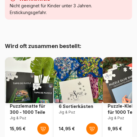
Kategorie
Puzzle - Kunst
Nicht geeignet für Kinder unter 3 Jahren.
Erstickungsgefahr.
Alter
Puzzle für Erwachsene (500
bis 48000 Teile)
Herkunft
Frankreich
Wird oft zusammen bestellt:
Artikelnummer
Grafika-F-30265
EAN
3663384302657
Teileanzahl
2000 Teile
Maße
98 x 69 cm
Puzzlematte für
Puzzle-Klebe
6 Sortierkästen
300 - 1000 Teile
für 1000 Teil
Jig & Puz
Material
Karton
Jig & Puz
Jig & Puz
Verpackung
Puzzlekarton