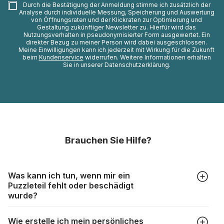
Durch die Bestätigung der Anmeldung stimme ich zusätzlich der
Analyse durch individuelle Messung, Speicherung und Auswertung
von Öffnungsraten und der Klickraten zur Optimierung und
Gestaltung zukünftiger Newsletter zu. Hierfür wird das
Nutzungsverhalten in pseudonymisierter Form ausgewertet. Ein
direkter Bezug zu meiner Person wird dabei ausgeschlossen.
Meine Einwilligungen kann ich jederzeit mit Wirkung für die Zukunft
beim
Kundenservice
widerrufen. Weitere Informationen erhalten
Sie in unserer Datenschutzerklärung.
Brauchen Sie Hilfe?
Was kann ich tun, wenn mir ein
Puzzleteil fehlt oder beschädigt
wurde?
Alle Hersteller produzieren ihre Puzzles mit größter Sorgfalt,
Wie erstelle ich mein persönliches
aber trotzdem kann es vorkommen, dass Teile beschädigt