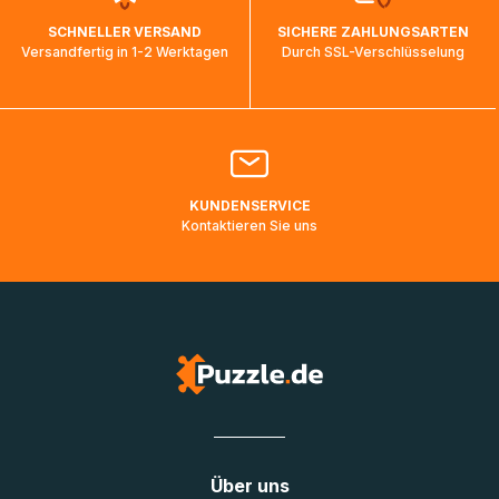
wird wieder aktualisiert, sobald die Pakete im Zielland
SCHNELLER VERSAND
SICHERE ZAHLUNGSARTEN
ankommen und von der dortigen Zustellorganisation weiter
Versandfertig in 1-2 Werktagen
Durch SSL-Verschlüsselung
bearbeitet werden.
Bitte kontaktieren Sie den
Kundenservice
falls Ihr Paket
länger als angegeben unterwegs ist bzw. Pakete mit
Lieferadressen in Deutschland oder Europa mehrere Tage
lang nicht gescannt wurden.
KUNDENSERVICE
Kontaktieren Sie uns
Über uns