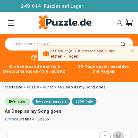
2
4
9
0
1
4
Puzzles auf Lager
×
20 Besuch(e) auf dieser Seite in den
letzten 7 Tagen.
Gratisversand innerhalb
30 Tage später bezahlen
Deutschlands ab 49 € mit DPD
mit Paypal
Startseite
>
Puzzle - Kunst
>
As Deep as my Song goes
Verfügbar
Erwachsenenpuzzle
2000 Teile
As Deep as my Song goes
Grafika-F-30265
Grafika