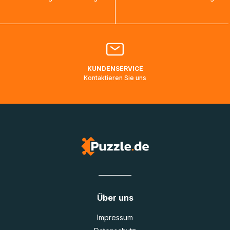
bearbeitet werden.
Bitte kontaktieren Sie den
Kundenservice
falls Ihr Paket
länger als angegeben unterwegs ist bzw. Pakete mit
Lieferadressen in Deutschland oder Europa mehrere Tage
lang nicht gescannt wurden.
KUNDENSERVICE
Kontaktieren Sie uns
Über uns
Impressum