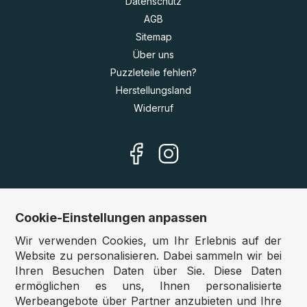
Datenschutz
AGB
Sitemap
Über uns
Puzzleteile fehlen?
Herstellungsland
Widerruf
Cookie-Einstellungen anpassen
Unsere Shops
Wir verwenden Cookies, um Ihr Erlebnis auf der
Deutschland:
www.puzzle.de
Website zu personalisieren. Dabei sammeln wir bei
Ihren Besuchen Daten über Sie. Diese Daten
Österreich:
www.puzzle.at
ermöglichen es uns, Ihnen personalisierte
Belgien:
www.puzzle.be
Werbeangebote über Partner anzubieten und Ihre
Großbritannien:
www.jigsawpuzzle.co.uk