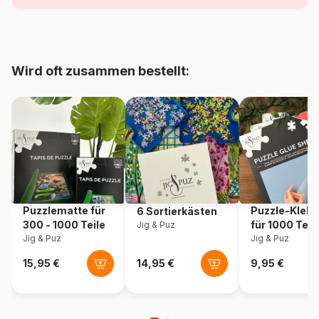
Alter
Puzzle für Erwachsene (500
bis 48000 Teile)
Herkunft
Frankreich
Wird oft zusammen bestellt:
Artikelnummer
Grafika-F-30529
EAN
3663384305290
Teileanzahl
2000 Teile
Maße
98 x 69 cm
Puzzlematte für
Puzzle-Klebe
6 Sortierkästen
300 - 1000 Teile
für 1000 Teil
Jig & Puz
Material
Karton
Jig & Puz
Jig & Puz
Verpackung
Puzzlekarton