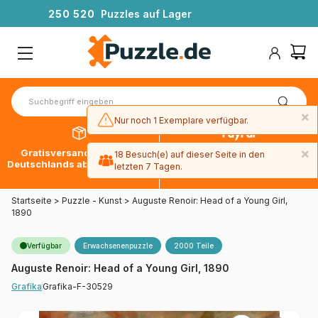
2
5
0
5
2
0
Puzzles auf Lager
×
Nur noch 1 Exemplare verfügbar.
×
Gratisversand innerhalb
30 Tage später bezahlen
18 Besuch(e) auf dieser Seite in den
Deutschlands ab 49 € mit DPD
mit Paypal
letzten 7 Tagen.
Startseite
>
Puzzle - Kunst
>
Auguste Renoir: Head of a Young Girl,
1890
Verfügbar
Erwachsenenpuzzle
2000 Teile
Auguste Renoir: Head of a Young Girl, 1890
Grafika-F-30529
Grafika