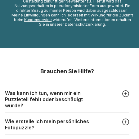
Gestaltung zukünftiger Newsletter zu. Hierfür wird das
Nutzungsverhalten in pseudonymisierter Form ausgewertet. Ein
direkter Bezug zu meiner Person wird dabei ausgeschlossen.
Meine Einwilligungen kann ich jederzeit mit Wirkung für die Zukunft
beim
Kundenservice
widerrufen. Weitere Informationen erhalten
Sie in unserer Datenschutzerklärung.
Brauchen Sie Hilfe?
Was kann ich tun, wenn mir ein
Puzzleteil fehlt oder beschädigt
wurde?
Alle Hersteller produzieren ihre Puzzles mit größter Sorgfalt,
Wie erstelle ich mein persönliches
aber trotzdem kann es vorkommen, dass Teile beschädigt
Fotopuzzle?
werden oder verloren gehen. Mit solchen Fällen gehen
Puzzlehersteller unterschiedlich um:
Klicken Sie im Menü auf “Fotopuzzle” und wählen Sie die