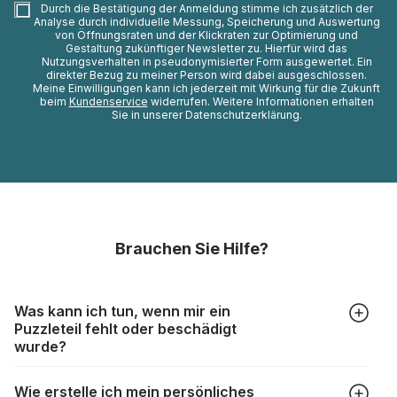
Durch die Bestätigung der Anmeldung stimme ich zusätzlich der
Analyse durch individuelle Messung, Speicherung und Auswertung
von Öffnungsraten und der Klickraten zur Optimierung und
Gestaltung zukünftiger Newsletter zu. Hierfür wird das
Nutzungsverhalten in pseudonymisierter Form ausgewertet. Ein
direkter Bezug zu meiner Person wird dabei ausgeschlossen.
Meine Einwilligungen kann ich jederzeit mit Wirkung für die Zukunft
beim
Kundenservice
widerrufen. Weitere Informationen erhalten
Sie in unserer Datenschutzerklärung.
Brauchen Sie Hilfe?
Was kann ich tun, wenn mir ein
Puzzleteil fehlt oder beschädigt
wurde?
Alle Hersteller produzieren ihre Puzzles mit größter Sorgfalt,
Wie erstelle ich mein persönliches
aber trotzdem kann es vorkommen, dass Teile beschädigt