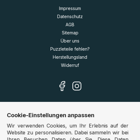
Impressum
Datenschutz
AGB
Sitemap
Über uns
Puzzleteile fehlen?
Herstellungsland
Widerruf
Cookie-Einstellungen anpassen
Unsere Shops
Wir verwenden Cookies, um Ihr Erlebnis auf der
Deutschland:
www.puzzle.de
Website zu personalisieren. Dabei sammeln wir bei
Ihren Besuchen Daten über Sie. Diese Daten
Österreich:
www.puzzle.at