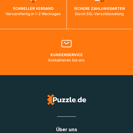
wird wieder aktualisiert, sobald die Pakete im Zielland
SCHNELLER VERSAND
SICHERE ZAHLUNGSARTEN
ankommen und von der dortigen Zustellorganisation weiter
Versandfertig in 1-2 Werktagen
Durch SSL-Verschlüsselung
bearbeitet werden.
Bitte kontaktieren Sie den
Kundenservice
falls Ihr Paket
länger als angegeben unterwegs ist bzw. Pakete mit
Lieferadressen in Deutschland oder Europa mehrere Tage
lang nicht gescannt wurden.
KUNDENSERVICE
Kontaktieren Sie uns
Über uns