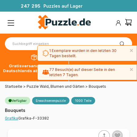
2
4
7
2
9
5
Puzzles auf Lager
×
1 Exemplare wurden in den letzten 30
Tagen bestellt.
Gratisversand innerhalb
30 Tage später bezahlen
×
77 Besuch(e) auf dieser Seite in den
Deutschlands ab 49 € mit DPD
mit Paypal
letzten 7 Tagen.
Startseite
>
Puzzle Wald, Blumen und Gärten
>
Bouquets
Verfügbar
Erwachsenenpuzzle
1000 Teile
Bouquets
Grafika-F-33382
Grafika