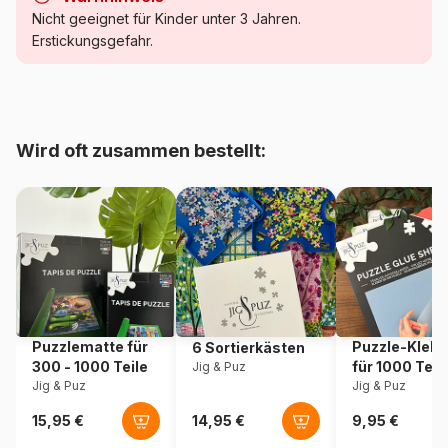
Kategorie
Puzzle Wald, Blumen und
Nicht geeignet für Kinder unter 3 Jahren.
Gärten
Erstickungsgefahr.
Alter
Puzzle für Erwachsene (500
bis 48000 Teile)
Wird oft zusammen bestellt:
Herkunft
Frankreich
Artikelnummer
Grafika-F-33382
EAN
3663384333828
Teileanzahl
1000 Teile
Puzzlematte für
Puzzle-Klebe
6 Sortierkästen
Maße
69 x 48 cm
300 - 1000 Teile
für 1000 Teil
Jig & Puz
Jig & Puz
Jig & Puz
Material
Karton