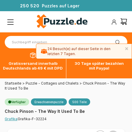
2
5
0
5
2
0
Puzzles auf Lager
×
24 Besuch(e) auf dieser Seite in den
letzten 7 Tagen.
Gratisversand innerhalb
30 Tage später bezahlen
Deutschlands ab 49 € mit DPD
mit Paypal
Startseite
>
Puzzle - Cottages und Chalets
>
Chuck Pinson - The Way
It Used To Be
Verfügbar
Erwachsenenpuzzle
500 Teile
Chuck Pinson - The Way It Used To Be
Grafika-F-32224
Grafika