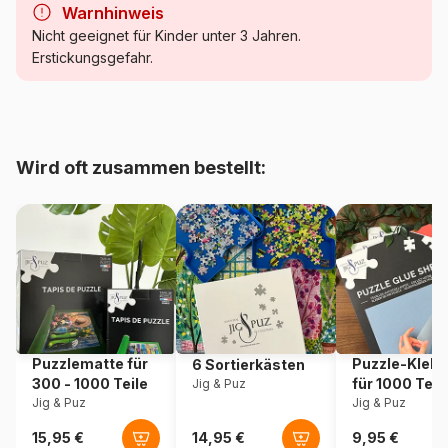
Warnhinweis
Kategorie
Puzzle - Cottages und Chalets
Nicht geeignet für Kinder unter 3 Jahren.
Erstickungsgefahr.
Alter
Puzzle für Erwachsene (500
bis 48000 Teile)
Herkunft
Frankreich
Wird oft zusammen bestellt:
Artikelnummer
Grafika-F-32224
EAN
3663384322242
Teileanzahl
500 Teile
Maße
48 x 34 cm
Puzzlematte für
Puzzle-Klebe
6 Sortierkästen
300 - 1000 Teile
für 1000 Teil
Jig & Puz
Material
Karton
Jig & Puz
Jig & Puz
Verpackung
Puzzlekarton