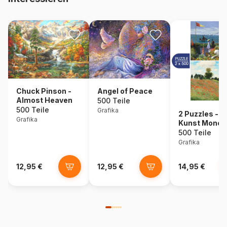
Chuck Pinson -
Angel of Peace
Almost Heaven
500 Teile
500 Teile
Grafika
2 Puzzles - D
Grafika
Kunst Monet
Die Terrasse
500 Teile
Sainte-Adre
Grafika
1867 -
Mohnblumenf
12,95 €
12,95 €
14,95 €
1873