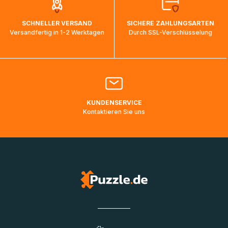
auf dem Weg ins Zielland sind. Die Sendungsverfolgung
wird wieder aktualisiert, sobald die Pakete im Zielland
SCHNELLER VERSAND
SICHERE ZAHLUNGSARTEN
ankommen und von der dortigen Zustellorganisation weiter
Versandfertig in 1-2 Werktagen
Durch SSL-Verschlüsselung
bearbeitet werden.
Bitte kontaktieren Sie den
Kundenservice
falls Ihr Paket
länger als angegeben unterwegs ist bzw. Pakete mit
Lieferadressen in Deutschland oder Europa mehrere Tage
lang nicht gescannt wurden.
KUNDENSERVICE
Kontaktieren Sie uns